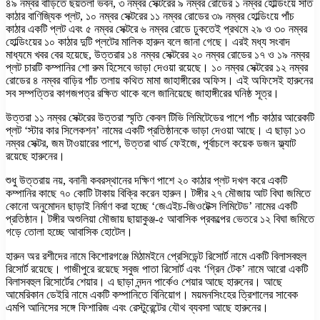
৪৯ নম্বর বাড়িতে ছয়তলা ভবন, ৩ নম্বর সেক্টরের ৯ নম্বর রোডের ১ নম্বর হোল্ডিংয়ে সাত
কাঠার বাণিজ্যিক প্লট, ১০ নম্বর সেক্টরের ১১ নম্বর রোডের ৩৯ নম্বর হোল্ডিংয়ে পাঁচ
কাঠার একটি প্লট এবং ৫ নম্বর সেক্টরে ৬ নম্বর রোডে ঢুকতেই প্রথমে ২৯ ও ৩০ নম্বর
হোল্ডিংয়ের ১০ কাঠার দুটি প্লটের মালিক হারুন বলে জানা গেছে। এরই মধ্য সংবাদ
মাধ্যমে খবর বের হয়েছে, উত্তরার ১৪ নম্বর সেক্টরের ২০ নম্বর রোডের ১৭ ও ১৯ নম্বর
প্লট চারটি কম্পানির শো রুম হিসেবে ভাড়া দেওয়া রয়েছে। ১০ নম্বর সেক্টরের ১২ নম্বর
রোডের ৪ নম্বর বাড়ির পাঁচ তলায় কথিত মামা জাহাঙ্গীরের অফিস। এই অফিসেই হারুনের
সব সম্পত্তির কাগজপত্র রক্ষিত থাকে বলে জানিয়েছে জাহাঙ্গীরের ঘনিষ্ঠ সূত্র।
উত্তরা ১১ নম্বর সেক্টরের উত্তরা স্মৃতি কেবল টিভি লিমিটেডের পাশে পাঁচ কাঠার আরেকটি
প্লট ‘স্টার কার সিলেকশন’ নামের একটি প্রতিষ্ঠানকে ভাড়া দেওয়া আছে। এ ছাড়া ১৩
নম্বর সেক্টর, জম টাওয়ারের পাশে, উত্তরা থার্ড ফেইজে, পূর্বাচলে কয়েক ডজন ফ্ল্যাট
রয়েছে হারুনের।
শুধু উত্তরায় নয়, বনানী কবরস্থানের দক্ষিণ পাশে ২০ কাঠার প্লট দখল করে একটি
কম্পানির কাছে ৭০ কোটি টাকায় বিক্রি করেন হারুন। টঙ্গীর ২৭ মৌজায় আট বিঘা জমিতে
কোনো অনুমোদন ছাড়াই নির্মাণ করা হচ্ছে ‘জেএইচ-জিওটেক্স লিমিটেড’ নামের একটি
প্রতিষ্ঠান। টঙ্গীর অশুলিয়া মৌজায় ছায়াকুঞ্জ-৫ আবাসিক প্রকল্পের ভেতরে ১২ বিঘা জমিতে
গড়ে তোলা হচ্ছে আবাসিক হোটেল।
হারুন অর রশীদের নামে কিশোরগঞ্জে মিঠামইনে প্রেসিডেন্ট রিসোর্ট নামে একটি বিলাসবহুল
রিসোর্ট রয়েছে। গাজীপুরে রয়েছে সবুজ পাতা রিসোর্ট এবং ‘গ্রিন টেক’ নামে আরো একটি
বিলাসবহুল রিসোর্টের শেয়ার। এ ছাড়া নন্দন পার্কেও শেয়ার আছে হারুনের। আছে
আমেরিকান ডেইরি নামে একটি কম্পানিতে বিনিয়োগ। ময়মনসিংহের ত্রিশালের সাবেক
এমপি আনিসের সঙ্গে ফিশারিজ এবং রেস্টুরেন্টের যৌথ ব্যবসা আছে হারুনের।