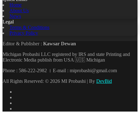
Home
About Us
News
Legal
Terms & Conditions
Privacy Policy
Editor & Publisher :
Kawsar Dewan
Michigan Probashi LLC registered by IRS and state Printing and
Electronic Media publish from USA 🇺🇸 Michigan
Phone : 586-222-2982 । E-mail : miprobashi@gmail.com
All Rights Reserved: © 2026 MI Probashi | By
DevBid
Facebook
X
LinkedIn
YouTube
Back
to
top
button