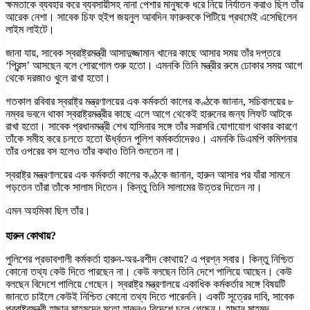
ক্ষমতাকে ব্যবহার করে ব্যবসায়ীসহ নানা পেশার মানুষকে ধরে নিয়ে নির্যাতন করাও ছিল তাঁর
আরেক নেশা। সাবেক চিফ হুইপ জয়নুল আবদিন ফারুককে পিটিয়ে প্রথমেই এসেছিলেন
লাইম লাইটে।
জানা যায়, সাবেক স্বরাষ্ট্রমন্ত্রী আসাদুজ্জামান খানের কাছে আসার সময় তাঁর দপ্তরে
‘প্রিন্স’ আসছেন বলে শোরগোল শুরু হতো। এমনকি তিনি মন্ত্রীর রুমে ঢোকার সময় আগে
থেকে দরজাও খুলে রাখা হতো।
গতকাল রবিবার স্বরাষ্ট্র মন্ত্রণালয়ের এক কর্মকর্তা কালের কণ্ঠকে জানান, সচিবালয়ের ৮
নম্বর ভবনে থাকা স্বরাষ্ট্রমন্ত্রীর কাছে এলে আগে থেকেই হারুনের জন্য লিফট আটকে
রাখা হতো। সাবেক প্রধানমন্ত্রী শেখ হাসিনার সঙ্গে তাঁর সরাসরি যোগাযোগ থাকার কারণে
তাঁকে সমীহ করে চলতে হতো ঊর্ধ্বতন পুলিশ কর্মকর্তাদেরও। এমনকি ডিএমপি কমিশনার
তাঁর ওপরের বস হলেও তাঁর কথাও তিনি শুনতেন না।
স্বরাষ্ট্র মন্ত্রণালয়ের এক কর্মকর্তা কালের কণ্ঠকে জানান, হারুন আসার পর যাঁরা সামনে
পড়তেন তাঁরা তাঁকে সালাম দিতেন। কিন্তু তিনি সালামের উত্তর দিতেন না।
এমন অহমিকা ছিল তাঁর।
হারুন কোথায়?
পুলিশের প্রভাবশালী কর্মকর্তা হারুন-অর-রশীদ কোথায়? এ প্রশ্ন সবার। কিন্তু নিশ্চিত
কোনো তথ্য কেউ দিতে পারছেন না। কেউ বলছেন তিনি দেশে পালিয়ে আছেন। কেউ
বলছেন বিদেশে পালিয়ে গেছেন। স্বরাষ্ট্র মন্ত্রণালয়ে একাধিক কর্মকর্তার সঙ্গে বিষয়টি
জানতে চাইলে কেউই নিশ্চিত কোনো তথ্য দিতে পারেননি। একটি সূত্রের দাবি, সাবেক
পররাষ্ট্রমন্ত্রী হাছান মাহমুদের মতো হারুনও বিদেশে চলে গেছেন। হাছান মাহমুদ