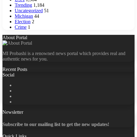
Trending
1,184
Uncategorized
51
Michigan
44
Election
2
Crime
1
About Portal
MI Probashi is a renowned news portal which provides real and
authentic news for you.
Recent Posts
Social
Facebook
X
LinkedIn
YouTube
Newsletter
Subscribe to our mailing list to get the new updates!
Quick Links