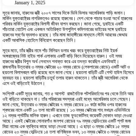
January 1, 2025
সূত্র জানায়, হারুনের স্ত্রী ২০০৭ সালের দিকে ডিবি ভিসায় আমেরিকায় পাড়ি জমান।
মার্কিন যুক্তরাষ্ট্রের নাগরিকত্বও রয়েছে হারুনের। দেশ থেকে পাচার হওয়া অর্থে হারুনের
পরিবার মার্কিন যুক্তরাষ্ট্রে বিলাসী জীবন যাপন করছেন। জানা গেছে, দুবাইয়ে একটি
পাঁচতারা হোটেল এবং একজন অতিরিক্ত উপপুলিশ কমিশনারের ভাইয়ের সঙ্গে দুবাইয়ে
হারুনের স্বর্ণের ব্যবসাও রয়েছে। তাঁর মামা জাহাঙ্গীরের মাধ্যমে সৌদি আরবের জেদ্দায়
একটি আবাসিক হোটেলে বিনিয়োগ করেছেন তিনি।
সূত্র মতে, তাঁর স্ত্রীর নামে পাঁচ মিলিয়ন ডলার খরচ করে যুক্তরাষ্ট্রের নিউ ইয়র্ক
অঙ্গরাজ্যের নিউ হাইড পার্ক এলাকায় একটি বাড়ি কিনে দিয়েছেন হারুন। ওই সময়
হারুনের স্ত্রীর বিপুল অর্থ লেনদেন শনাক্ত করে এর তদন্ত করেছিল এফবিআই।
রাজধানীর উত্তরায় ৩ নম্বর সেক্টরের ২০ নম্বর রোডে (লেকপারের রোডে) একটি আট ও
ছয়তলা বিলাসবহুল বাড়ি রয়েছে বলে জানা গেছে। ছয়তলা বাড়িটি এটি গেস্ট হাউস হিসেবে
ব্যবহৃত হয়। ছয়তলা বাড়িটির চতুর্থ তলায় হারুন থাকতেন। তাঁর স্ত্রী আমেরিকা থেকে
এসে ওই বাড়িতেই উঠতেন।
সংশ্লিষ্ট একটি সূত্র জানায়, গত ৫ আগস্ট রাজনৈতিক পটপরিবর্তনের পর থেকে তিনি আর
ওই বাড়িতে থাকছেন না। তাঁর পরিবারের সদস্যরা এরই মধ্যে আমেরিকায় চলে গেছেন।
জানা গেছে, উত্তরার ৩ নম্বর সেক্টরের ৭ নম্বর রোডের ১০ কাঠা জমির ওপর হারুনের
শ্বশুরের নামে একটি ১০ তলা মার্কেট রয়েছে। ১৩ নম্বর সেক্টরের শাহ মখদুম এভিনিউয়ে
১২ নম্বর প্লটটির মালিক হারুন। এখানে তাজ ফুডকোর্টসহ কয়েকটি দোকান ভাড়া দেওয়া
আছে। একই সেক্টরের সোনারগাঁও জনপথ রোডের ৭৯ নম্বর হোল্ডিংয়ের একটি প্লট জজ
মিয়া নামের এক ব্যক্তির কাছে ভাড়া দেওয়া আছে। এ ছাড়া ৩ নম্বর সেক্টরে ১৫ নম্বর
রোডের ২৩ নম্বর হোল্ডিংয়ে ১৪ তলা বাণিজ্যিক ভবন, ১৩ নম্বর সেক্টরে ৩ নম্বর রোডের