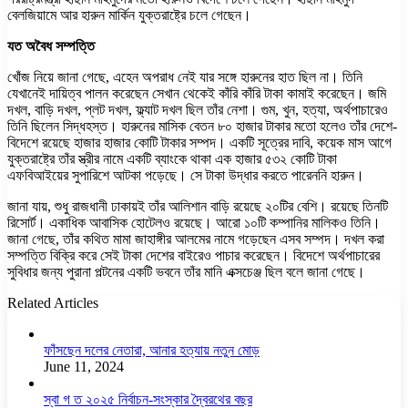
বেলজিয়ামে আর হারুন মার্কিন যুক্তরাষ্ট্রে চলে গেছেন।
যত অবৈধ সম্পত্তি
খোঁজ নিয়ে জানা গেছে, এহেন অপরাধ নেই যার সঙ্গে হারুনের হাত ছিল না। তিনি
যেখানেই দায়িত্ব পালন করেছেন সেখান থেকেই কাঁরি কাঁরি টাকা কামাই করেছেন। জমি
দখল, বাড়ি দখল, প্লট দখল, ফ্ল্যাট দখল ছিল তাঁর নেশা। গুম, খুন, হত্যা, অর্থপাচারেও
তিনি ছিলেন সিদ্ধহস্ত। হারুনের মাসিক বেতন ৮০ হাজার টাকার মতো হলেও তাঁর দেশে-
বিদেশে রয়েছে হাজার হাজার কোটি টাকার সম্পদ। একটি সূত্রের দাবি, কয়েক মাস আগে
যুক্তরাষ্ট্রে তাঁর স্ত্রীর নামে একটি ব্যাংকে থাকা এক হাজার ৫৩২ কোটি টাকা
এফবিআইয়ের সুপারিশে আটকা পড়েছে। সে টাকা উদ্ধার করতে পারেননি হারুন।
জানা যায়, শুধু রাজধানী ঢাকায়ই তাঁর আলিশান বাড়ি রয়েছে ২০টির বেশি। রয়েছে তিনটি
রিসোর্ট। একাধিক আবাসিক হোটেলও রয়েছে। আরো ১০টি কম্পানির মালিকও তিনি।
জানা গেছে, তাঁর কথিত মামা জাহাঙ্গীর আলমের নামে গড়েছেন এসব সম্পদ। দখল করা
সম্পত্তি বিক্রি করে সেই টাকা দেশের বাইরেও পাচার করেছেন। বিদেশে অর্থপাচারের
সুবিধার জন্য পুরানা পল্টনের একটি ভবনে তাঁর মানি এক্সচেঞ্জ ছিল বলে জানা গেছে।
Related Articles
ফাঁসছেন দলের নেতারা, আনার হত্যায় নতুন মোড়
June 11, 2024
স্বা গ ত ২০২৫ নির্বাচন-সংস্কার দ্বৈরথের বছর