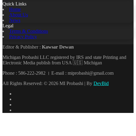
Quick Links
Home
About Us
News
Legal
Terms & Conditions
Privacy Policy
Editor & Publisher :
Kawsar Dewan
Michigan Probashi LLC registered by IRS and state Printing and
Electronic Media publish from USA 🇺🇸 Michigan
Phone : 586-222-2982 । E-mail : miprobashi@gmail.com
All Rights Reserved: © 2026 MI Probashi | By
DevBid
Facebook
X
LinkedIn
YouTube
Back
to
top