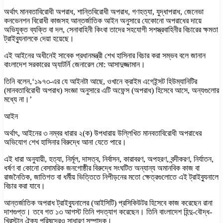
অর্থাৎ মানবতাবিরোধী অপরাধ, শান্তিবিরোধী অপরাধ, গণহত্যা, যুদ্ধাপরাধ, জেনেভা
কনভেনশন বিরোধী কাজসহ আন্তর্জাতিক আইন অনুসারে যেকোনো অপরাধের দায়ে
অভিযুক্ত ব্যক্তি বা দল, সেনাবাহিনী কিংবা তাদের সহযোগী সশস্ত্রবাহিনীর বিচারের ক্ষমতা
ট্রাইব্যুনালকে দেয়া হয়েছে।
এই আইনের অধীনেই সাবেক প্রধানমন্ত্রী শেখ হাসিনার বিচার করা সম্ভব বলে জানান
বাংলাদেশ সরকারের অ্যাটর্নি জেনারেল মো: আসাদুজ্জামান।
তিনি বলেন,‘১৯৭৩-এর যে আইনটা আছে, ওখানে ক্রাইম এগেইন্সট হিউম্যানিটির
(মানবতাবিরোধী অপরাধ) সংজ্ঞা অনুসারে এটি অফেন্স (অপরাধ) হিসেবে আসে, অন্যগুলোর
মধ্যে না।’
আইন
অর্থাৎ, আইনের ৩ নম্বর ধারার ২(ক) উপধারায় উল্লিখিত মানবতাবিরোধী অপরাধের
অভিযোগ শেখ হাসিনার বিরুদ্ধে আনা যেতে পারে।
এই ধারা অনুযায়ী, হত্যা, নির্মূল, দাসত্ব, নির্বাসন, কারাবরণ, অপহরণ, বন্দীকরণ, নির্যাতন,
ধর্ষণ বা কোনো বেসামরিক জনগোষ্ঠীর বিরুদ্ধে সংঘটিত অন্যান্য অমানবিক কাজ বা
রাজনৈতিক, জাতিগত বা ধর্মীয় ভিত্তিতে নিপীড়নের মতো ক্ষেত্রগুলোতে এই ট্রাইব্যুনালে
বিচার করা যাবে।
আন্তর্জাতিক অপরাধ ট্রাইব্যুনালের (আইসিটি) প্রসিকিউটর হিসেবে কাজ করেছেন রানা
দাশগুপ্ত। তবে গত ১৩ আগস্ট তিনি পদত্যাগ করেছেন। তিনি বাংলাদেশ হিন্দু-বৌদ্ধ-
খ্রিস্টান ঐক্য পরিষদেরও সাধারণ সম্পাদক।