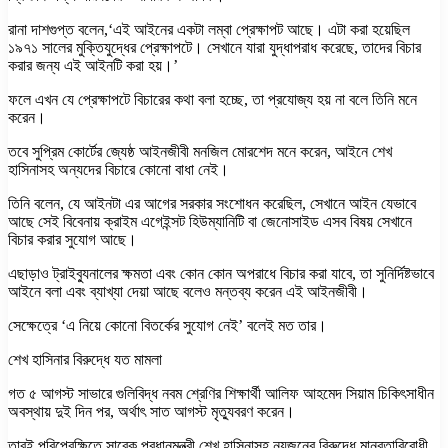
রানা দাশগুপ্ত বলেন,‘এই আইনের একটা লম্বা প্রেক্ষাপট আছে। এটা করা হয়েছিল
১৯৭১ সালের মুক্তিযুদ্ধের প্রেক্ষাপটে। সেখানে যারা যুদ্ধাপরাধ করেছে, তাদের বিচার
করার জন্য এই আইনটি করা হয়।’
ফলে এখন যে প্রেক্ষাপটে বিচারের কথা বলা হচ্ছে, তা প্রযোজ্য হয় না বলে তিনি মনে
করেন।
তবে সুপ্রিম কোর্টের জ্যেষ্ঠ আইনজীবী মনজিল মোরশেদ মনে করেন, আইনে শেখ
হাসিনাসহ অন্যদের বিচারে কোনো বাধা নেই।
তিনি বলেন, যে আইনটা এর আগের সরকার সংশোধন করেছিল, সেখানে আইন যেভাবে
আছে সেই বিবেনায় ক্রাইম এগেইন্সট হিউম্যানিটি বা জেনোসাইড এসব বিষয় সেখানে
বিচার করার সুযোগ আছে।
এছাড়াও ট্রাইব্যুনালের ক্ষমতা এবং কোন কোন অপরাধে বিচার করা যাবে, তা সুনির্দিষ্টভাবে
আইনে বলা এবং ব্যাখ্যা দেয়া আছে বলেও মন্তব্য করেন এই আইনজীবী।
সেক্ষেত্রে ‘এ নিয়ে কোনো বিতর্কের সুযোগ নেই’ বলেই মত তার।
শেখ হাসিনার বিরুদ্ধে যত মামলা
গত ৫ আগস্ট সাভারে গুলিবিদ্ধ নবম শ্রেণির শিক্ষার্থী আলিফ আহমেদ সিয়াম চিকিৎসাধীন
অবস্থায় দুই দিন পর, অর্থাৎ সাত আগস্ট মৃত্যুবরণ করেন।
তারই পরিপ্রেক্ষিতে সাবেক প্রধানমন্ত্রী শেখ হাসিনাসহ নয়জনের বিরুদ্ধে মানবতাবিরোধী