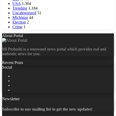
USA
1,364
Trending
1,184
Uncategorized
51
Michigan
44
Election
2
Crime
1
About Portal
MI Probashi is a renowned news portal which provides real and
authentic news for you.
Recent Posts
Social
Facebook
X
LinkedIn
YouTube
Newsletter
Subscribe to our mailing list to get the new updates!