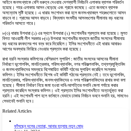
আইনে জনসংখ্যাকে বেশি গুরুত্ব দেওয়ায় দেশব্যাপী নির্বাচনি এলাকার ব্যাপক পরিবর্তন
হয়েছে। শহর এলাকায় আসন বেড়েছে এবং গ্রামে কমেছে। এতে জনমনে ব্যাপক
অসন্তোষ সৃষ্টি হয়েছে। এ ধারায় সংশোধন করা হলে জনসংখ্যাবহুল শহরগুলোতে আসন
বাড়বে না। গ্রামের আসন বাড়বে। বিদ্যমান সংসদীয় আসনগুলোর সীমানায় বড় ধরনের
পরিবর্তন আসতে পারে।
৮(৩) ধারায় উপধারা (১) এর স্থলে উপধারা (২) সংশোধনীর প্রস্তাব করা হয়েছে। মূলত
বিগত আওয়ামী লীগ সরকার ৮(৩) উপধারা সংশোধনীর মাধ্যমে জাতীয় সংসদের সীমানায়
বড় ধরনের রদবদলের পথ বন্ধ করে দিয়েছিল। ইসির সংশোধনীতে এই ধারায় আবারও
আগের অবস্থায় ফিরিয়ে নেওয়ার প্রস্তাব করা হয়েছে।
রাখা হয়নি সংস্কার কমিশনের বেশিরভাগ সুপারিশ : জাতীয় সংসদের আসনের সীমানা
নির্ধারণে ভূগোলবিদ, মানচিত্রকার, পরিসংখ্যানবিদ, নগর পরিকল্পনাবিদ, তথ্যপ্রযুক্তিবিদ
ও জনসংখ্যাবিদদের সমন্বয়ে বিশেষায়িত কমিটি গঠনের সুপারিশ করেছিল সংস্কার
কমিশন। ইসির সংশোধনীতে বিশেষ ওই কমিটি গঠনের প্রস্তাব নেই। তবে ভূগোলবিদ,
মানচিত্রকার, পরিসংখ্যানবিদ, জনসংখ্যাবিদদের ও নগর পরিকল্পনাবিদদের রাখার কথা বলা
হয়েছে। সীমানা নির্ধারণ নিয়ে জমা হওয়া দাবি-আপত্তির শুনানি জেলা পর্যায়ে করার
প্রস্তাব করেছিল সংস্কার কমিশন। ওই প্রস্তাব ইসির সংশোধনীতে অন্তর্ভুক্ত করা
হয়নি। এই সংশোধনী পাশ হলে বর্তমানে যেভাবে ঢাকায় নির্বাচন ভবনে শুনানি হয়, সামনেও
সেভাবেই শুনানি হবে।
Related Articles
ফাঁসছেন দলের নেতারা, আনার হত্যায় নতুন মোড়