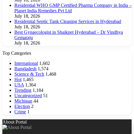
Residential WHO GMP Certified Pharma Company in India –
Planet India Remedies Pvt Ltd
July 18, 2026
Residential Septic Tank Cleaning Services in Hyderabad
July 18, 2026
Best Gynaecologist in Shaikpet Hyderabad – Dr Vindhya
Gemaraju
July 18, 2026
Top Categories
International
1,602
Bangladesh
1,574
Science & Tech
1,468
Hot
1,465
USA
1,364
Trending
1,184
Uncategorized
51
Michigan
44
Election
2
Crime
1
About Portal