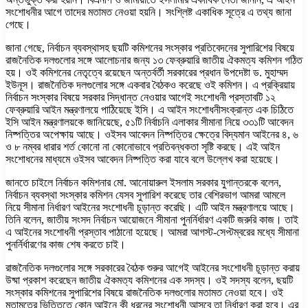
সংশোধনীর আগে তাদের মতামত নেওয়া হয়নি। সংশ্লিষ্ট একাধিক সূত্রে এ তথ্য জানা
গেছে।
জানা গেছে, নির্বাচন ব্যবস্থাসহ ছয়টি কমিশনের সংস্কার প্রতিবেদনের সুপারিশের বিষয়ে
রাজনৈতিক দলগুলোর সঙ্গে আলোচনার জন্য ১৩ ফেব্রুয়ারি জাতীয় ঐকমত্য কমিশন গঠিত
হয়। ওই কমিশনের নেতৃত্বে রয়েছেন অন্তর্বর্তী সরকারের প্রধান উপদেষ্টা ড. মুহাম্মদ
ইউনূস। রাজনৈতিক দলগুলোর সঙ্গে একবার বৈঠকও করেছে ওই কমিশন। এ প্রক্রিয়ায়
নির্বাচন সংস্কার বিষয়ে সরকার সিদ্ধান্ত নেওয়ার আগেই সংশোধনী প্রস্তাবটি ১২
ফেব্রুয়ারি আইন মন্ত্রণালয়ে পাঠিয়েছে ইসি। এ আইন সংশোধনীসংক্রান্ত এক চিঠিতে
ইসি আইন মন্ত্রণালয়কে জানিয়েছে, ৫১টি নির্বাচনি এলাকার সীমানা নিয়ে ৩৩১টি আবেদন
নিষ্পত্তির অপেক্ষায় আছে। ওইসব আবেদন নিষ্পত্তির ক্ষেত্রে বিদ্যমান আইনের ৪, ৬
ও ৮ নম্বর ধারার শর্ত কোনো না কোনোভাবে প্রতিবন্ধকতা সৃষ্টি করছে। এই আইন
সংশোধনের মাধ্যমে ওইসব আবেদন নিষ্পত্তি করা যাবে বলে উল্লেখ করা হয়েছে।
জানতে চাইলে নির্বাচন কমিশনার মো. আনোয়ারুল ইসলাম সরকার যুগান্তরকে বলেন,
নির্বাচন ব্যবস্থা সংস্কার কমিশন যেসব সুপারিশ করেছে তার বেশিরভাগ আমরা আমলে
নিয়ে সীমানা নির্ধারণ আইনের সংশোধনী চূড়ান্ত করেছি। এটি আইন মন্ত্রণালয়ে আছে।
তিনি বলেন, জাতীয় সংসদ নির্বাচন আয়োজনে সীমানা পুনর্নির্ধারণ একটি জরুরি কাজ। তাই
এ আইনের সংশোধনী প্রস্তাব পাঠানো হয়েছে। আমরা আগস্ট-সেপ্টম্বরের মধ্যে সীমানা
পুনর্নির্ধারণের কাজ শেষ করতে চাই।
রাজনৈতিক দলগুলোর সঙ্গে সরকারের বৈঠক শুরুর আগেই আইনের সংশোধনী চূড়ান্ত করায়
উষ্মা প্রকাশ করেছেন জাতীয় ঐকমত্য কমিশনের এক সদস্য। ওই সদস্য বলেন, ছয়টি
সংস্কার কমিশনের সুপারিশের বিষয়ে রাজনৈতিক দলগুলোর মতামত নেওয়া হবে। ওই
মতামতের ভিত্তিতে কোন আইনে কী ধরনের সংশোধনী আসবে তা নির্ধারণ করা হবে। এর