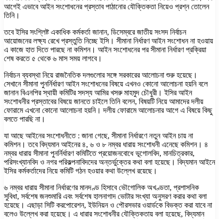
আগেই এভাবে আইন সংশোধনের প্রস্তাব পাঠানোর যৌক্তিকতা নিয়েও প্রশ্ন তোলেন
তিনি।
তবে ইসির সংশ্লিষ্ট একাধিক কর্মকর্তা জানান, ডিসেম্বরে জাতীয় সংসদ নির্বাচন
আয়োজনের লক্ষ্য রেখে প্রস্তুতি নিচ্ছে ইসি। সীমানা নির্ধারণ আইন সংশোধন না হওয়ায়
এ কাজে হাত দিতে পারছে না কমিশন। আইন সংশোধনের পর সীমানা নির্ধারণ প্রক্রিয়া
শেষ করতে ৫ থেকে ৬ মাস সময় লাগবে।
নির্বাচন ব্যবস্থা নিয়ে রাজনৈতিক দলগুলোর সঙ্গে সরকারের আলোচনা শুরু হয়েছে।
সেখানে সীমানা পুনর্নির্ধারণ আইন সংশোধনের বিষয়ে এখনও কোনো আলোচনা হয়নি বলে
জানান বিএনপির স্থায়ী কমিটির সদস্য আমির খসরু মাহমুদ চৌধুরী। ইসির আইন
সংশোধনীর প্রস্তাবের বিষয়ে জানতে চাইলে তিনি বলেন, বিষয়টি নিয়ে আমাদের দলীয়
ফোরামে এখনো কোনো আলোচনা হয়নি। দলীয় ফোরামে আলোচনার আগে এ বিষয়ে কিছু
বলতে পারছি না।
যা আছে আইনের সংশোধনীতে : জানা গেছে, সীমানা নির্ধারণে নতুন আইন চায় না
কমিশন। তবে বিদ্যমান আইনের ৪, ৬ ও ৮ নম্বর ধারায় সংশোধনী এনেছে কমিশন। ৪
নম্বর ধারায় সীমানা পুনর্নির্ধারণ কমিটিতে প্রয়োজনবোধে ভূগোলবিদ, মানচিত্রকার,
পরিসংখ্যানবিদ ও নগর পরিকল্পনাবিদদের অন্তর্ভুক্তের কথা বলা হয়েছে। বিদ্যমান আইনে
ইসির কর্মকর্তাদের নিয়ে কমিটি গঠন হওয়ার কথা উল্লেখ রয়েছে।
৬ নম্বর ধারায় সীমানা নির্ধারণের মানদণ্ড হিসাবে ভৌগোলিক অখণ্ডতা, প্রশাসনিক
সুবিধা, সর্বশেষ জনশুমারি এবং সর্বশেষ হালনাগাদ ভোটার সংখ্যা অনুসরণ করার কথা বলা
হয়েছে। এছাড়া সিটি করপোরেশন, ইউনিয়ন ও পৌরসভার ওয়ার্ডকে বিভক্ত করা যাবে না
বলেও উল্লেখ করা হয়েছে। এ ধারার সংশোধনীর যৌক্তিকতায় বলা হয়েছে, বিদ্যমান