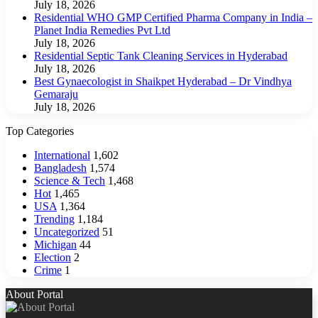
July 18, 2026
Residential WHO GMP Certified Pharma Company in India –
Planet India Remedies Pvt Ltd
July 18, 2026
Residential Septic Tank Cleaning Services in Hyderabad
July 18, 2026
Best Gynaecologist in Shaikpet Hyderabad – Dr Vindhya
Gemaraju
July 18, 2026
Top Categories
International
1,602
Bangladesh
1,574
Science & Tech
1,468
Hot
1,465
USA
1,364
Trending
1,184
Uncategorized
51
Michigan
44
Election
2
Crime
1
About Portal