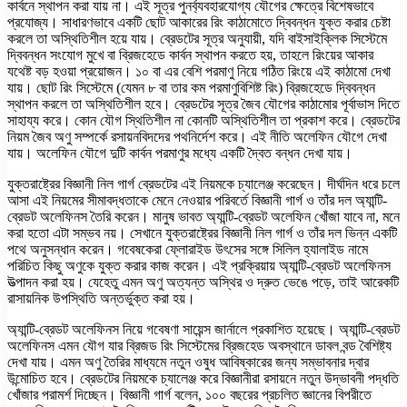
কার্বনে স্থাপন করা যায় না। এই সূত্র পুনর্ব্যবহারযোগ্য যৌগের ক্ষেত্রে বিশেষভাবে
প্রযোজ্য। সাধারণভাবে একটি ছোট আকারের রিং কাঠামোতে দ্বিবন্ধন যুক্ত করার চেষ্টা
করলে তা অস্থিতিশীল হয়ে যায়। ব্রেডটের সূত্র অনুযায়ী, যদি বাইসাইক্লিক সিস্টেমে
দ্বিবন্ধন সংযোগ মুখে বা ব্রিজহেডে কার্বন স্থাপন করতে হয়, তাহলে রিংয়ের আকার
যথেষ্ট বড় হওয়া প্রয়োজন। ১০ বা এর বেশি পরমাণু নিয়ে গঠিত রিংয়ে এই কাঠামো দেখা
যায়। ছোট রিং সিস্টেমে (যেমন ৮ বা তার কম পরমাণুবিশিষ্ট রিং) ব্রিজহেডে দ্বিবন্ধন
স্থাপন করলে তা অস্থিতিশীল হবে। ব্রেডটের সূত্র জৈব যৌগের কাঠামোর পূর্বাভাস দিতে
সাহায্য করে। কোন যৌগ স্থিতিশীল না কোনটি অস্থিতিশীল তা প্রকাশ করে। ব্রেডটের
নিয়ম জৈব অণু সম্পর্কে রসায়নবিদদের পথনির্দেশ করে। এই নীতি অলেফিন যৌগে দেখা
যায়। অলেফিন যৌগে দুটি কার্বন পরমাণুর মধ্যে একটি দ্বৈত বন্ধন দেখা যায়।
যুক্তরাষ্ট্রের বিজ্ঞানী নিল গার্গ ব্রেডটের এই নিয়মকে চ্যালেঞ্জ করেছেন। দীর্ঘদিন ধরে চলে
আসা এই নিয়মের সীমাবদ্ধতাকে মেনে নেওয়ার পরিবর্তে বিজ্ঞানী গার্গ ও তাঁর দল অ্যান্টি-
ব্রেডট অলেফিনস তৈরি করেন। মানুষ ভাবত অ্যান্টি-ব্রেডট অলেফিন খোঁজা যাবে না, মনে
করা হতো এটা সম্ভব নয়। সেখানে যুক্তরাষ্ট্রের বিজ্ঞানী নিল গার্গ ও তাঁর দল ভিন্ন একটি
পথে অনুসন্ধান করেন। গবেষকেরা ফ্লোরাইড উৎসের সঙ্গে সিলিল হ্যালাইড নামে
পরিচিত কিছু অণুকে যুক্ত করার কাজ করেন। এই প্রক্রিয়ায় অ্যান্টি-ব্রেডট অলেফিনস
উত্পাদন করা হয়। যেহেতু এমন অণু অত্যন্ত অস্থির ও দ্রুত ভেঙে পড়ে, তাই আরেকটি
রাসায়নিক উপস্থিতি অন্তর্ভুক্ত করা হয়।
অ্যান্টি-ব্রেডট অলেফিনস নিয়ে গবেষণা সায়েন্স জার্নালে প্রকাশিত হয়েছে। অ্যান্টি-ব্রেডট
অলেফিনস এমন যৌগ যার ব্রিজড রিং সিস্টেমের ব্রিজহেড অবস্থানে ডাবল বন্ড বৈশিষ্ট্য
দেখা যায়। এমন অণু তৈরির মাধ্যমে নতুন ওষুধ আবিষ্কারের জন্য সম্ভাবনার দ্বার
উন্মোচিত হবে। ব্রেডটের নিয়মকে চ্যালেঞ্জ করে বিজ্ঞানীরা রসায়নে নতুন উদ্ভাবনী পদ্ধতি
খোঁজার পরামর্শ দিচ্ছেন। বিজ্ঞানী গার্গ বলেন, ১০০ বছরের প্রচলিত জ্ঞানের বিপরীতে