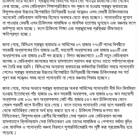
চিকিৎসা দিয়ে থাকেন। স্বাস্থ্যসেবা বিভাগের সচিব মো: সাইদুর রহমানের নোট থেকেই
দেখা যাচ্ছে, এসব মেডিক্যাল শিক্ষাপ্রতিষ্ঠানে পদ সৃজন না হওয়ায় স্বাস্থ্য ক্যাডারের
বিপুলসংখ্যক উচ্চতর বিশেষায়িত ডিগ্রিধারী হওয়া সত্ত্বেও এসব মেধাবী চিকিৎসকদের
অনেকেই মেডিক্যাল অফিসার হিসেবে অবসরে যেতে বাধ্য হচ্ছেন। পদোন্নতির সুযোগ
না পাওয়ায় মেধাবী এসব চিকিৎসক সামাজিক ও মানসিক হতাশায় ভুগছেন এবং বঞ্চনার ফলে
কর্মস্পৃহা কমে যাচ্ছে। ফলে চিকিৎসা শিক্ষা এবং স্বাস্থ্যসেবা প্রক্রিয়া ভীষণভাবে
ক্ষতিগ্রস্ত হচ্ছে।
জানা গেছে, বিসিএস স্বাস্থ্য ক্যাডার ও সার্ভিসের ৩৭ হাজার ৭৭৩টি পদের বিপরীতে
সহকারী অধ্যাপকের তিন হাজার ৩৮টি, সহযোগী অধ্যাপকের এক হাজার ৯৬০টি এবং
অধ্যাপকের এক হাজার ৫৯টি পদ রয়েছে। বিগত বছরগুলোতে ২০টি নতুন মেডিক্যাল
কলেজ ও মেডিক্যাল কলেজের সাথে হাসপাতাল স্থাপন করা হলেও তাতে পর্যাপ্তসংখ্যক
পদ তৈরি করা হয়নি। বিসিএসের অন্যান্য ক্যাডারের কর্মকর্তারা নির্ধারিত সময়ে পদোন্নতি
পেলেও স্বাস্থ্য ক্যাডারের উচ্চতর বিশেষায়িত ডিগ্রিধারী বিশেষজ্ঞ চিকিৎসকরা সব শর্ত
পূরণ করা সত্ত্বেও সময় মতো পদোন্নতি না পেয়ে বঞ্চনার শিকার হচ্ছেন।
জানা গেছে, পদের অভাবে স্বাস্থ্য ক্যাডারের অথবা সার্ভিসের পদোন্নতি দীর্ঘ দিন বিলম্বিত
হওয়ায় ইতোমধ্যে পাঁচ হাজার ৩৯ জন সহকারী অধ্যাপক, এক হাজার ৬৭৮ জন সহযোগী
অধ্যাপক এবং ৮৩০ জন অধ্যাপকসহ মোট পাঁচ হাজার ৫৪৭ জন চিকিৎসকের বেতন
স্কেল পরবর্তী ধাপে উন্নীত হয়ে গেছে। ফলে তাদের পদোন্নতি দেয়া হলে সরকারি খাত
থেকে অতিরিক্ত কোনো অর্থ ছাড় করতে হবে না। চিকিৎসা শিক্ষার গুণগত মান
নিশ্চিতকরণ, বিপুলসংখ্যক রোগীর বিশেষায়িত সেবা প্রদান এবং মেডিক্যাল কলেজ
হাসপাতালে ক্লিনিক্যাল সেবা নিশ্চিতকরণ এবং তাদের সামাজিক ও পেশাগত মর্যাদা বৃদ্ধি
এবং মানসিক ও পদোন্নতি বঞ্চনা নিরসনে সুপারনিউমেরারি পদ সৃষ্টি করা প্রয়োজনীয় হয়ে
পড়েছে।