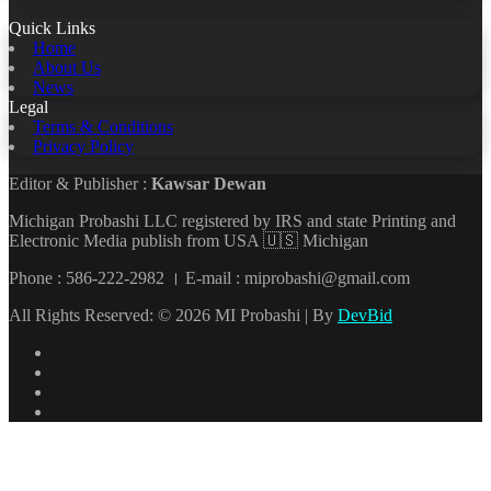
Quick Links
Home
About Us
News
Legal
Terms & Conditions
Privacy Policy
Editor & Publisher :
Kawsar Dewan
Michigan Probashi LLC registered by IRS and state Printing and
Electronic Media publish from USA 🇺🇸 Michigan
Phone : 586-222-2982 । E-mail : miprobashi@gmail.com
All Rights Reserved: © 2026 MI Probashi | By
DevBid
Facebook
X
LinkedIn
YouTube
Back
to
top