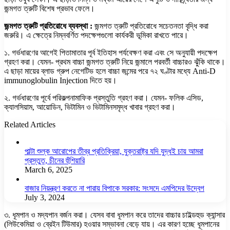
জন্মগত ত্রুটি বিশেষ প্রভাব ফেলে।
জন্মগত ত্রুটি প্রতিরোধে ব্যবস্থা :
জন্মগত ত্রুটি প্রতিরোধে সচেতনতা বৃদ্ধি করা
জরুরি। এ ক্ষেত্রে নিম্নবর্ণিত পদক্ষেপগুলো কার্যকরী ভূমিকা রাখতে পারে।
১. গর্ভধারণের আগেই পিতামাতার পূর্ব ইতিহাস পর্যবেক্ষণ করা এবং সে অনুযায়ী পদক্ষেপ
গ্রহণ করা। যেমন- প্রথম বাচ্চা জন্মগত ত্রুটি নিয়ে জন্মালে পরবর্তী বাচ্চারও ঝুঁকি থাকে।
এ ছাড়া মায়ের ব্লাড গ্রুপ নেগেটিভ হলে বাচ্চা জন্মের পরে ৭২ ঘণ্টার মধ্যে Anti-D
immunoglobulin Injection দিতে হয়।
২. গর্ভধারণের পূর্বে পরিকল্পনামাফিক প্রস্তুতি গ্রহণ করা। যেমন- ফলিক এসিড,
ক্যালসিয়াম, আয়োডিন, ভিটামিন ও ভিটামিনসমৃদ্ধ খাবার গ্রহণ করা।
Related Articles
পাল্টা শুল্ক আরোপের তীব্র প্রতিক্রিয়া, যুক্তরাষ্ট্র যদি যুদ্ধই চায় আমরা
প্রস্তুত, চীনের হুঁশিয়ারি
March 6, 2025
বাজার নিয়ন্ত্রণ করতে না পারায় বিপাকে সরকার: সংসদে এমপিদের উদ্বেগ
July 3, 2024
৩. ধূমপান ও মদ্যপান বর্জন করা। যেসব বাবা ধূমপান করে তাদের বাচ্চার চাইল্ডহুড ক্যান্সার
(লিউকেমিয়া ও ব্রেইন টিউমার) হওয়ার সম্ভাবনা বেড়ে যায়। এর কারণ হচ্ছে ধূমপানের