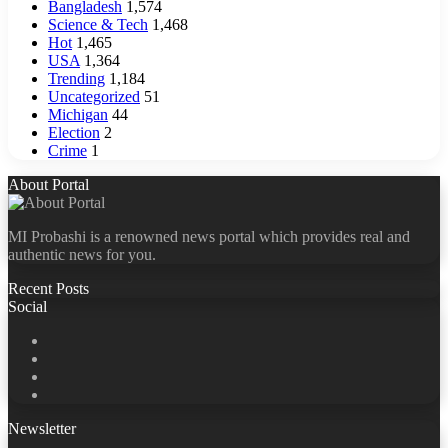
Bangladesh
1,574
Science & Tech
1,468
Hot
1,465
USA
1,364
Trending
1,184
Uncategorized
51
Michigan
44
Election
2
Crime
1
About Portal
MI Probashi is a renowned news portal which provides real and
authentic news for you.
Recent Posts
Social
Facebook
X
LinkedIn
YouTube
Newsletter