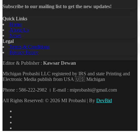
Subscribe to our mailing list to get the new updates!
Quick Links
Home
About Us
News
Legal
Terms & Conditions
Privacy Policy
Editor & Publisher :
Kawsar Dewan
Michigan Probashi LLC registered by IRS and state Printing and
Electronic Media publish from USA 🇺🇸 Michigan
Phone : 586-222-2982 । E-mail : miprobashi@gmail.com
All Rights Reserved: © 2026 MI Probashi | By
DevBid
Facebook
X
LinkedIn
YouTube
Back