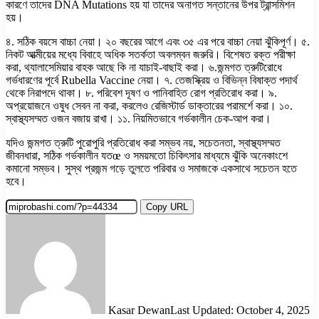
কারণে তাদের DNA Mutations হয় যা তাদের অনাগত সন্তানের উপর ট্রান্সমিশন
হয়।
৪. সঠিক বয়সে বাচ্চা নেয়া। ২০ বছরের আগে এবং ৩৫ এর পরে বাচ্চা নেয়া ঝুঁকিপূর্ণ। ৫.
নিকট আত্মীয়ের মধ্যে বিবাহে অধিক সতর্কতা অবলম্বন জরুরি। বিশেষত রক্ত পরীক্ষা
করা, থ্যালাসেমিয়ার বাহক আছে কি না যাচাই-বাছাই করা। ৬.জন্মগত ত্রুটিরোধে
গর্ভধারণের পূর্বে Rubella Vaccine নেয়া। ৭. তেজস্ক্রিয় ও বিভিন্ন বিষাক্ত পদার্থ
থেকে নিরাপদে থাকা। ৮. পরিবেশ দূষণ ও পানিবাহিত রোগ প্রতিরোধ করা। ৯.
অপ্রয়োজনে ওষুধ সেবন না করা, করলেও রেজিস্টার্ড ডাক্তারের পরামর্শে করা। ১০.
স্বাস্থ্যসম্মত ওজন বজায় রাখা। ১১. নিয়মিতভাবে গর্ভকালীন চেক-আপ করা।
যদিও জন্মগত ত্রুটি পুরোপুরি প্রতিরোধ করা সম্ভব নয়, সচেতনতা, স্বাস্থ্যসম্মত
জীবনধারা, সঠিক গর্ভকালীন যতœ ও সময়মতো চিকিৎসার মাধ্যমে ঝুঁকি অনেকাংশে
কমানো সম্ভব। সুস্থ প্রজন্ম গড়ে তুলতে পরিবার ও সমাজকে একসাথে সচেতন হতে
হবে।
Copy URL
Kasar Dewan
Last Updated: October 4, 2025