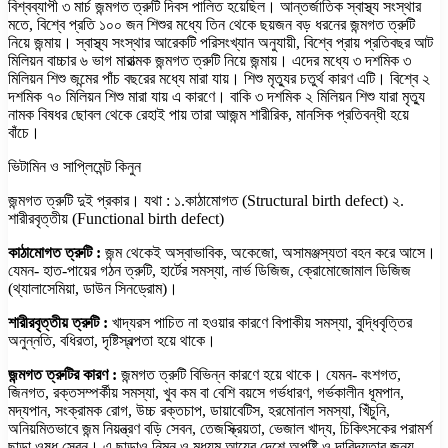
বিশ্বব্যাপী ৩ মার্চ জন্মগত ত্রুটি দিবস পালিত হয়েছিল। আন্তর্জাতিক স্বাস্থ্য সংস্থার
মতে, বিশ্বে প্রতি ১০০ জন শিশুর মধ্যে তিন থেকে ছয়জন বড় ধরনের জন্মগত ত্রুটি
নিয়ে জন্মায়। স্বাস্থ্য সংস্থার আরেকটি পরিসংখ্যান অনুযায়ী, বিশ্বে প্রায় প্রতিবছর আট
মিলিয়ন বাচ্চার ৬ ভাগ মারাত্মক জন্মগত ত্রুটি নিয়ে জন্মায়। এদের মধ্যে ৩ দশমিক ৩
মিলিয়ন শিশু জন্মের পাঁচ বছরের মধ্যে মারা যায়। শিশু মৃত্যুর চতুর্থ কারণ এটি। বিশ্বে ২
দশমিক ৭০ মিলিয়ন শিশু মারা যায় এ কারণে। বাকি ৩ দশমিক ২ মিলিয়ন শিশু যারা মৃত্যু
নামক বিষধর ছোবল থেকে রেহাই পায় তারা আজন্ম শারীরিক, মানসিক প্রতিবন্ধী হয়ে
বাঁচে।
ভিটামিন ও সাপ্লিমেন্ট কিনুন
জন্মগত ত্রুটি দুই প্রকার। যথা : ১.কাঠামোগত (Structural birth defect) ২.
শারীরবৃত্তীয় (Functional birth defect)
কাঠামোগত ত্রুটি :
জন্ম থেকেই অস্বাভাবিক, অকেজো, অসামঞ্জস্যতা বহন করে আসে।
যেমন- হাত-পায়ের গঠন ত্রুটি, হার্টের সমস্যা, নার্ভ ডিজিজ, ক্রোমোজোমাল ডিজিজ
(থ্যালাসেমিয়া, ডাউন সিনড্রোম)।
শারীরবৃত্তীয় ত্রুটি :
খাদ্যরস পাচিত না হওয়ার কারণে বিপাকীয় সমস্যা, বুদ্ধিবৃত্তির
অনুন্নতি, বধিরতা, দৃষ্টিস্বল্পতা হয়ে থাকে।
জন্মগত ত্রুটির কারণ :
জন্মগত ত্রুটি বিভিন্ন কারণে হয়ে থাকে। যেমন- বংশগত,
জিনগত, রক্তসম্পর্কীয় সমস্যা, খুব কম বা বেশি বয়সে গর্ভধারণ, গর্ভকালীন ধূমপান,
মদ্যপান, সংক্রামক রোগ, উচ্চ রক্তচাপ, ডায়াবেটিস, হরমোনাল সমস্যা, খিঁচুনি,
অনিয়মিতভাবে জন্ম নিয়ন্ত্রণ বড়ি সেবন, তেজস্ক্রিয়তা, ভেজাল খাদ্য, চিকিৎসকের পরামর্শ
ছাড়া ওষুধ সেবন। এ ছাড়াও নিম্ন ও মধ্যম আয়ের দেশে অপুষ্টি ও দারিদ্র্যতার জন্য