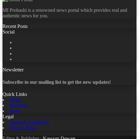
MI Probashi is a renowned news portal which provides real and
authentic news for you.
Recent Posts
Social
Facebook
X
LinkedIn
YouTube
Newsletter
Subscribe to our mailing list to get the new updates!
Quick Links
Home
About Us
News
Legal
Terms & Conditions
Privacy Policy
Editor & Publisher :
Kawsar Dewan