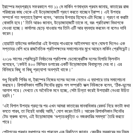
ট্রাম্পের মধ্যপ্রাচ্য সফরকালে গত ১১ মে মার্কিন গণমাধ্যম প্রথম জানায়, কাতারের রাজ
পরিবারের কাছ থেকে এই উড়োজাহাজটি গ্রহণ করতে যাচ্ছেন ট্রাম্প। এই উপহার
সম্পর্কে গত সপ্তাহে ট্রাম্প বলেন, ‘কাতার উপহার হিসেবে এটা দিচ্ছে। গ্রহণ না করাটা
বোকামি হবে।’ তিনি আরও জানান, উড়োজাহাজটি তাকে না, বরং প্রতিরক্ষা বিভাগকে
দেওয়া হচ্ছে। কার্যালয় ছেড়ে যাওয়ার পর তিনি এটি আর ব্যবহার করবেন না বলেও দাবি
করেন।
হোয়াইট হাউসের কর্মকর্তারা এই উপহার পাওয়াকে আইনসম্মত বলে ঘোষণা দিলেও এক
সপ্তাহর বেশি ধরে রাজনৈতিক প্রতিপক্ষদের সমালোচনার মুখে আছেন মার্কিন প্রেসিডেন্ট।
২০১৬ সালের প্রেসিডেন্ট নির্বাচনের প্রতিপক্ষ ডেমোক্রেটিক দলের হিলারি ক্লিনটন
বলেছেন, ‘কেউই ৪০০ মিলিয়ন ডলারের একটি উড়োজাহাজ বিনামূল্যে দেয় না। এর
বিনিময়ে কিছু না কিছু প্রত্যাশা অবশ্যই থাকে।’
শুধু বিরোধী শিবির না, ট্রাম্পের নিজের দলের অনেক নেতাও এ ব্যাপারে তার সমালোচনা
করছেন। রিপাবলিকান পার্টির সিনেটর র‍্যান্ড পল সম্প্রতি ফক্স নিউজকে বলেন, ‘ঠিক-ভুলের
আলাপ পরে। দেখতে যে অনৈতিক মনে হচ্ছে, সেটা চিন্তা করেই উপহারটা নেওয়া উচিত
হয়নি।’
‘এই বিশাল উপহার গ্রহণের পর এখন আমরা কাতারের মানবাধিকার রেকর্ড নিয়ে কতটা কথা
বলতে পারব, তা নিয়েই ভাবছি আমি,’ যোগ করেন তিনি। আরেক রিপাবলিকান সিনেটর
টেড ক্রুজ বলেন, এই উড়োজাহাজ ‘গুপ্তচরবৃত্তি ও নজরদারির সমস্যা’ তৈরি করতে
পারে।
পেন্টাগনের প্রধান মুখপাত্র শন পারনেল এক বিবৃতিতে জানান, কেন্দ্রীয় সরকারের সব নিয়ম