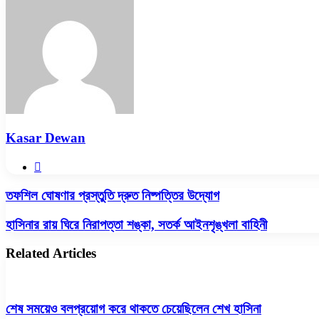
Email
Kasar Dewan
Website
তফশিল
তফশিল ঘোষণার প্রস্তুতি দ্রুত নিষ্পত্তির উদ্যোগ
ঘোষণার
প্রস্তুতি
হাসিনার
হাসিনার রায় ঘিরে নিরাপত্তা শঙ্কা, সতর্ক আইনশৃঙ্খলা বাহিনী
দ্রুত
রায়
নিষ্পত্তির
ঘিরে
Related Articles
উদ্যোগ
নিরাপত্তা
শঙ্কা,
সতর্ক
আইনশৃঙ্খলা
শেষ সময়েও বলপ্রয়োগ করে থাকতে চেয়েছিলেন শেখ হাসিনা
বাহিনী