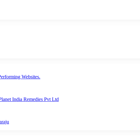
erforming Websites.
lanet India Remedies Pvt Ltd
araju