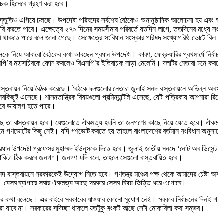
বাচক হিসেবে গ্রহণ করা হবে।
স্তুতিও এগিয়ে চলছে। উপদেষ্টা পরিষদের সর্বশেষ বৈঠকেও অনানুষ্ঠানিক আলোচনা হয় এবং আই
র জারি করতে পারে। এক্ষেত্রে ২৭০ দিনের সময়সীমার পরিবর্তে যতদিন লাগে, ততদিনের মধ্যে
্লেখ থাকতে পারে বলে জানা গেছে। সেক্ষেত্রে সংবিধান সংস্কার পরিষদ সংখ্যাগরিষ্ঠ ভোটে বি
কে নিয়ে আবারো বৈঠকের কথা ভাবছেন প্রধান উপদেষ্টা। কারণ, ফেব্রুয়ারির প্রথমার্ধে নির্
িএনপি’র মহাসচিবকে ফোন করলেও বিএনপি’র ইতিবাচক সাড়া মেলেনি। দলটির নেতারা মনে কর
দ বাস্তবায়ন নিয়ে বৈঠক করেছে। বৈঠকে দলগুলোর নেতারা জুলাই সনদ বাস্তবায়নে অভিন্ন অ
বকিছুই এসেছে। শাসনতান্ত্রিক বিষয়গুলো প্রমিন্যান্টলি এসেছে, যেটা পত্রিকায় আপনারা
রে ডায়ালগ হতে পারে।
য়েছে তা বাস্তবায়ন হবে। যেগুলোতে ঐকমত্য হয়নি তা জনগণের কাছে নিয়ে যেতে হবে। ঐক
ানে গণভোটের কিছু নেই। যদি গণভোট করতে হয় তাহলে বাংলাদেশের বর্তমান সংবিধান অনুসার
রধান উপদেষ্টা প্রফেসর মুহাম্মদ ইউনূসকে দিতে হবে। জুলাই জাতীয় সনদে ‘নোট অব ডিসেন্
 বাকিটা ঠিক করবে জনগণ। জনগণ যদি বলে, তাহলে সেগুলো বাস্তবায়িত হবে।
বং সনদ বাস্তবায়নে সরকারকেই উদ্যোগ নিতে হবে। গণতন্ত্র মঞ্চের পক্ষ থেকে আমাদের চেষ
 যেসব ব্যাপারে সবার ঐকমত্য আছে সরকার সেসব বিষয় ভিত্তি ধরে এগোবে।
রার কথা বলেছে। এর বাইরে সরকারের যাওয়ার কোনো সুযোগ নেই। সরকার নির্বাচনের দিনই গ
া যাবে না। সরকারের সদিচ্ছা থাকলে যতটুকু সংকট আছে সেটা মোকাবিলা করা সম্ভব।