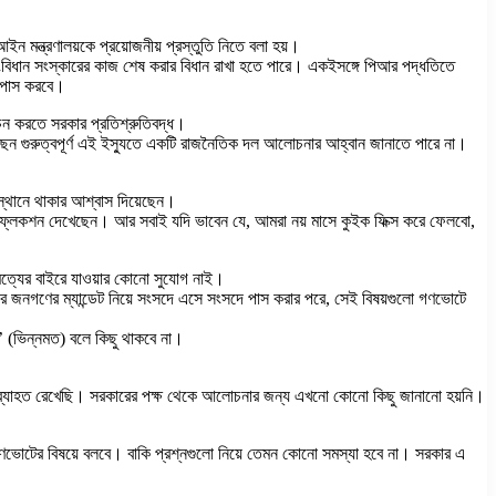
ন মন্ত্রণালয়কে প্রয়োজনীয় প্রস্তুতি নিতে বলা হয়।
 সংবিধান সংস্কারের কাজ শেষ করার বিধান রাখা হতে পারে। একইসঙ্গে পিআর পদ্ধতিতে
ল পাস করবে।
বাচন করতে সরকার প্রতিশ্রুতিবদ্ধ।
ছেন গুরুত্বপূর্ণ এই ইস্যুতে একটি রাজনৈতিক দল আলোচনার আহ্বান জানাতে পারে না।
বস্থানে থাকার আশ্বাস দিয়েছেন।
 রিফ্লেকশন দেখেছেন। আর সবাই যদি ভাবেন যে, আমরা নয় মাসে কুইক ফিক্স করে ফেলবো,
মত্যের বাইরে যাওয়ার কোনো সুযোগ নাই।
ে জনগণের ম্যান্ডেট নিয়ে সংসদে এসে সংসদে পাস করার পরে, সেই বিষয়গুলো গণভোটে
ট’ (ভিন্নমত) বলে কিছু থাকবে না।
্টা অব্যাহত রেখেছি। সরকারের পক্ষ থেকে আলোচনার জন্য এখনো কোনো কিছু জানানো হয়নি।
ণভোটের বিষয়ে বলবে। বাকি প্রশ্নগুলো নিয়ে তেমন কোনো সমস্যা হবে না। সরকার এ