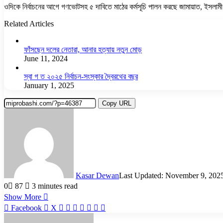
ওদিকে নির্বাচনের আগে গণভোটসহ ৫ দাবিতে মাঠের কর্মসূচি পালন করছে জামায়াত, ইস
Related Articles
ফাঁসছেন দলের নেতারা, আনার হত্যায় নতুন মোড়
June 11, 2024
স্বা গ ত ২০২৫ নির্বাচন-সংস্কার দ্বৈরথের বছর
January 1, 2025
Copy URL
Kasar Dewan
Last Updated: November 9, 202
0
87
3 minutes read
Show More
LinkedIn
Pinterest
Reddit
WhatsApp
Telegram
Viber
Share
Facebook
X
via