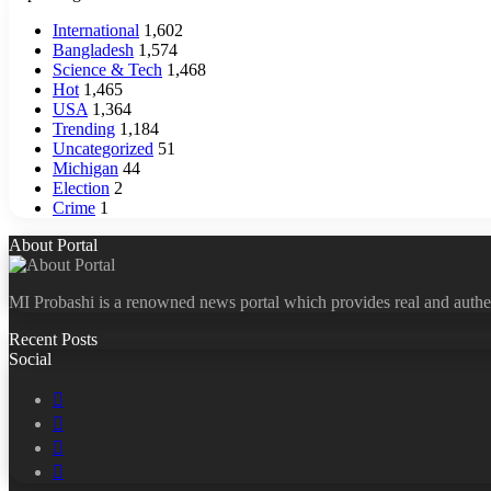
International
1,602
Bangladesh
1,574
Science & Tech
1,468
Hot
1,465
USA
1,364
Trending
1,184
Uncategorized
51
Michigan
44
Election
2
Crime
1
About Portal
MI Probashi is a renowned news portal which provides real and authe
Recent Posts
Social
Facebook
X
LinkedIn
YouTube