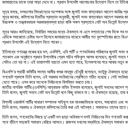
জামায়াতের ডাকে তারা সাড়া দেবে না। প্রধান উপদেষ্টা আলোচনার উদ্যোগ নিলে তা ইতি
সূত্র বলছে, দলগুলোর সিদ্ধান্তের অপেক্ষার সঙ্গে জুলাই সনদ বাস্তবায়ন আদেশ জারির প্র
সূত্র জানায়, কমিশনের দ্বিতীয় প্রস্তাব অনুযায়ী, জুলাই সনদ বাস্তবায়ন আদেশ সরকা
উচ্চকক্ষ ও তত্ত্বাবধায়ক সরকারব্যবস্থা ছাড়া বাকি সকল প্রস্তাবে নোট অব ডিসেন্ট উল
সূত্র আরও জানিয়েছে, নির্ধারিত সময়ের মধ্যে ঐকমত্য না এলে সপ্তাহের শেষ দিকে সব দল
এদিকে সমঝোতা চেষ্টার অংশ হিসেবে জামায়াতের নায়েবে আমীর গত বৃহস্পতিবার রাতে ব
প্রধান উপদেষ্টা এই উদ্যোগ নিতে পারেন।
ইতিমধ্যে গণতন্ত্র মঞ্চের ছয় দল, এনসিপি, এবি পার্টি ও গণঅধিকার পরিষদের জুলাই সন
গতকাল এক অনুষ্ঠানে প্রধান উপদেষ্টার প্রেস সচিব শফিকুল আলম বলেছেন, জুলাই সনদে স
সেটাও তো হয় না। এই ডায়ালগটা হয়তো এমন হতে পারে, ইলেকশনের পরে আবার নতুন ক
বিএনপি’র স্থায়ী কমিটির সদস্য আমীর খসরু মাহমুদ চৌধুরী বলেছেন, যতটুকু ঐকমত্য হ
গণভোট প্রসঙ্গে তিনি বলেন, এই সরকার সংবিধানের প্রেক্ষিতে গঠিত হয়েছে। সেই সংবিধ
যেতে পারে। এসব করে অনেকে নির্বাচনকে বিলম্বিত করতে চায়।
জাতীয় নাগরিক পার্টির (এনসিপি) আহ্বায়ক নাহিদ ইসলাম বলেছেন, জুলাই সনদের আদেশ প্
তিনি বলেন, জুলাই সনদে নোট অব ডিসেন্ট বলে কিছু থাকবে না। যা ঐকমত্য হয়েছে, তার
বিপ্লবী ওয়ার্কার্স পার্টির সাধারণ সম্পাদক সাইফুল হক মানবজমিনকে বলেন, সমঝোতা এ
তিনি বলেন, সরকার ও ঐকমত্য কমিশনের তৈরি করা এই অনৈক্য। সমাধানও তাদের হাতে।
তিনি বলেন, গণভোটের বিষয়ে দু’একটি দল ছাড়া অধিকাংশ দলই নির্বাচনের দিন গণভোট ক
পথে হাঁটলে সহজেই সমাধান বেরিয়ে আসবে। রাজপথ দখলের মধ্যদিয়ে ঐকমত্য সমাধান কর