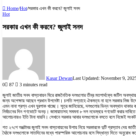
Home
/
Hot
/
সরকার এখন কী করবে? জুলাই সনদ
Hot
সরকার এখন কী করবে? জুলাই সনদ
Kasar Dewan
Last Updated: November 9, 202
0
87
3 minutes read
জুলাই জাতীয় সনদ বাস্তবায়ন ঘিরে রাজনৈতিক দলগুলোর তীব্র মতপার্থক্যে জটিল অবস্থা
জন্য অপেক্ষায় আছেন প্রধান উপদেষ্টা। চলতি সপ্তাহে ঐকমত্য না হলে সরকার নিজ উদ্যো
এমন নানা প্রশ্ন এখন ঘুরপাক খাচ্ছে। সূত্র জানিয়েছে, দলগুলোর ভিন্ন অবস্থান থাকার 
নির্বাচনের দিন গণভোটে অনড়। জামায়াতসহ সমমনা ৮ দল নভেম্বরে গণভোট করার দাবিতে স্
আলোচনায়ও ইতি টানা যায়নি। সেখানে সরকার আবার দলগুলোকে বসতে বলে নিজেই সংকট স
গত ২৭শে অক্টোবর জুলাই সনদ বাস্তবায়নের উপায় নিয়ে সরকারকে দুটি প্রস্তাব দেয় 
বৈঠকে দলগুলোকে সাতদিনের মধ্যে পারস্পরিক আলোচনায় বসে সিদ্ধান্ত দিতে অনুরোধ কর