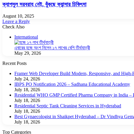
ক্যাপসুল সরবরাহ নেই, ধুঁকছে ক্যান্সার চিকিৎসা
August 10, 2025
Leave a Reply
Check Also
International
এবারের হজে অংশ নিলেন ১৭ লাখের বেশি তীর্থযাত্রী
May 29, 2026
Recent Posts
Framer Web Developer Build Modern, Responsive, and High-P
July 24, 2026
IBPS PO Notification 2026 – Sadhana Educational Academy
July 18, 2026
Residential WHO GMP Certified Pharma Company in India – P
July 18, 2026
Residential Septic Tank Cleaning Services in Hyderabad
July 18, 2026
Best Gynaecologist in Shaikpet Hyderabad – Dr Vindhya Gem
July 18, 2026
Top Categories