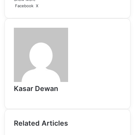
LinkedIn
Pinterest
Reddit
WhatsApp
Telegram
Viber
Share
Facebook
X
via
Email
Kasar Dewan
Website
Related Articles