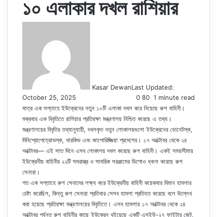
১০ এলাকার দখল রাশিয়ার
Kasar Dewan
Last Updated:
October 25, 2025
0
80
1 minute read
মাত্র এক সপ্তাহে ইউক্রেনের নতুন ১০টি এলাকা দখল করে নিয়েছে রুশ বাহিনী।
শুক্রবার এক বিবৃতিতে রাশিয়ার প্রতিরক্ষা মন্ত্রণালয় নিশ্চিত করেছে এ তথ্য।
মন্ত্রণালয়ের বিবৃতির তথ্যানুযায়ী, দখলকৃত নতুন লোকালয়গুলো ইউক্রেনের ডোনেটস্ক,
দিনিপ্রোপেত্রোভস্ক, খারকিভ এবং জাপোরিজ্জিয়া প্রদেশের। ১৭ অক্টোবর থেকে ২৪
অক্টোবর— এই সাত দিনে এসব লোকালয় দখল করেছে রুশ বাহিনী। একই সময়সীমায়
ইউক্রেনীয় বাহিনীর ২২টি সমরাস্ত্র ও সামরিক সরঞ্জামের ডিপোও ধ্বংস করেছে রুশ
সেনারা।
গত এক সপ্তাহে রুশ সেনাদের লক্ষ্য করে ইউক্রেনীয় বাহিনী কয়েকবার বিমান হামলার
চেষ্টা করেছিল, কিন্তু রুশ সেনারা প্রতিবার সেসব হামলা প্রতিহত করেছে বলে উল্লেখ
করা হয়েছে প্রতিরক্ষা মন্ত্রণালয়ের বিবৃতিতে। এসব হামলায় ১৭ অক্টোবর থেকে ২৪
অক্টোবর পর্যন্ত রুশ বাহিনীর কাছে ইউক্রেন খুইয়েছে একটি এসইউ-২৭ ফাইটার জেট,