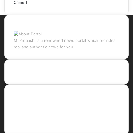
Crime
1
About Portal
MI Probashi is a renowned news portal which provides
real and authentic news for you.
Recent Posts
Social
Facebook
X
LinkedIn
YouTube