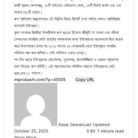
চারটি ক্রুজ ক্ষেপণাস্ত্র, ১৮টি গাইডেড এভিয়েশন বোমা, ১৫টি হিমার্স রকেট এবং এক
হাজার ৪৪১টি ড্রোন।
রুশ প্রতিরক্ষা মন্ত্রণালয়ের এই বিবৃতির বিষয়ে রিপোর্ট লেখা পর্যন্ত কোনও প্রতিক্রিয়া
জানায়নি ইউক্রেন।
কৃষ্ণ সাগরের ক্রিমিয়া উপদ্বীপকে রুশ ভূখণ্ড হিসেবে স্বীকৃতি না দেওয়া এবং পশ্চিমা
দেশগুলোর সামরিক জোট ন্যাটোর সদস্যপদের জন্য ইউক্রেনের আবেদনকে ঘিরে কয়েক
বছর টানাপোড়েন চলার পর ২০২২ সালের ২৪ ফেব্রুয়ারি থেকে ইউক্রেনে সামরিক
অভিযান শুরু করে রাশিয়া। সেই অভিযান এখনও চলছে।
গত তিন বছরে ইউক্রেনের ডোনেটস্ক, লুহানস্ক, জাপোরিজ্জিয়া ও খেরসন প্রদেশের
দখল নিয়েছে রুশ বাহিনী। এই প্রদেশগুলোর সম্মিলিত আয়তন ইউক্রেনের মোট
ভূখণ্ডের ১০ শতাংশ।
Copy URL
Kasar Dewan
Last Updated:
October 25, 2025
0
80
1 minute read
Show More