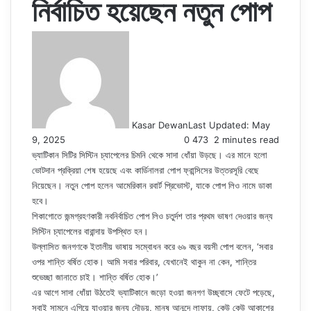
নির্বাচিত হয়েছেন নতুন পোপ
Kasar Dewan
Last Updated: May
9, 2025
0
473
2 minutes read
ভ্যাটিকান সিটির সিস্টিন চ্যাপেলের চিমনি থেকে সাদা ধোঁয়া উড়ছে। এর মানে হলো
ভোটদান প্রক্রিয়া শেষ হয়েছে এবং কার্ডিনালরা পোপ ফ্রান্সিসের উত্তরসূরি বেছে
নিয়েছেন। নতুন পোপ হলেন আমেরিকান রবার্ট প্রিভোস্ট, যাকে পোপ লিও নামে ডাকা
হবে।
শিকাগোতে জন্মগ্রহণকারী নবনির্বাচিত পোপ লিও চতুর্দশ তার প্রথম ভাষণ দেওয়ার জন্য
সিস্টিন চ্যাপেলের বারান্দায় উপস্থিত হন।
উল্লাসিত জনগণকে ইতালীয় ভাষায় সম্বোধন করে ৬৯ বছর বয়সী পোপ বলেন, ‘সবার
ওপর শান্তি বর্ষিত হোক। আমি সবার পরিবার, যেখানেই থাকুন না কেন, শান্তির
শুভেচ্ছা জানাতে চাই। শান্তি বর্ষিত হোক।’
এর আগে সাদা ধোঁয়া উঠতেই ভ্যাটিকানে জড়ো হওয়া জনগণ উচ্ছ্বাসে ফেটে পড়েছে,
সবাই সামনে এগিয়ে যাওয়ার জন্য দৌড়য়, মানুষ আনন্দে লাফায়, কেউ কেউ আকাশের