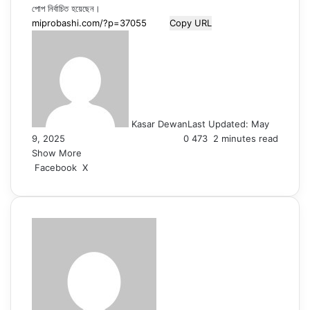
পোপ নির্বাচিত হয়েছেন।
Copy URL
Kasar Dewan
Last Updated: May
9, 2025
0
473
2 minutes read
Show More
LinkedIn
Pinterest
Reddit
WhatsApp
Telegram
Viber
Share
Facebook
X
via
Email