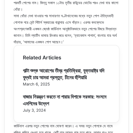
পরবর্তী পোপের নাম। কিন্তু সকাল ১১টায় তৃতীয় রাউন্ডের ভোটের পরও দেখা যায় কালো
ধোঁয়া।
সাদা ধোঁয়া দেখা যাওয়ার পর সাধারণত ঘণ্টাখানেকের মধ্যে নতুন পোপ ঐতিহ্যবাহী
পোশাক পরে সেন্ট পিটার্স স্কয়ারের বারান্দায় এসে দাঁড়ান। এরপর কনক্লেভে
অংশগ্রহণকারী একজন জ্যেষ্ঠ কার্ডিনাল আনুষ্ঠানিকভাবে নতুন পোপের বিষয়ে সিদ্ধান্ত
জানান। তিনি ল্যাটিন ভাষায় চিৎকার করে বলেন, ‘হ্যাবেমাস পাপাম’, বাংলায় যার অর্থ
দাঁড়ায়, ‘আমাদের একজন পোপ আছেন।’
Related Articles
পাল্টা শুল্ক আরোপের তীব্র প্রতিক্রিয়া, যুক্তরাষ্ট্র যদি
যুদ্ধই চায় আমরা প্রস্তুত, চীনের হুঁশিয়ারি
March 6, 2025
বাজার নিয়ন্ত্রণ করতে না পারায় বিপাকে সরকার: সংসদে
এমপিদের উদ্বেগ
July 3, 2024
কার্ডিনাল এরপর নতুন পোপের নাম ঘোষণা করেন। এ সময় নতুন পোপকে যে নামে
পরিচয় করিয়ে দেওয়া হয়ে থাকে, সেটি তার আসল নাম হতে পারে, আবার নাও হতে