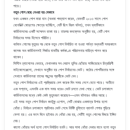
পারে।
নতুন পোপ বেছে নেওয়া হয় যেভাবে
যখন একজন পোপ মারা যান (অথবা পদত্যাগ করেন, যেমনটি ২০১৩ সালে পোপ
বেনেডিক্ট ষোড়শের ক্ষেত্রে ঘটেছিল, যেটি ছিল বিরল ঘটনা), তখন ভ্যাটিকানে
কার্ডিনালদের একটি সম্মেলন ডাকা হয়। তারপর কনক্লেভ অনুষ্ঠিত হয়, যেটি পোপ
নির্বাচনের সময় হিসেবে পরিচিত।
বর্তমান পোপের মৃত্যুর পর থেকে নতুন পোপ নির্বাচিত না হওয়া পর্যন্ত মধ্যবর্তী সময়কালে
কলেজ অব কার্ডিনালসই গির্জার যাবতীয় কর্মকাণ্ড পরিচালনার দায়িত্ব পালন করে
থাকেন।
সিস্টিন চ্যাপেলের ভেতরে, যেখানকার সব দেয়াল তুলির ছোঁয়ায় সাজিয়েছেন চিত্রশিল্পী
মাইকেলেঞ্জেলো, সেখানে অনুষ্ঠিত হয় পোপ নির্বাচনের ভোট। কঠোর গোপনীয়তার সঙ্গে
সেখানে কার্ডিনালরা তাদের পছন্দের প্রার্থীকে ভোট দেন।
নতুন পোপ নির্বাচনের এই প্রক্রিয়ায় বেশ কয়েক দিন সময় লেগে যেতে পারে। অতীতে
এক সপ্তাহ, এমনকি এক মাস সময় ধরেও ভোট চলতে দেখা গেছে। ভোট চলাকালে
কার্ডিনালদের মধ্যে কেউ কেউ মৃত্যুবরণ করেছেন—এমন ঘটনারও নজির আছে।
এই সময় নতুন পোপ নির্বাচন কতটুকু এগোল, সেটি বোঝার একমাত্র উপায় হলো
ধোঁয়া। নির্বাচন চলাকালে প্রতিবার ভোট শেষে নির্দিষ্ট চুল্লিতে ব্যালট পেপার পুড়িয়ে
ফেলা হয়। এর ফলে দিনে দুইবার যে ধোঁয়া বের হয়, সেটিই নতুন পোপের বিষয়ে ইঙ্গিত
দেয়।
কালো ধোঁয়ার অর্থ হলো পোপ নির্বাচিত হননি। আর সাদা ধোঁয়া দেখার মানে হলো নতুন