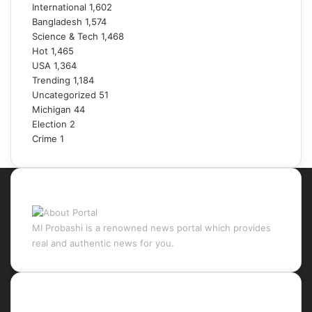
International
1,602
Bangladesh
1,574
Science & Tech
1,468
Hot
1,465
USA
1,364
Trending
1,184
Uncategorized
51
Michigan
44
Election
2
Crime
1
About Portal
MI Probashi is a renowned news portal which provides
real and authentic news for you.
Recent Posts