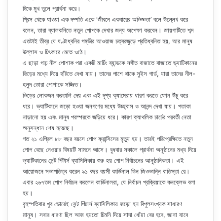
দিকে মুখ তুলে প্রার্থনা করে।
গ্রিস থেকে যাওয়া এক দম্পতি একে ‘জীবনে একবারের অভিজ্ঞতা’ বলে উল্লেখ করে
বলেন, তারা ব্যালকনিতে নতুন পোপকে দেখার জন্য অপেক্ষা করবেন। জায়গাটিতে শব্দ
এতটাই তীব্র যে ঘণ্টাধ্বনির গম্ভীর আওয়াজ চত্বরজুড়ে প্রতিধ্বনিত হয়, আর মানুষ
উল্লাস ও চিৎকারে মেতে ওঠে।
এ ছাড়া গাঢ় নীল পোশাক পরা একটি মার্চিং ব্যান্ডকে সঙ্গীত বাজাতে বাজাতে ভ্যাটিকানের
ভিড়ের মধ্যে দিয়ে হাঁটতে দেখা যায়। তাদের পাশে থাকে সুইস গার্ড, যারা তাদের নীল-
হলুদ ডোরা পোশাকে সজ্জিত।
ভিড়ের লোকজন করতালি দেয় এবং এই দৃশ্য ক্যামেরায় ধারণ করতে ফোন উঁচু করে
ধরে। ভ্যাটিকানে জড়ো হওয়া জনগণের মধ্যে উচ্ছ্বাস ও আনন্দ দেখা যায়। পতাকা
নাড়ানো হয় এবং মানুষ পরস্পরকে জড়িয়ে ধরে। কারণ ক্যাথলিক চার্চের পরবর্তী নেতা
অনুসন্ধান শেষ হয়েছে।
গত ২১ এপ্রিল ৮৮ বছর বয়সে পোপ ফ্রান্সিসের মৃত্যু হয়। তারই পরিপ্রেক্ষিতে নতুন
পোপ বেছে নেওয়ার বিষয়টি সামনে আসে। বুধবার সকালে প্রার্থনা অনুষ্ঠানের মধ্য দিয়ে
ভ্যাটিকানের সেন্ট পিটার্স ব্যাসিলিকায় শুরু হয় পোপ নির্বাচনের আনুষ্ঠানিকতা। এই
আয়োজনে সভাপতিত্ব করেন ৯১ বছর বয়সী কার্ডিনাল ডিন জিওভান্নি বাতিস্তা রে।
এবার ২৬৭তম পোপ নির্বাচন করলেন কার্ডিনালরা, যে নির্বাচন প্রক্রিয়াকে কনক্লেভ বলা
হয়।
বৃহস্পতিবার খুব ভোরেই সেন্ট পিটার্স ব্যাসিলিকায় জড়ো হন বিপুলসংখ্যক সাধারণ
মানুষ। সবার ধারণা ছিল আজ হয়তো চিমনি দিয়ে সাদা ধোঁয়া বের হবে, জানা যাবে