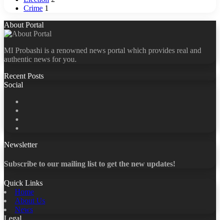
Crime
1
About Portal
MI Probashi is a renowned news portal which provides real and
authentic news for you.
Recent Posts
Social
Facebook
X
LinkedIn
YouTube
Newsletter
Subscribe to our mailing list to get the new updates!
Quick Links
Home
About Us
News
Legal