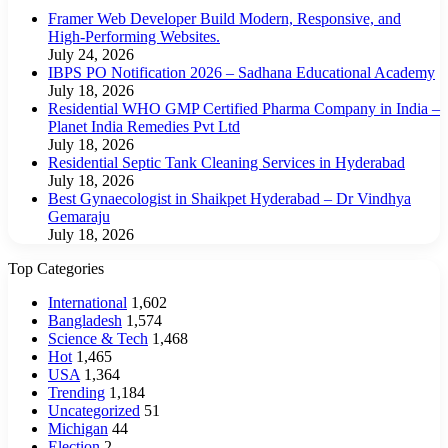
Framer Web Developer Build Modern, Responsive, and
High-Performing Websites.
July 24, 2026
IBPS PO Notification 2026 – Sadhana Educational Academy
July 18, 2026
Residential WHO GMP Certified Pharma Company in India –
Planet India Remedies Pvt Ltd
July 18, 2026
Residential Septic Tank Cleaning Services in Hyderabad
July 18, 2026
Best Gynaecologist in Shaikpet Hyderabad – Dr Vindhya
Gemaraju
July 18, 2026
Top Categories
International
1,602
Bangladesh
1,574
Science & Tech
1,468
Hot
1,465
USA
1,364
Trending
1,184
Uncategorized
51
Michigan
44
Election
2