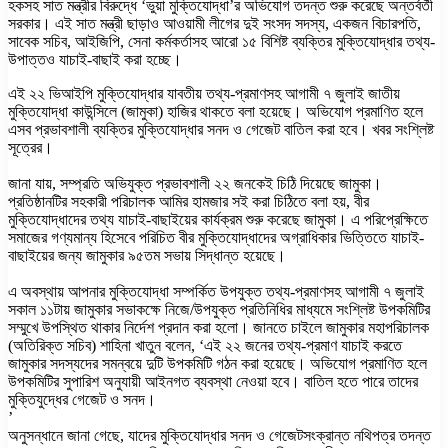
হকসহ সাত মন্ত্রীর বিরুদ্ধে ‘ভুয়া মুক্তিযোদ্ধা’র অভিযোগ তদন্ত শুরু করেছে অন্তর্বর্তী
সরকার। এই সাত মন্ত্রী ছাড়াও আওয়ামী লীগের দুই সংসদ সদস্য, একজন বিচারপতি,
সাবেক সচিব, আইজিপি, সেনা কর্মকর্তাসহ আরো ১৫ বিশিষ্ট ব্যক্তির মুক্তিযোদ্ধার তথ্য-
উপাত্তও যাচাই-বাছাই করা হচ্ছে।
এই ২২ ভিআইপি মুক্তিযোদ্ধার যাবতীয় তথ্য-প্রমাণসহ আগামী ৭ জুলাই জাতীয়
মুক্তিযোদ্ধা কাউন্সিলে (জামুকা) হাজির থাকতে বলা হয়েছে। অভিযোগ প্রমাণিত হলে
এসব প্রভাবশালী ব্যক্তির মুক্তিযোদ্ধার সনদ ও গেজেট বাতিল করা হবে। খবর সংশ্লিষ্ট
সূত্রের।
জানা যায়, সম্প্রতি অভিযুক্ত প্রভাবশালী ২২ জনকেই চিঠি দিয়েছে জামুকা।
প্রতিষ্ঠানটির সহকারী পরিচালক আমির হামজার সই করা চিঠিতে বলা হয়, বীর
মুক্তিযোদ্ধাদের তথ্য যাচাই-বাছাইয়ের কার্যক্রম শুরু করেছে জামুকা। এ পরিপ্রেক্ষিতে
সমাজের গণ্যমান্য হিসেবে পরিচিত বীর মুক্তিযোদ্ধাদের অগ্রাধিকার ভিত্তিতে যাচাই-
বাছাইয়ের জন্য জামুকার ৯৫তম সভায় সিদ্ধান্ত হয়েছে।
এ অবস্থায় আপনার মুক্তিযোদ্ধা সম্পর্কিত উপযুক্ত তথ্য-প্রমাণসহ আগামী ৭ জুলাই
সকাল ১১টায় জামুকার সভাকক্ষে নিজে/উপযুক্ত প্রতিনিধির মাধ্যমে সংশ্লিষ্ট উপকমিটির
সম্মুখে উপস্থিত থাকার নির্দেশ প্রদান করা হলো। জানতে চাইলে জামুকার মহাপরিচালক
(অতিরিক্ত সচিব) শাহিনা খাতুন বলেন, ‘এই ২২ জনের তথ্য-প্রমাণ যাচাই করতে
জামুকার সদস্যদের সমন্বয়ে দুটি উপকমিটি গঠন করা হয়েছে। অভিযোগ প্রমাণিত হলে
উপকমিটির সুপারিশ অনুযায়ী আইনগত ব্যবস্থা নেওয়া হবে। বাতিল হতে পারে তাদের
মুক্তিযুদ্ধের গেজেট ও সনদ।
’
অনুসন্ধানে জানা গেছে, যাদের মুক্তিযোদ্ধার সনদ ও গেজেটসংক্রান্ত নথিপত্র তদন্ত