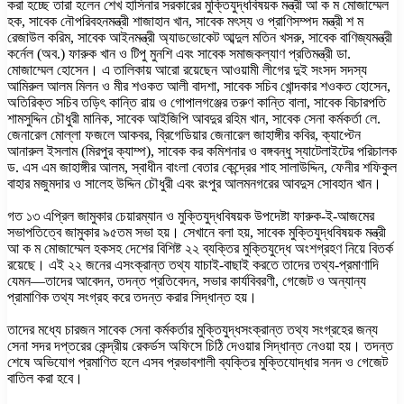
করা হচ্ছে তারা হলেন শেখ হাসিনার সরকারের মুক্তিযুদ্ধবিষয়ক মন্ত্রী আ ক ম মোজাম্মেল
হক, সাবেক নৌপরিবহনমন্ত্রী শাজাহান খান, সাবেক মৎস্য ও প্রাণিসম্পদ মন্ত্রী শ ম
রেজাউল করিম, সাবেক আইনমন্ত্রী অ্যাডভোকেট আব্দুল মতিন খসরু, সাবেক বাণিজ্যমন্ত্রী
কর্নেল (অব.) ফারুক খান ও টিপু মুনশি এবং সাবেক সমাজকল্যাণ প্রতিমন্ত্রী ডা.
মোজাম্মেল হোসেন। এ তালিকায় আরো রয়েছেন আওয়ামী লীগের দুই সংসদ সদস্য
আমিরুল আলম মিলন ও মীর শওকত আলী বাদশা, সাবেক সচিব খোন্দকার শওকত হোসেন,
অতিরিক্ত সচিব তড়িৎ কান্তি রায় ও গোপালগঞ্জের তরুণ কান্তি বালা, সাবেক বিচারপতি
শামসুদ্দিন চৌধুরী মানিক, সাবেক আইজিপি আবদুর রহিম খান, সাবেক সেনা কর্মকর্তা লে.
জেনারেল মোল্লা ফজলে আকবর, ব্রিগেডিয়ার জেনারেল জাহাঙ্গীর কবির, ক্যাপ্টেন
আনারুল ইসলাম (মিরপুর ক্যাম্প), সাবেক কর কমিশনার ও বঙ্গবন্ধু স্যাটেলাইটের পরিচালক
ড. এস এম জাহাঙ্গীর আলম, স্বাধীন বাংলা বেতার কেন্দ্রের শাহ সালাউদ্দিন, ফেনীর শফিকুল
বাহার মজুমদার ও সালেহ উদ্দিন চৌধুরী এবং রংপুর আলমনগরের আবদুস সোবহান খান।
গত ১৩ এপ্রিল জামুকার চেয়ারম্যান ও মুক্তিযুদ্ধবিষয়ক উপদেষ্টা ফারুক-ই-আজমের
সভাপতিত্বে জামুকার ৯৫তম সভা হয়। সেখানে বলা হয়, সাবেক মুক্তিযুদ্ধবিষয়ক মন্ত্রী
আ ক ম মোজাম্মেল হকসহ দেশের বিশিষ্ট ২২ ব্যক্তির মুক্তিযুদ্ধে অংশগ্রহণ নিয়ে বিতর্ক
রয়েছে। এই ২২ জনের এসংক্রান্ত তথ্য যাচাই-বাছাই করতে তাদের তথ্য-প্রমাণাদি
যেমন—তাদের আবেদন, তদন্ত প্রতিবেদন, সভার কার্যবিবরণী, গেজেট ও অন্যান্য
প্রামাণিক তথ্য সংগ্রহ করে তদন্ত করার সিদ্ধান্ত হয়।
তাদের মধ্যে চারজন সাবেক সেনা কর্মকর্তার মুক্তিযুদ্ধসংক্রান্ত তথ্য সংগ্রহের জন্য
সেনা সদর দপ্তরের কেন্দ্রীয় রেকর্ডস অফিসে চিঠি দেওয়ার সিদ্ধান্ত নেওয়া হয়। তদন্ত
শেষে অভিযোগ প্রমাণিত হলে এসব প্রভাবশালী ব্যক্তির মুক্তিযোদ্ধার সনদ ও গেজেট
বাতিল করা হবে।