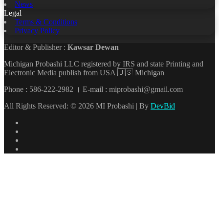
News
Legal
Terms & Conditions
Privacy Policy
Editor & Publisher :
Kawsar Dewan
Michigan Probashi LLC registered by IRS and state Printing and
Electronic Media publish from USA 🇺🇸 Michigan
Phone : 586-222-2982 । E-mail : miprobashi@gmail.com
All Rights Reserved: © 2026 MI Probashi | By
DevBid
Facebook
X
LinkedIn
YouTube
Back
to
top
button