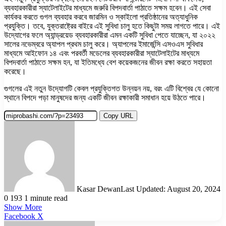
ব্যবহারকারীরা স্যাটেলাইটের মাধ্যমে জরুরি বিপদবার্তা পাঠাতে সক্ষম হবেন। এই সেবা
কার্যকর করতে গুগল ব্যবহার করবে জারমিন ও স্কাইলো প্রতিষ্ঠানের অত্যাধুনিক
প্রযুক্তি। তবে, যুক্তরাষ্ট্রের বাইরে এই সুবিধা চালু হতে কিছুটা সময় লাগতে পারে। এই
উদ্যোগের ফলে অ্যান্ড্রয়েড ব্যবহারকারীরা এমন একটি সুবিধা পেতে যাচ্ছেন, যা ২০২২
সালের নভেম্বরে অ্যাপল প্রথম চালু করে। অ্যাপলের ইমার্জেন্সি এসওএস সুবিধার
মাধ্যমে আইফোন ১৪ এবং পরবর্তী মডেলের ব্যবহারকারীরা স্যাটেলাইটের মাধ্যমে
বিপদবার্তা পাঠাতে সক্ষম হন, যা ইতিমধ্যে বেশ কয়েকজনের জীবন রক্ষা করতে সহায়তা
করেছে।
গুগলের এই নতুন উদ্যোগটি কেবল প্রযুক্তিগত উন্নয়ন নয়, বরং এটি বিশ্বের যে কোনো
স্থানে বিপদে পড়া মানুষদের জন্য একটি জীবন রক্ষাকারী সমাধান হয়ে উঠতে পারে।
Copy URL
Kasar Dewan
Last Updated: August 20, 2024
0
193
1 minute read
Show More
LinkedIn
Pinterest
Reddit
WhatsApp
Telegram
Viber
Share
Facebook
X
via