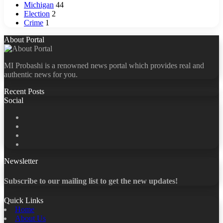
Michigan
44
Election
2
Crime
1
About Portal
MI Probashi is a renowned news portal which provides real and
authentic news for you.
Recent Posts
Social
Facebook
X
LinkedIn
YouTube
Newsletter
Subscribe to our mailing list to get the new updates!
Quick Links
Home
About Us