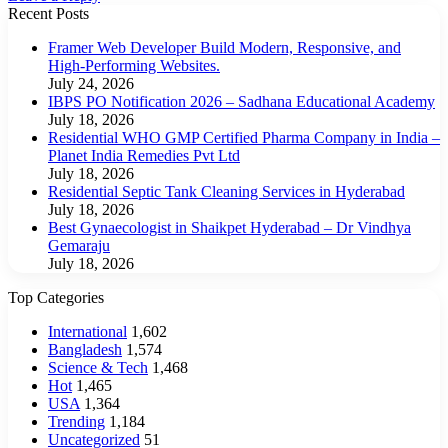
Recent Posts
Framer Web Developer Build Modern, Responsive, and
High-Performing Websites.
July 24, 2026
IBPS PO Notification 2026 – Sadhana Educational Academy
July 18, 2026
Residential WHO GMP Certified Pharma Company in India –
Planet India Remedies Pvt Ltd
July 18, 2026
Residential Septic Tank Cleaning Services in Hyderabad
July 18, 2026
Best Gynaecologist in Shaikpet Hyderabad – Dr Vindhya
Gemaraju
July 18, 2026
Top Categories
International
1,602
Bangladesh
1,574
Science & Tech
1,468
Hot
1,465
USA
1,364
Trending
1,184
Uncategorized
51