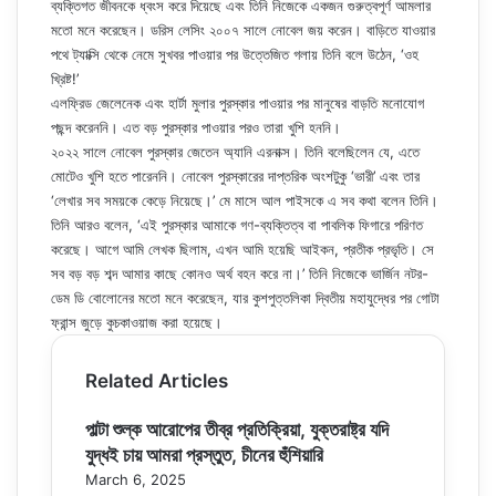
ব্যক্তিগত জীবনকে ধ্বংস করে দিয়েছে এবং তিনি নিজেকে একজন গুরুত্বপূর্ণ আমলার
মতো মনে করেছেন। ডরিস লেসিং ২০০৭ সালে নোবেল জয় করেন। বাড়িতে যাওয়ার
পথে ট্যাক্সি থেকে নেমে সুখবর পাওয়ার পর উত্তেজিত গলায় তিনি বলে উঠেন, ‘ওহ
খ্রিষ্ট!’
এলফ্রিড জেলেনেক এবং হার্টা মুলার পুরস্কার পাওয়ার পর মানুষের বাড়তি মনোযোগ
পছন্দ করেননি। এত বড় পুরস্কার পাওয়ার পরও তারা খুশি হননি।
২০২২ সালে নোবেল পুরস্কার জেতেন অ্যানি এরনাক্স। তিনি বলেছিলেন যে, এতে
মোটেও খুশি হতে পারেননি। নোবেল পুরস্কারের দাপ্তরিক অংশটুকু ‘ভারী’ এবং তার
‘লেখার সব সময়কে কেড়ে নিয়েছে।’ মে মাসে আল পাইসকে এ সব কথা বলেন তিনি।
তিনি আরও বলেন, ‘এই পুরস্কার আমাকে গণ-ব্যক্তিত্ব বা পাবলিক ফিগারে পরিণত
করেছে। আগে আমি লেখক ছিলাম, এখন আমি হয়েছি আইকন, প্রতীক প্রভৃতি। সে
সব বড় বড় শব্দ আমার কাছে কোনও অর্থ বহন করে না।’ তিনি নিজেকে ভার্জিন নটর-
ডেম ডি বোলোনের মতো মনে করেছেন, যার কুশপুত্তলিকা দ্বিতীয় মহাযুদ্ধের পর গোটা
ফ্রান্স জুড়ে কুচকাওয়াজ করা হয়েছে।
Related Articles
পাল্টা শুল্ক আরোপের তীব্র প্রতিক্রিয়া, যুক্তরাষ্ট্র যদি
যুদ্ধই চায় আমরা প্রস্তুত, চীনের হুঁশিয়ারি
March 6, 2025