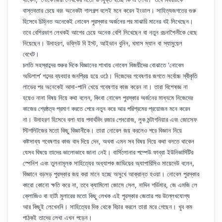
বাস্তবতার চেয়ে বরং অনেকটা গালগল্প বলেই মনে করেন ইংডাল। সাহিত্যজগতের গুরু
হিসেবে চিহ্নিত অনেকেই নোবেল পুরস্কার অর্জনের পর মাঝারি মানের বই লিখেছেন।
তবে বেশিরভাগ লেখকই আগের চেয়ে অনেক বেশি লিখেছেন বা নতুন রচনাশৈলীকে বেছে
নিয়েছেন। উদাহরণ, ডব্লিউ বি ইস্ট, আইভান বুনিন, থমাস ম্যান বা স্যামুয়েল
বেখেট।
চলতি সহস্রাব্দের শুরুর দিকে বিজ্ঞানের শাখায় নোবেল বিজয়ীদের বোঝাতে ‘নোবেল
অভিশাপ’ শব্দের ব্যবহার জনপ্রিয় হয়ে ওঠে। নিজেদের গবেষণার জগতে সর্বোচ্চ স্বীকৃতি
লাভের পর অনেকেই আদা-পানি খেয়ে গবেষণার কাজ করেন না। তারা বিশেষজ্ঞ না
হয়েও নানা বিষয় নিয়ে কথা বলেন, কিংবা নোবেল পুরস্কার অর্জনের মাধ্যমে নিজেদের
কাজের শ্রেষ্ঠত্ব প্রমাণ করতে পেরে নতুন করে আর পরিশ্রমের প্রয়োজন মনে করেন
না। উদাহরণ হিসেবে বলা যায় পদার্থবিদ রজার পেনরোজ, লুক মন্টাগনিয়ার এবং জোসেফ
স্টিগলিটজের মতো কিছু বিজ্ঞানীকে। তারা নোবেল জয় করলেও পরে বিজ্ঞান নিয়ে
কষ্টসাধ্য গবেষণার কাজ বাদ দিয়ে দেন, অথবা এমন সব বিষয় নিয়ে কথা বলতে থাকেন
যেসব বিষয়ে তাদের ভালোভাবে জানা নেই। বার্সিলোনার পম্পেউ ফাব্রা ইউনিভার্সিটির
স্পেনিশ এবং তুলনামূলক সাহিত্যের অধ্যাপক জাভিয়ের অ্যাপারিসিও মায়েদেউ বলেন,
বিজ্ঞানে বড়সড় পুরস্কার জয় করা মানে হচ্ছে অসুখে আক্রান্ত হওয়া। নোবেল পুরস্কার
কারো কোনো ক্ষতি করে না, তবে ক্যামিলো জোসে সেল, নাদিন গর্ডিমার, জে এমজি লে
ক্লোজিও বা হার্টা মুলারের মতো কিছু লেখক এই পুরস্কার জেতার পর উল্লেখযোগ্য
আর কিছুই লেখেননি। সাহিত্যের দিক থেকে বিচার করলে তারা মরে গেছেন। খুব কম
পাঠকই তাদের লেখা এখন পড়েন।