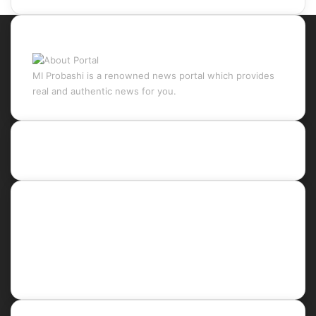
About Portal
MI Probashi is a renowned news portal which provides
real and authentic news for you.
Recent Posts
Social
Facebook
X
LinkedIn
YouTube