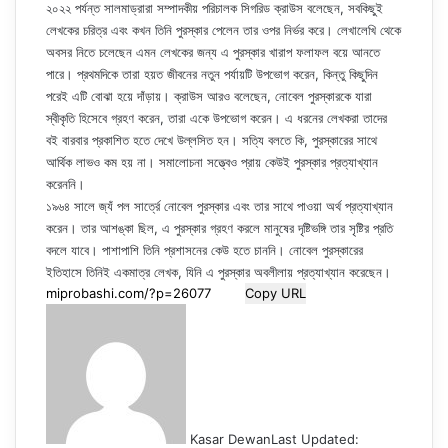
২০২২ পর্যন্ত সালমাড্রারা সম্পাদকীয় পরিচালক সিগরিড ক্রাউস বলেছেন, সবকিছুই
লেখকের চরিত্র এবং কখন তিনি পুরস্কার পেলেন তার ওপর নির্ভর করে। লেখালেখি থেকে
অবসর নিতে চলেছেন এমন লেখকের জন্য এ পুরস্কার খারাপ ফলাফল বয়ে আনতে
পারে। প্রথমদিকে তারা হয়ত জীবনের নতুন পর্যায়টি উপভোগ করেন, কিন্তু কিছুদিন
পরেই এটি বোঝা হয়ে দাঁড়ায়। ক্রাউস আরও বলেছেন, নোবেল পুরস্কারকে যারা
স্বীকৃতি হিসেবে গ্রহণ করেন, তারা একে উপভোগ করেন। এ ধরনের লেখকরা তাদের
বই বারবার প্রকাশিত হতে দেখে উল্লসিত হন। সত্যি বলতে কি, পুরস্কারের সাথে
আর্থিক লাভও কম হয় না। সমালোচনা সত্ত্বেও প্রায় কেউই পুরস্কার প্রত্যাখ্যান
করেননি।
১৯৬৪ সালে জ্যঁ পল সার্ত্রে নোবেল পুরস্কার এবং তার সাথে পাওয়া অর্থ প্রত্যাখ্যান
করেন। তার আশঙ্কা ছিল, এ পুরস্কার গ্রহণ করলে মানুষের দৃষ্টিভঙ্গি তার সৃষ্টির প্রতি
বদলে যাবে। পাশাপাশি তিনি প্রশাসনের কেউ হতে চাননি। নোবেল পুরস্কারের
ইতিহাসে তিনিই একমাত্র লেখক, যিনি এ পুরস্কার অবলীলায় প্রত্যাখ্যান করেছেন।
Copy URL
Kasar Dewan
Last Updated: