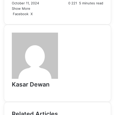
October 11, 2024
0
221
5 minutes read
Show More
LinkedIn
Pinterest
Reddit
WhatsApp
Telegram
Viber
Share
Facebook
X
via
Email
Kasar Dewan
Website
Related Articles