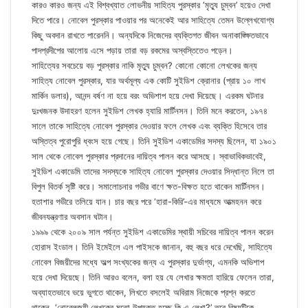
কারও কারও জন্য এই বিশ্বখ্যাত লোভনীয় সাহিত্য পুরস্কার ‘মৃত্যু চুম্বন’ হয়েও দেখা
দিতে পারে। নোবেল পুরস্কার পাওয়ার পর অনেকেই আর সাহিত্যে তেমন উল্লেখযোগ্য
কিছু অবদান রাখতে পারেননি। অন্যদিকে নিজেদের ব্যক্তিগত জীবন অনাকাঙ্ক্ষিতভাবে
পাদপ্রদীপের আলোয় এসে পড়ায় তারা বড় রকমের অস্বস্তিতেও পড়েন।
সাহিত্যের সবচেয়ে বড় পুরস্কার নাকি মৃত্যু চুম্বন? কোনো কোনো লেখকের জন্য
সাহিত্য নোবেল পুরস্কার, যার অর্থমূল্য এক কোটি সুইডিশ ক্রোনার (প্রায় ১০ লাখ
মার্কিন ডলার), আনন্দ বর্ষণ না হয়ে বরং অভিশাপ হয়ে দেখা দিয়েছে। এরকম ঘটনার
দুঃখজনক উদাহরণ হলেন সুইডিশ লেখক হ্যারি মার্টিনসন। তিনি মনে করতেন, ১৯৭৪
সালে তাকে সাহিত্যে নোবেল পুরস্কার দেওয়ার ফলে লেখক এবং ব্যক্তি হিসেবে তার
অস্তিত্ব পুরোপুরি ধ্বংস হয়ে গেছে। তিনি সুইডিশ একাডেমির সদস্য ছিলেন, যা ১৯০১
সাল থেকে নোবেল পুরস্কার প্রদানের দায়িত্ব পালন করে আসছে। স্বাভাবিকভাবেই,
সুইডিশ একাডেমি তাদের সদস্যকে সাহিত্য নোবেল পুরস্কার দেওয়ার সিদ্ধান্ত নিলে তা
বিপুল বিতর্ক সৃষ্টি করে। সমালোচনার গভীর বাণে ক্ষত-বিক্ষত হতে থাকেন মার্টিনসন।
হতাশার গভীরে তলিয়ে যান। চার বছর পরে ‘হারা-কিরি’-এর মাধ্যমে আত্মহনন করে
জীবনযন্ত্রণার অবসান ঘটান।
১৯৯৯ থেকে ২০০৯ সাল পর্যন্ত সুইডিশ একাডেমির স্থায়ী সচিবের দায়িত্ব পালন করেন
হোরাস ইংডাল। তিনি ইমেইলে এল পাইসকে জানান, বহু বছর ধরে দেখেছি, সাহিত্যে
নোবেল বিজয়ীদের মধ্যে অল্প সংখ্যকের জন্য এ পুরস্কার দুর্ভাগ্য, এমনকি অভিশাপ
হয়ে দেখা দিয়েছে। তিনি আরও বলেন, বলা হয় যে লেখার ক্ষমতা হারিয়ে ফেলেন তারা,
অব্যাহতভাবে ভয়ে ভুগতে থাকেন, লিখতে বসলেই অবিরাম নিজেকে প্রশ্ন করতে
থাকেন, ‘নোবেলজয়ী লেখকের মতো উপযুক্ত হচ্ছে কি এ লেখা?’ তবে বিষয়টিকে