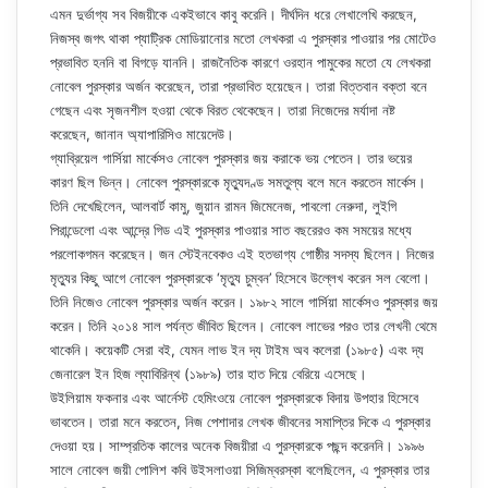
এমন দুর্ভাগ্য সব বিজয়ীকে একইভাবে কাবু করেনি। দীর্ঘদিন ধরে লেখালেখি করছেন,
নিজস্ব জগৎ থাকা প্যাট্রিক মোডিয়ানোর মতো লেখকরা এ পুরস্কার পাওয়ার পর মোটেও
প্রভাবিত হননি বা বিগড়ে যাননি। রাজনৈতিক কারণে ওরহান পামুকের মতো যে লেখকরা
নোবেল পুরস্কার অর্জন করেছেন, তারা প্রভাবিত হয়েছেন। তারা বিত্তবান বক্তা বনে
গেছেন এবং সৃজনশীল হওয়া থেকে বিরত থেকেছেন। তারা নিজেদের মর্যাদা নষ্ট
করেছেন, জানান অ্যাপারিসিও মায়েদেউ।
গ্যাব্রিয়েল গার্সিয়া মার্কেসও নোবেল পুরস্কার জয় করাকে ভয় পেতেন। তার ভয়ের
কারণ ছিল ভিন্ন। নোবেল পুরস্কারকে মৃত্যুদণ্ড সমতুল্য বলে মনে করতেন মার্কেস।
তিনি দেখেছিলেন, আলবার্ট কামু, জুয়ান রামন জিমেনেজ, পাবলো নেরুদা, লুইগি
পিরান্ডেলো এবং আন্দ্রে গিড এই পুরস্কার পাওয়ার সাত বছরেরও কম সময়ের মধ্যে
পরলোকগমন করেছেন। জন স্টেইনবেকও এই হতভাগ্য গোষ্ঠীর সদস্য ছিলেন। নিজের
মৃত্যুর কিছু আগে নোবেল পুরস্কারকে ‘মৃত্যু চুম্বন’ হিসেবে উল্লেখ করেন সল বেলো।
তিনি নিজেও নোবেল পুরস্কার অর্জন করেন। ১৯৮২ সালে গার্সিয়া মার্কেসও পুরস্কার জয়
করেন। তিনি ২০১৪ সাল পর্যন্ত জীবিত ছিলেন। নোবেল লাভের পরও তার লেখনী থেমে
থাকেনি। কয়েকটি সেরা বই, যেমন লাভ ইন দ্য টাইম অব কলেরা (১৯৮৫) এবং দ্য
জেনারেল ইন হিজ ল্যাবিরিন্থ (১৯৮৯) তার হাত দিয়ে বেরিয়ে এসেছে।
উইলিয়াম ফকনার এবং আর্নেস্ট হেমিংওয়ে নোবেল পুরস্কারকে বিদায় উপহার হিসেবে
ভাবতেন। তারা মনে করতেন, নিজ পেশাদার লেখক জীবনের সমাপ্তির দিকে এ পুরস্কার
দেওয়া হয়। সাম্প্রতিক কালের অনেক বিজয়ীরা এ পুরস্কারকে পছন্দ করেননি। ১৯৯৬
সালে নোবেল জয়ী পোলিশ কবি উইসলাওয়া সিজিম্বরস্কা বলেছিলেন, এ পুরস্কার তার