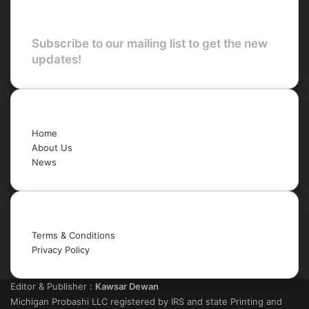
Newsletter
Subscribe to our mailing list to get the new
updates!
Quick Links
Home
About Us
News
Legal
Terms & Conditions
Privacy Policy
Editor & Publisher :
Kawsar Dewan
Michigan Probashi LLC registered by IRS and state Printing and