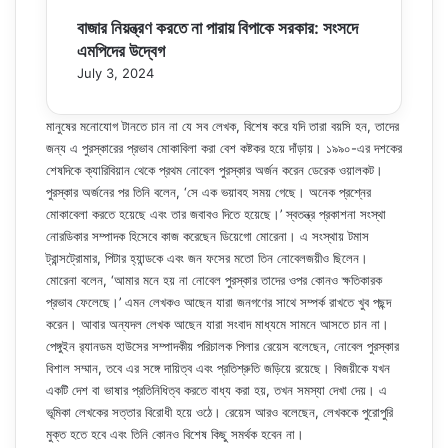
বাজার নিয়ন্ত্রণ করতে না পারায় বিপাকে সরকার: সংসদে
এমপিদের উদ্বেগ
July 3, 2024
মানুষের মনোযোগ টানতে চান না যে সব লেখক, বিশেষ করে যদি তারা বয়সি হন, তাদের
জন্য এ পুরস্কারের প্রভাব মোকাবিলা করা বেশ কষ্টকর হয়ে দাঁড়ায়। ১৯৯০-এর দশকের
শেষদিকে ক্যারিবিয়ান থেকে প্রথম নোবেল পুরস্কার অর্জন করেন ডেরেক ওয়ালকট।
পুরস্কার অর্জনের পর তিনি বলেন, ‘সে এক ভয়াবহ সময় গেছে। অনেক প্রশ্নের
মোকাবেলা করতে হয়েছে এবং তার জবাবও দিতে হয়েছে।’ স্বতন্ত্র প্রকাশনা সংস্থা
নোরডিকার সম্পাদক হিসেবে কাজ করেছেন ডিয়েগো মোরেনা। এ সংস্থায় টমাস
ট্রান্সট্রোমার, পিটার হ্যান্ডকে এবং জন ফসের মতো তিন নোবেলজয়ীও ছিলেন।
মোরেনা বলেন, ‘আমার মনে হয় না নোবেল পুরস্কার তাদের ওপর কোনও ক্ষতিকারক
প্রভাব ফেলেছে।’ এমন লেখকও আছেন যারা জনগণের সাথে সম্পর্ক রাখতে খুব পছন্দ
করেন। আবার অন্যদল লেখক আছেন যারা সংবাদ মাধ্যমে সামনে আসতে চান না।
পেঙ্গুইন র‍্যানডম হাউসের সম্পাদকীয় পরিচালক পিলার রেয়েস বলেছেন, নোবেল পুরস্কার
বিশাল সম্মান, তবে এর সঙ্গে দায়িত্ব এবং প্রতিশ্রুতি জড়িয়ে রয়েছে। বিজয়ীকে যখন
একটি দেশ বা ভাষার প্রতিনিধিত্ব করতে বাধ্য করা হয়, তখন সমস্যা দেখা দেয়। এ
ভূমিকা লেখকের সত্তার বিরোধী হয়ে ওঠে। রেয়েস আরও বলেছেন, লেখককে পুরোপুরি
মুক্ত হতে হবে এবং তিনি কোনও বিশেষ কিছু সমর্থক হবেন না।