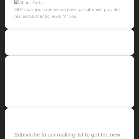
MI Probashi is a renowned news portal which provides
real and authentic news for you.
Recent Posts
Social
Facebook
X
LinkedIn
YouTube
Newsletter
Subscribe to our mailing list to get the new