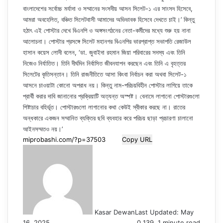
বাংলাদেশের সর্বোচ্চ মর্যাদা ও সম্মানের সংসদীয় আসন সিলেট-১ এর সাংসদ হিসেবে,
আমরা অবহেলিত, বঞ্চিত সিলেটবাসী আমাদের অভিভাবক হিসেবে দেখতে চাই।’ কিন্তু
হঠাৎ এই পোস্টার দেখে বিএনপি ও অঙ্গসংগঠনের নেতা-কর্মীদের মধ্যে শুরু হয় নানা
আলোচনা। পোস্টার প্রসঙ্গে সিলেট মহানগর বিএনপির ভারপ্রাপ্ত সভাপতি রেজাউল
হাসান কয়েস লোদী বলেন, ‘ডা. জুবাইদা রহমান জিয়া পরিবারের সদস্য এবং তিনি
নিজেও নির্যাতিত। তিনি দীর্ঘদিন নির্বাসিত জীবনযাপন করছেন এবং তিনি এ বৃহত্তর
সিলেটের কৃতিসন্তান। তিনি রাজনীতিতে আসা কিংবা নির্বাচন করা অথবা সিলেট-১
আসনে চাওয়াটা কোনো অপরাধ নয়। কিন্তু নাম-পরিচয়বিহীন পোস্টার লাগিয়ে তাকে
প্রার্থী করার দাবি জানানোর প্রক্রিয়াটি অত্যন্ত অস্পষ্ট। বেনামে লাগানো পোস্টারগুলো
শিষ্টাচার বহির্ভূত। পোস্টারগুলো লাগানোর কথা কেউই স্বীকার করছে না। রাতের
অন্ধকারে একজন সম্মানিত ব্যক্তির ছবি ব্যবহার করে পরিচয় ছাড়া প্রচারণা চালানো
আইনসম্মতও নয়।’
Copy URL
Kasar Dewan
Last Updated: May
16, 2025
0
139
1 minute read