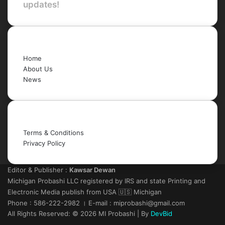
updates!
Quick Links
Home
About Us
News
Legal
Terms & Conditions
Privacy Policy
Editor & Publisher :
Kawsar Dewan
Michigan Probashi LLC registered by IRS and state Printing and
Electronic Media publish from USA 🇺🇸 Michigan
Phone : 586-222-2982 । E-mail : miprobashi@gmail.com
All Rights Reserved: © 2026 MI Probashi | By
DevBid
Facebook