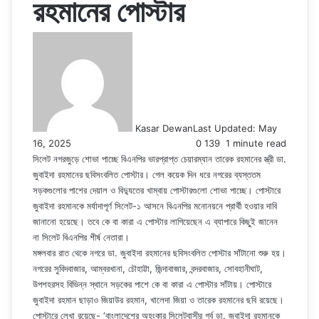
রহমানের পোস্টার
Kasar Dewan
Last Updated: May
16, 2025
0
139
1 minute read
সিলেট নগরজুড়ে শোভা পাচ্ছে বিএনপির ভারপ্রাপ্ত চেয়ারম্যান তারেক রহমানের স্ত্রী ডা.
জুবাইদা রহমানের ছবিসংবলিত পোস্টার। গেল কয়েক দিন ধরে নগরের ব্যস্ততম
সড়কগুলোর পাশের দেয়াল ও বিদ্যুতের খাম্বায় পোস্টারগুলো শোভা পাচ্ছে। পোস্টারে
জুবাইদা রহমানকে মর্যাদাপূর্ণ সিলেট-১ আসনে বিএনপির মনোনয়নে প্রার্থী হওয়ার দাবি
জানানো হয়েছে। তবে কে বা কারা এ পোস্টার লাগিয়েছেন এ ব্যাপারে কিছুই জানেন
না সিলেট বিএনপির শীর্ষ নেতারা।
মঙ্গলবার রাত থেকে নগরে ডা. জুবাইদা রহমানের ছবিসংবলিত পোস্টার সাঁটানো শুরু হয়।
নগরের সুবিদবাজার, আম্বরখানা, চৌহাট্টা, জিন্দাবাজার, বন্দরবাজার, সোবহানীঘাট,
উপশহরসহ বিভিন্ন স্থানে সড়কের পাশে কে বা কারা এ পোস্টার সাঁটায়। পোস্টারে
জুবাইদা রহমান ছাড়াও জিয়াউর রহমান, খালেদা জিয়া ও তারেক রহমানের ছবি রয়েছে।
পোস্টারে লেখা রয়েছে- ‘বাংলাদেশের অহংকার সিলেটবাসীর গর্ব ডা. জুবাইদা রহমানকে