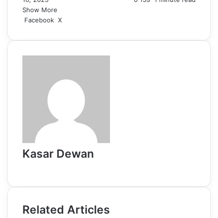
Show More
LinkedIn
Pinterest
Reddit
WhatsApp
Telegram
Viber
Share
Facebook
X
via
Email
Kasar Dewan
Website
Related Articles