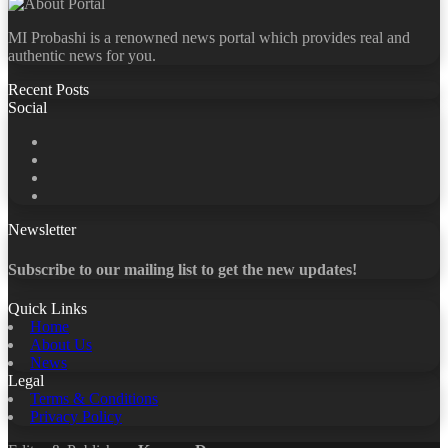
MI Probashi is a renowned news portal which provides real and
authentic news for you.
Recent Posts
Social
Facebook
X
LinkedIn
YouTube
Newsletter
Subscribe to our mailing list to get the new updates!
Quick Links
Home
About Us
News
Legal
Terms & Conditions
Privacy Policy