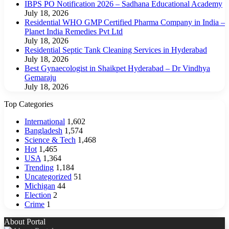
IBPS PO Notification 2026 – Sadhana Educational Academy
July 18, 2026
Residential WHO GMP Certified Pharma Company in India –
Planet India Remedies Pvt Ltd
July 18, 2026
Residential Septic Tank Cleaning Services in Hyderabad
July 18, 2026
Best Gynaecologist in Shaikpet Hyderabad – Dr Vindhya
Gemaraju
July 18, 2026
Top Categories
International
1,602
Bangladesh
1,574
Science & Tech
1,468
Hot
1,465
USA
1,364
Trending
1,184
Uncategorized
51
Michigan
44
Election
2
Crime
1
About Portal