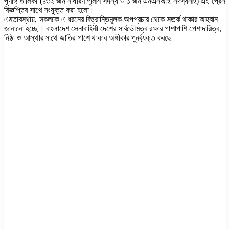
পূর্ণাঙ্গ তালিকা (৪৩২ জন সাধারণ পুলিশ সদস্য ও ১ জন এনএসআই সদস্যসহ) এই প্রেস
বিজ্ঞপ্তির সাথে সংযুক্ত করা হলো।
এমতাবস্থায়, সকলকে এ ধরনের বিভ্রান্তিমূলক অপপ্রচার থেকে সতর্ক থাকার আহবান
জানানো হচ্ছে। বাংলাদেশ সেনাবাহিনী দেশের সার্বভৌমত্ব রক্ষার পাশাপাশি পেশাদারিত্ব,
নিষ্ঠা ও আস্থার সাথে জাতির পাশে থাকার অঙ্গীকার পুনর্ব্যক্ত করছে