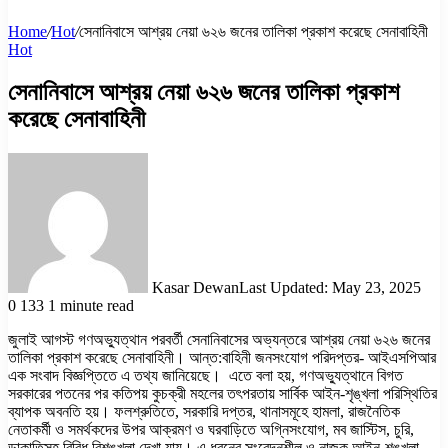
Home
/
Hot
/
সেনানিবাসে আশ্রয় নেয়া ৬২৬ জনের তালিকা প্রকাশ করেছে সেনাবাহিনী
Hot
সেনানিবাসে আশ্রয় নেয়া ৬২৬ জনের তালিকা প্রকাশ
করেছে সেনাবাহিনী
Kasar Dewan
Last Updated: May 23, 2025
0
133
1 minute read
জুলাই আগস্ট গণঅভ্যুত্থান পরবর্তী সেনানিবাসের অভ্যন্তরে আশ্রয় নেয়া ৬২৬ জনের
তালিকা প্রকাশ করেছে সেনাবাহিনী। আন্ত:বাহিনী জনসংযোগ পরিদপ্তর- আইএসপিআর
এক সংবাদ বিজ্ঞপ্তিতে এ তথ্য জানিয়েছে। এতে বলা হয়, গণঅভ্যুত্থানে বিগত
সরকারের পতনের পর কতিপয় কুচক্রী মহলের তৎপরতায় সার্বিক আইন-শৃঙ্খলা পরিস্থিতির
ব্যাপক অবনতি হয়। ফলশ্রুতিতে, সরকারি দপ্তর, থানাসমূহে হামলা, রাজনৈতিক
নেতাকর্মী ও সমর্থকদের উপর আক্রমণ ও ঘরবাড়িতে অগ্নিসংযোগ, মব জাস্টিস, চুরি,
ডাকাতিসহ বিবিধ বিশৃঙ্খলা দেখা যায়। এ ধরনের সংবেদনশীল ও নাজুক আইন-শৃঙ্খলা