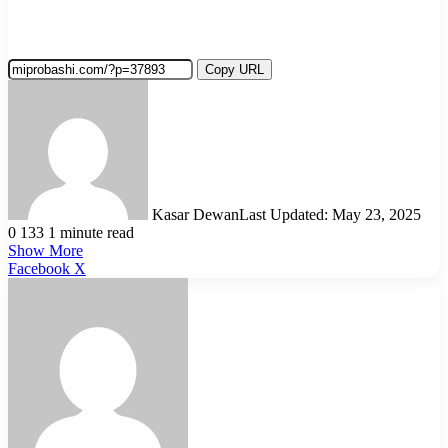
Copy URL
Kasar Dewan
Last Updated: May 23, 2025
0
133
1 minute read
Show More
LinkedIn
Pinterest
Reddit
WhatsApp
Telegram
Viber
Share
Facebook
X
via
Email