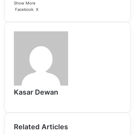
Show More
LinkedIn
Pinterest
Reddit
WhatsApp
Telegram
Viber
Share
Facebook
X
via
Email
Kasar Dewan
Website
Related Articles