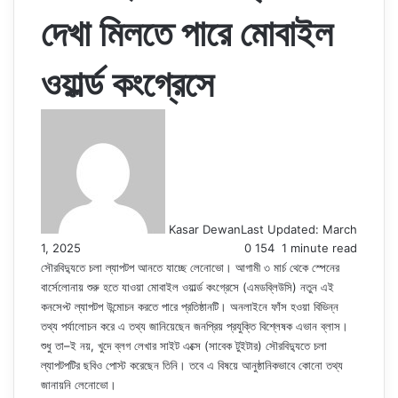
দেখা মিলতে পারে মোবাইল
ওয়ার্ল্ড কংগ্রেসে
Kasar Dewan
Last Updated: March
1, 2025
0
154
1 minute read
সৌরবিদ্যুতে চলা ল্যাপটপ আনতে যাচ্ছে লেনোভো। আগামী ৩ মার্চ থেকে স্পেনের
বার্সেলোনায় শুরু হতে যাওয়া মোবাইল ওয়ার্ল্ড কংগ্রেসে (এমডব্লিউসি) নতুন এই
কনসেপ্ট ল্যাপটপ উন্মোচন করতে পারে প্রতিষ্ঠানটি। অনলাইনে ফাঁস হওয়া বিভিন্ন
তথ্য পর্যালোচন করে এ তথ্য জানিয়েছেন জনপ্রিয় প্রযুক্তি বিশ্লেষক এভান ব্লাস।
শুধু তা–ই নয়, খুদে ব্লগ লেখার সাইট এক্সে (সাবেক টুইটার) সৌরবিদ্যুতে চলা
ল্যাপটপটির ছবিও পোস্ট করেছেন তিনি। তবে এ বিষয়ে আনুষ্ঠানিকভাবে কোনো তথ্য
জানায়নি লেনোভো।