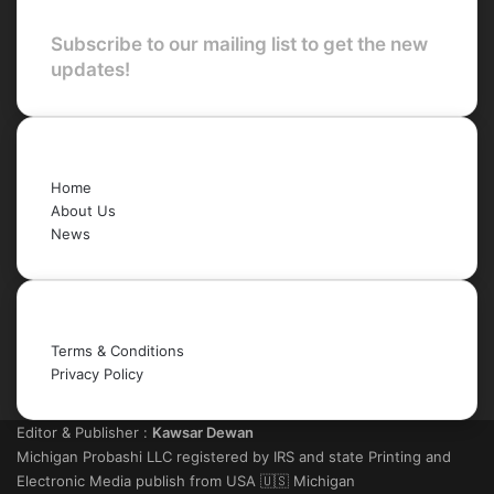
Subscribe to our mailing list to get the new
updates!
Quick Links
Home
About Us
News
Legal
Terms & Conditions
Privacy Policy
Editor & Publisher :
Kawsar Dewan
Michigan Probashi LLC registered by IRS and state Printing and
Electronic Media publish from USA 🇺🇸 Michigan