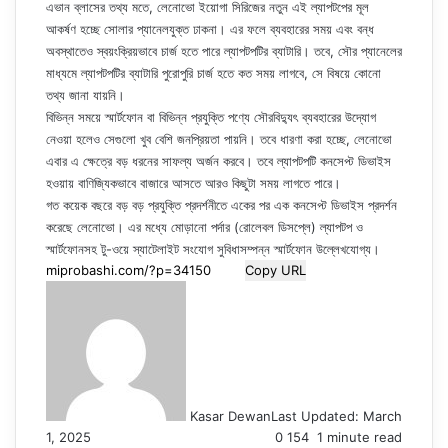
এভান ব্লাসের তথ্য মতে, লেনোভো ইয়োগা সিরিজের নতুন এই ল্যাপটপের মূল
আকর্ষণ হচ্ছে সোলার প্যানেলযুক্ত ঢাকনা। এর ফলে ব্যবহারের সময় এবং বন্ধ
অবস্থাতেও স্বয়ংক্রিয়ভাবে চার্জ হতে পারে ল্যাপটপটির ব্যাটারি। তবে, সৌর প্যানেলের
মাধ্যমে ল্যাপটপটির ব্যাটারি পুরোপুরি চার্জ হতে কত সময় লাগবে, সে বিষয়ে কোনো
তথ্য জানা যায়নি।
বিভিন্ন সময়ে স্মার্টফোন বা বিভিন্ন প্রযুক্তি পণ্যে সৌরবিদ্যুৎ ব্যবহারের উদ্যোগ
নেওয়া হলেও সেগুলো খুব বেশি জনপ্রিয়তা পায়নি। তবে ধারণা করা হচ্ছে, লেনোভো
এবার এ ক্ষেত্রে বড় ধরনের সাফল্য অর্জন করবে। তবে ল্যাপটপটি কনসেপ্ট ডিভাইস
হওয়ায় বাণিজ্যিকভাবে বাজারে আসতে আরও কিছুটা সময় লাগতে পারে।
গত কয়েক বছরে বড় বড় প্রযুক্তি প্রদর্শনীতে একের পর এক কনসেপ্ট ডিভাইস প্রদর্শন
করেছে লেনোভো। এর মধ্যে মোড়ানো পর্দার (রোলেবল ডিসপ্লে) ল্যাপটপ ও
স্মার্টফোনসহ টু-ওয়ে স্যাটেলাইট সংযোগ সুবিধাসম্পন্ন স্মার্টফোন উল্লেখযোগ্য।
Copy URL
Kasar Dewan
Last Updated: March
1, 2025
0
154
1 minute read