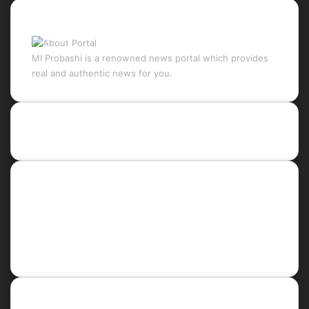
About Portal
MI Probashi is a renowned news portal which provides
real and authentic news for you.
Recent Posts
Social
Facebook
X
LinkedIn
YouTube
Newsletter