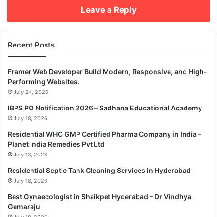
Related Articles
Leave a Reply
Bangladesh can be an ideal place for
Russian tourism lovers
Recent Posts
December 28, 2022
Framer Web Developer Build Modern, Responsive, and High-
বন্দুকের মুখে মুসলিম নাগরিকদের অবৈধভাবে বাংলাদেশে ফেরত
Performing Websites.
পাঠাচ্ছে ভারত, দাবি মানবাধিকার সংগঠনগুলোর
July 24, 2026
June 20, 2025
IBPS PO Notification 2026 – Sadhana Educational Academy
July 18, 2026
Residential WHO GMP Certified Pharma Company in India –
Planet India Remedies Pvt Ltd
Copy URL
July 18, 2026
Residential Septic Tank Cleaning Services in Hyderabad
July 18, 2026
Best Gynaecologist in Shaikpet Hyderabad – Dr Vindhya
Gemaraju