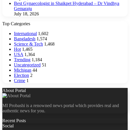
Best Gynaecologist in Shaikpet Hyderabad – Dr Vindhya
Gemaraju
July 18, 2026
Top Categories
International
1,602
Bangladesh
1,574
Science & Tech
1,468
Hot
1,465
USA
1,364
Trending
1,184
Uncategorized
51
Michigan
44
Election
2
Crime
1
About Portal
MI Probashi is a renowned news portal which provides real and
authentic news for you.
Recent Posts
Social