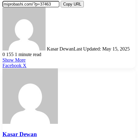
Copy URL
Kasar Dewan
Last Updated: May 15, 2025
0
155
1 minute read
Show More
LinkedIn
Pinterest
Reddit
WhatsApp
Telegram
Viber
Share
Facebook
X
via
Email
Kasar Dewan