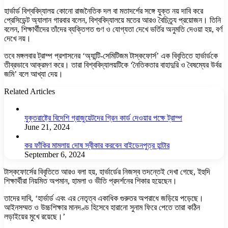
হার্ভার্ড বিশ্ববিদ্যালয় কোনো রাজনৈতিক দল বা মতাদর্শের সঙ্গে যুক্ত নয় দাবি করে
প্রেসিডেন্ট অ্যালান গারবার বলেন, বিশ্ববিদ্যালয়ে মতের আরও বৈচিত্র্য প্রয়োজন। তিনি
বলেন, শিক্ষার্থীদের তাঁদের ব্যক্তিগত গুণ ও যোগ্যতা দেখে ভর্তির অনুমতি দেওয়া হয়, বর্ণ
দেখে নয়।
তবে মঙ্গলবার ট্রাম্প প্রশাসনের ‘অ্যান্টি-সেমিটিজম টাস্কফোর্স’ এক বিবৃতিতে হার্ভার্ডকে
তীব্রভাবে আক্রমণ করে। তারা বিশ্ববিদ্যালয়টিকে ‘নৈতিকতার বাহাদুরি ও বৈষম্যের উর্বর
জমি’ বলে আখ্যা দেয়।
Related Articles
যুক্তরাষ্ট্রে বিদেশি গ্রাজুয়েটদের গ্রিন কার্ড দেওয়ার পক্ষে ট্রাম্প
June 21, 2024
কর ফাঁকির মামলায় দোষ স্বীকার করবেন বাইডেনপুত্র হান্টার
September 6, 2024
টাস্কফোর্সের বিবৃতিতে আরও বলা হয়, হার্ভার্ডের নিজস্ব তদন্তেই দেখা গেছে, ইহুদি
শিক্ষার্থীরা নিয়মিত অপমান, হামলা ও ভীতি প্রদর্শনের শিকার হয়েছেন।
তাদের দাবি, ‘হার্ভার্ড এবং এর নেতৃত্ব একাধিক গুরুতর অপরাধে জড়িয়ে পড়েছে।
আইনসম্মত ও উচ্চশিক্ষার মানদণ্ড হিসেবে হারানো সুনাম ফিরে পেতে তারা কঠিন
লড়াইয়ের মুখে রয়েছে।’