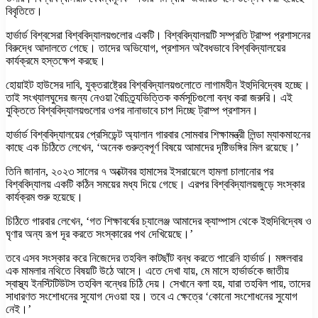
বিবৃতিতে।
হার্ভার্ড বিশ্বসেরা বিশ্ববিদ্যালয়গুলোর একটি। বিশ্ববিদ্যালয়টি সম্প্রতি ট্রাম্প প্রশাসনের
বিরুদ্ধে আদালতে গেছে। তাদের অভিযোগ, প্রশাসন অবৈধভাবে বিশ্ববিদ্যালয়ের
কার্যক্রমে হস্তক্ষেপ করছে।
হোয়াইট হাউসের দাবি, যুক্তরাষ্ট্রের বিশ্ববিদ্যালয়গুলোতে লাগামহীন ইহুদিবিদ্বেষ হচ্ছে।
তাই সংখ্যালঘুদের জন্য নেওয়া বৈচিত্র্যভিত্তিক কর্মসূচিগুলো বন্ধ করা জরুরি। এই
যুক্তিতে বিশ্ববিদ্যালয়গুলোর ওপর নানাভাবে চাপ দিচ্ছে ট্রাম্প প্রশাসন।
হার্ভার্ড বিশ্ববিদ্যালয়ের প্রেসিডেন্ট অ্যালান গারবার সোমবার শিক্ষামন্ত্রী লিন্ডা ম্যাকমাহনের
কাছে এক চিঠিতে লেখেন, ‘অনেক গুরুত্বপূর্ণ বিষয়ে আমাদের দৃষ্টিভঙ্গির মিল রয়েছে।’
তিনি জানান, ২০২৩ সালের ৭ অক্টোবর হামাসের ইসরায়েলে হামলা চালানোর পর
বিশ্ববিদ্যালয় একটি কঠিন সময়ের মধ্য দিয়ে গেছে। এরপর বিশ্ববিদ্যালয়জুড়ে সংস্কার
কার্যক্রম শুরু হয়েছে।
চিঠিতে গারবার লেখেন, ‘গত শিক্ষাবর্ষের চ্যালেঞ্জ আমাদের ক্যাম্পাস থেকে ইহুদিবিদ্বেষ ও
ঘৃণার অন্য রূপ দূর করতে সংস্কারের পথ দেখিয়েছে।’
তবে এসব সংস্কার করে নিজেদের তহবিল কাটছাঁট বন্ধ করতে পারেনি হার্ভার্ড। মঙ্গলবার
এক মামলার নথিতে বিষয়টি উঠে আসে। এতে দেখা যায়, মে মাসে হার্ভার্ডকে জাতীয়
স্বাস্থ্য ইনস্টিটিউটস তহবিল বন্ধের চিঠি দেয়। সেখানে বলা হয়, যারা তহবিল পায়, তাদের
সাধারণত সংশোধনের সুযোগ দেওয়া হয়। তবে এ ক্ষেত্রে ‘কোনো সংশোধনের সুযোগ
নেই।’