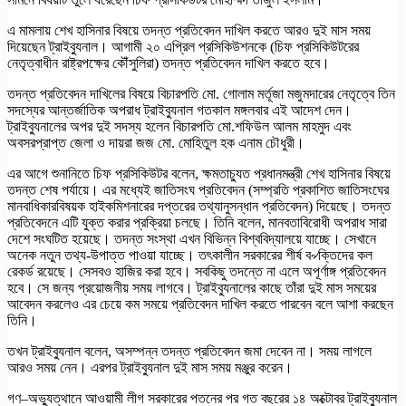
এ মামলায় শেখ হাসিনার বিষয়ে তদন্ত প্রতিবেদন দাখিল করতে আরও দুই মাস সময়
দিয়েছেন ট্রাইব্যুনাল। আগামী ২০ এপ্রিল প্রসিকিউশনকে (চিফ প্রসিকিউটরের
নেতৃত্বাধীন রাষ্ট্রপক্ষের কৌঁসুলিরা) তদন্ত প্রতিবেদন দাখিল করতে হবে।
তদন্ত প্রতিবেদন দাখিলের বিষয়ে বিচারপতি মো. গোলাম মর্তূজা মজুমদারের নেতৃত্বে তিন
সদস্যের আন্তর্জাতিক অপরাধ ট্রাইব্যুনাল গতকাল মঙ্গলবার এই আদেশ দেন।
ট্রাইব্যুনালের অপর দুই সদস্য হলেন বিচারপতি মো.শফিউল আলম মাহমুদ এবং
অবসরপ্রাপ্ত জেলা ও দায়রা জজ মো. মোহিতুল হক এনাম চৌধুরী।
এর আগে শুনানিতে চিফ প্রসিকিউটর বলেন, ক্ষমতাচ্যুত প্রধানমন্ত্রী শেখ হাসিনার বিষয়ে
তদন্ত শেষ পর্যায়ে। এর মধ্যেই জাতিসংঘ প্রতিবেদন (সম্প্রতি প্রকাশিত জাতিসংঘের
মানবাধিকারবিষয়ক হাইকমিশনারের দপ্তরের তথ্যানুসন্ধান প্রতিবেদন) দিয়েছে। তদন্ত
প্রতিবেদনে এটি যুক্ত করার প্রক্রিয়া চলছে। তিনি বলেন, মানবতাবিরোধী অপরাধ সারা
দেশে সংঘটিত হয়েছে। তদন্ত সংস্থা এখন বিভিন্ন বিশ্ববিদ্যালয়ে যাচ্ছে। সেখানে
অনেক নতুন তথ্য-উপাত্ত পাওয়া যাচ্ছে। তৎকালীন সরকারের শীর্ষ ব৵ক্তিদের কল
রেকর্ড রয়েছে। সেসবও হাজির করা হবে। সবকিছু তদন্তে না এলে অপূর্ণাঙ্গ প্রতিবেদন
হবে। সে জন্য প্রয়োজনীয় সময় লাগবে। ট্রাইব্যুনালের কাছে তাঁরা দুই মাস সময়ের
আবেদন করলেও এর চেয়ে কম সময়ে প্রতিবেদন দাখিল করতে পারবেন বলে আশা করছেন
তিনি।
তখন ট্রাইব্যুনাল বলেন, অসম্পন্ন তদন্ত প্রতিবেদন জমা দেবেন না। সময় লাগলে
আরও সময় নেন। এরপর ট্রাইব্যুনাল দুই মাস সময় মঞ্জুর করেন।
গণ–অভ্যুত্থানে আওয়ামী লীগ সরকারের পতনের পর গত বছরের ১৪ অক্টোবর ট্রাইব্যুনাল