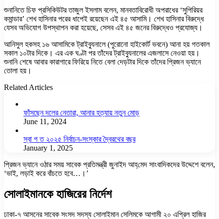
শুনানিতে চিফ প্রসিকিউটর তাজুল ইসলাম বলেন, মানবতাবিরোধী অপরাধের ‘সুপিরিয়র
কমান্ডার’ শেখ হাসিনার পরের ধাপেই রয়েছেন এই ৪৫ আসামি। শেখ হাসিনার বিরুদ্ধে
যেসব অভিযোগ উপস্থাপন করা হয়েছে, সেসব এই ৪৫ জনের বিরুদ্ধেও প্রযোজ্য।
আনিসুল হকসহ ১৬ আসামিকে ট্রাইব্যুনালে (পুরোনো হাইকোর্ট ভবনে) আনা হয় গতকাল
সকাল ১০টার দিকে। এর এক ঘণ্টা পর তাঁদের ট্রাইব্যুনালের এজলাসে নেওয়া হয়।
শুনানি শেষে আবার কারাগারে ফিরিয়ে নিতে বেলা দেড়টার দিকে তাঁদের প্রিজন ভ্যানে
তোলা হয়।
Related Articles
ফাঁসছেন দলের নেতারা, আনার হত্যায় নতুন মোড়
June 11, 2024
স্বা গ ত ২০২৫ নির্বাচন-সংস্কার দ্বৈরথের বছর
January 1, 2025
প্রিজন ভ্যানে ওঠার সময় সাবেক প্রতিমন্ত্রী জুনাইদ আহ্‌মেদ সাংবাদিকদের উদ্দেশে বলেন,
‘ভাই, লড়াই করে বাঁচতে হবে…।’
সোলাইমানকে হাজিরের নির্দেশ
ঢাকা-৭ আসনের সাবেক সংসদ সদস্য সোলাইমান সেলিমকে আগামী ২০ এপ্রিল হাজির