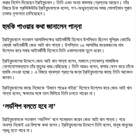
করার নির্দেশ দিয়েছেন ট্রাইব্যুনাল। তিনি এখন অন্য মামলায় গ্রেপ্তার আছেন। তাঁর
বিষয়ে চিফ প্রসিকিউটর ট্রাইব্যুনালকে বলেন, গণ–অভ্যুত্থানের সময় সোলাইমান পুরান
ঢাকায় নৃশংসতা চালিয়েছেন।
হুমকি পাওয়ার কথা জানালেন পান্না
ট্রাইব্যুনালে গতকাল আসামিপক্ষের আইনজীবী হিসেবে উপস্থিত ছিলেন সুপ্রিম কোর্টের
জ্যেষ্ঠ আইনজীবী জেড আই খান পান্না। উপস্থিত ১৬ আসামির কয়েকজনের নাম
উল্লেখ করে সবার আইনজীবী হিসেবে তিনি ওকালতনামা তুলে ধরেন।
ট্রাইব্যুনালের উদ্দেশে জেড আই খান পান্না বলেন, সকালে (গতকাল) সামাজিক
যোগাযোগমাধ্যমে তাঁর মৃত্যুর খবর বেরিয়েছে। তিনি আরও বলেন, বাসায় ফোন করে তাঁকে
হুমকি দেওয়া হচ্ছে। এ বিষয়ে ব্যবস্থা গ্রহণের জন্য ট্রাইব্যুনালের কাছে তিনি আবেদন
জানান।
ট্রাইব্যুনালের কাছে নিজেকে ‘উজান গাঙের নাইয়া’ হিসেবে উল্লেখ করে জেড আই খান
পান্না বলেন, ক্ষমতার সঙ্গে তাল মিলিয়ে তিনি চলতে পারেন না।
‘লর্ডশিপ বলতে হবে না’
ট্রাইব্যুনালকে গতকাল ‘লর্ডশিপ’ বলে সম্বোধন করেন জেড আই খান পান্না। পরে
অবশ্য নিজেই এর বিপক্ষে কথা বলেন। ট্রাইব্যুনালের উদ্দেশে তিনি বলেন, মানুষ মানুষের
প্রভু হতে পারে না।