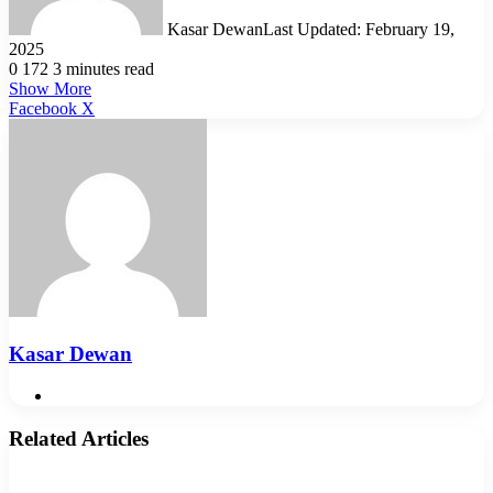
Kasar Dewan
Last Updated: February 19,
2025
0
172
3 minutes read
Show More
LinkedIn
Pinterest
Reddit
WhatsApp
Telegram
Viber
Share
Facebook
X
via
Email
Kasar Dewan
Website
Related Articles