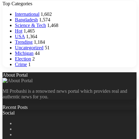
Top Categories
International
1,602
Bangladesh
1,574
Science & Tech
1,468
Hot
1,465
USA
1,364
Trending
1,184
Uncategorized
51
Michigan
44
Election
2
Crime
1
About Portal
MI Probashi is a renowned news portal which provides real and
authentic news for you.
Recent Posts
Social
Facebook
X
LinkedIn