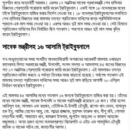
পুনর্গঠন করে অন্তর্বর্তী সরকার। এরপর ১৭ অক্টোবর সাবেক প্রধানমন্ত্রী শেখ হাসিনার
বিরুদ্ধে গ্রেপ্তারি পরোয়ানা জারি করেন ট্রাইব্যুনাল। একই সঙ্গে ১৮ নভেম্বরের মধ্যে
তাঁকে ট্রাইব্যুনালে হাজির করার নির্দেশ দেওয়া হয়। ১৮ নভেম্বর ট্রাইব্যুনালের শুনানিতে
শেখ হাসিনার বিরুদ্ধে করা মামলায় তদন্ত প্রতিবেদন দাখিলের জন্য প্রসিকিউশনকে
প্রথমে এক মাস সময় দেওয়া হয়। এরপর আরও দুই মাস সময় দেওয়া হয়। সেই হিসাবে
প্রতিবেদন দাখিলের দিন নির্ধারিত ছিল গতকাল। সবশেষে আরও দুই মাস সময় বৃদ্ধি
করেন ট্রাইব্যুনাল।
সাবেক মন্ত্রীসহ ১৬ আসামি ট্রাইব্যুনালে
গণ-অভ্যুত্থানের সময় সংঘটিত মানবতাবিরোধী অপরাধের আরেকটি মামলায় ওবায়দুল
কাদেরসহ বিগত সরকারের মন্ত্রী, উপদেষ্টা, সংসদ সদস্য ও আমলাসহ ৪৫ জনের বিরুদ্ধে
গত ১৭ অক্টোবর গ্রেপ্তারি পরোয়ানা জারি করেন ট্রাইব্যুনাল। এই মামলারও তদন্ত
প্রতিবেদন দাখিল করতে এ পর্যন্ত তিনবার সময় বাড়ানো হয়েছে। সর্বশেষ গতকাল এই
মামলার তদন্ত প্রতিবেদন দাখিলের সময় আরও দুই মাস বাড়িয়ে আগামী ২০ এপ্রিল
নির্ধারণ করেছেন ট্রাইব্যুনাল।
এই মামলার ৪৫ আসামির মধ্যে গতকাল ১৬ জনকে ট্রাইব্যুনালে হাজির করা হয়। তাঁদের
মধ্যে সাবেক মন্ত্রী, সাবেক উপদেষ্টা ও সাবেক প্রতিমন্ত্রী রয়েছেন ১৪ জন। তাঁরা হলেন
আনিসুল হক, সালমান এফ রহমান, তৌফিক-ই-ইলাহী চৌধুরী, রাশেদ খান মেনন, হাসানুল
হক ইনু, আমির হোসেন আমু, মো. আব্দুর রাজ্জাক, মুহাম্মদ ফারুক খান, দীপু মনি, গোলাম
দস্তগীর গাজী, শাজাহান খান, কামরুল ইসলাম, জুনাইদ আহ্‌মেদ ও কামাল আহমেদ
মজুমদার। অন্য দুজন হলেন অবসরপ্রাপ্ত বিচারপতি এ এইচ এম শামসুদ্দিন চৌধুরী
মানিক ও সাবেক সচিব মো. জাহাংগীর আলম।