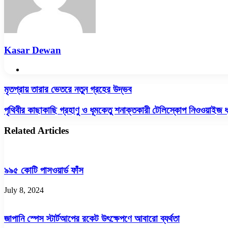
Kasar Dewan
Website
মৃতপ্রায়
মৃতপ্রায় তারার ভেতরে নতুন গ্রহের উদ্ভব
তারার
ভেতরে
পৃথিবীর
পৃথিবীর কাছাকাছি গ্রহাণু ও ধূমকেতু শনাক্তকারী টেলিস্কোপ নিওওয়াইজ 
নতুন
কাছাকাছি
গ্রহের
গ্রহাণু
Related Articles
উদ্ভব
ও
ধূমকেতু
শনাক্তকারী
টেলিস্কোপ
৯৯৫ কোটি পাসওয়ার্ড ফাঁস
নিওওয়াইজ
ধ্বংসের
July 8, 2024
পথে
জাপানি স্পেস স্টার্টআপের রকেট উৎক্ষেপণে আবারো ব্যর্থতা