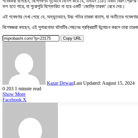
গবেষকরা বলেছেন, বিশ্লেষণটি দৃঢ়ভাবে নির্দেশ করে যে, এসএন ১১৮১ একটি বিরল শ্রেণির স
ফল হতে পারে, যা পুরোপুরি বিস্ফোরিত না হয়ে একটি ‘জোম্বি তারকা’ রেখে দেয়।
এই গবেষণায় দেখা গেছে যে, অদ্ভুতভাবে, উচ্চ গতির তারকা বাতাস, যা অতীতের গবেষণায
বিশেষজ্ঞরা বলছেন, এই সুপারনোভা ঘটনাটির পেছনের প্রক্রিয়াটি উন্মোচন করলে তারা তার
Copy URL
Kasar Dewan
Last Updated: August 15, 2024
0
203
1 minute read
Show More
LinkedIn
Pinterest
Reddit
WhatsApp
Telegram
Viber
Share
Facebook
X
via
Email