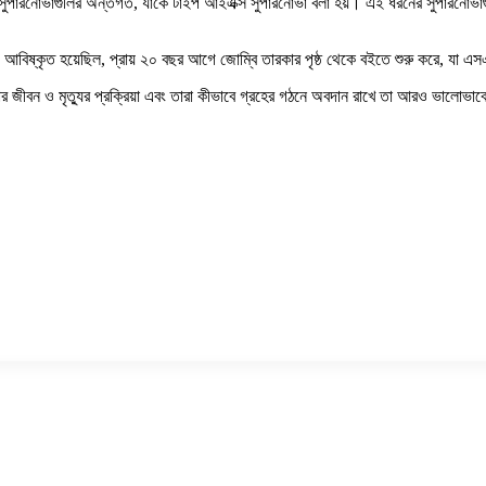
ুপারনোভাগুলির অন্তর্গত, যাকে টাইপ আইএক্স সুপারনোভা বলা হয়। এই ধরনের সুপারনোভাগুলির
় আবিষ্কৃত হয়েছিল, প্রায় ২০ বছর আগে জোম্বি তারকার পৃষ্ঠ থেকে বইতে শুরু করে, যা
কার জীবন ও মৃত্যুর প্রক্রিয়া এবং তারা কীভাবে গ্রহের গঠনে অবদান রাখে তা আরও ভালোভা