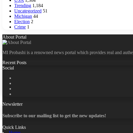
USA
1,364
Trending
1,184
Uncategorized
51
Michigan
44
Election
2
Crime
1
About Portal
MI Probashi is a renowned news portal which provides real and authe
Recent Posts
Social
Facebook
X
LinkedIn
YouTube
Newsletter
Subscribe to our mailing list to get the new updates!
Quick Links
Home