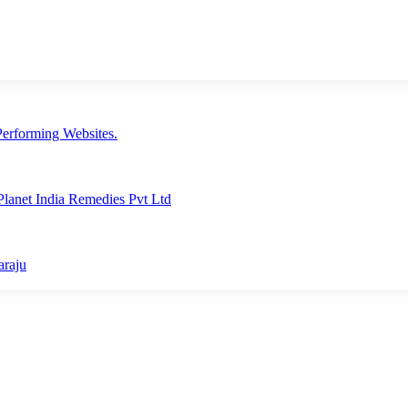
erforming Websites.
lanet India Remedies Pvt Ltd
araju