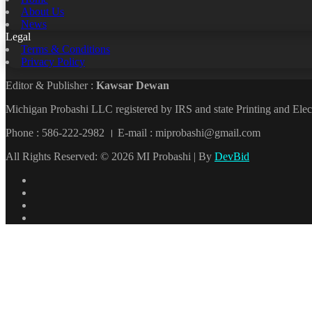
About Us
News
Legal
Terms & Conditions
Privacy Policy
Editor & Publisher :
Kawsar Dewan
Michigan Probashi LLC registered by IRS and state Printing and El
Phone : 586-222-2982 । E-mail : miprobashi@gmail.com
All Rights Reserved: © 2026 MI Probashi | By
DevBid
Facebook
X
LinkedIn
YouTube
Back
to
top
button