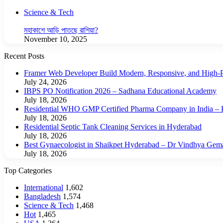
Close
Science & Tech
মহাকাশে আড়ি পাতছে রাশিয়া?
November 10, 2025
Recent Posts
Framer Web Developer Build Modern, Responsive, and High-P
July 24, 2026
IBPS PO Notification 2026 – Sadhana Educational Academy
July 18, 2026
Residential WHO GMP Certified Pharma Company in India – P
July 18, 2026
Residential Septic Tank Cleaning Services in Hyderabad
July 18, 2026
Best Gynaecologist in Shaikpet Hyderabad – Dr Vindhya Gem
July 18, 2026
Top Categories
International
1,602
Bangladesh
1,574
Science & Tech
1,468
Hot
1,465