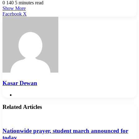
0
140
5 minutes read
Show More
LinkedIn
Pinterest
Reddit
WhatsApp
Telegram
Viber
Share
Facebook
X
via
Email
Kasar Dewan
Website
Related Articles
Nationwide prayer, student march announced for
today