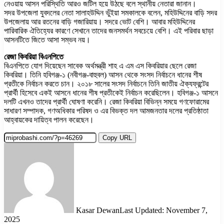
নেওয়ায় আসন পরিস্থিতি আরও জটিল হয়ে উঠছে বলে স্থানীয় নেতারা জানান।
সদর উপজেলা যুবদলের নেতা সালাহউদ্দিন ভুঁইয়া সমকালকে বলেন, মহিউদ্দিনের বাড়ি সদর
উপজেলায় আর রতনের বাড়ি গজারিয়ায়। সদরে ভোট বেশি। আবার মহিউদ্দিনের
পারিবারিক ঐতিহ্যের কারণে সেখানে তাদের জনসমর্থন সবচেয়ে বেশি। এই পরিবার ছাড়া
আসনটিতে জিতে আসা সম্ভব নয়।
রেজা কিবরিয়া বিএনপিতে
বিএনপিতে যোগ দিয়েছেন সাবেক অর্থমন্ত্রী শাহ এ এম এস কিবরিয়ার ছেলে রেজা
কিবরিয়া। তিনি হবিগঞ্জ-১ (নবীগঞ্জ-বাহুবল) আসন থেকে সংসদ নির্বাচনে ধানের শীষ
প্রতীকে নির্বাচন করতে চান। ২০১৮ সালের সংসদ নির্বাচনে তিনি জাতীয় ঐক্যফ্রন্টের
প্রার্থী হিসেবে একই আসনে ধানের শীষ প্রতীকেই নির্বাচন করেছিলেন। হবিগঞ্জ-১ আসনে
দলটি এখনও তাদের প্রার্থী ঘোষণা করেনি। রেজা কিবরিয়া বিভিন্ন সময়ে গণফোরামের
সাধারণ সম্পাদক, গণঅধিকার পরিষদ ও এর বিভক্ত দল আমজনতার দলের প্রতিষ্ঠাতা
আহ্বায়কের দায়িত্ব পালন করেছেন।
Copy URL
Kasar Dewan
Last Updated: November 7,
2025