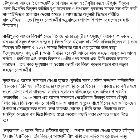
চট্টগ্রাম-৪ আসনে ‘হেভিওয়েট’ নেতা লায়ন আসলাম চৌধুরীর বদলে চট্টগ্রাম উত্তর
জেলা বিএনপির বিলুপ্ত কমিটির যুগ্ম আহ্বায়ক ও উপজেলা যুবদলের সাবেক সভাপাতি কাজী
সালাহউদ্দিনকে মনোনয়ন দেওয়া হয়েছে। আসলামের অনুসারী হিসেবে পরিচিত
সালাহউদ্দিন। এতে বিক্ষুব্ধ নেতাকর্মীরা আন্দোলনের পাশাপাশি গণপদত্যাগের ঘোষণাও
দিয়েছেন।
গাজীপুর-৩ আসনে বিএনপি বেছে নিয়েছে দলের কেন্দ্রীয় সহস্বাস্থ্যবিষয়ক সম্পাদক ডা.
এস এম রফিকুল ইসলাম বাচ্চুকে। বিগত দিনে এই এলাকায় তিনি সক্রিয় ছিলেন না। তাঁর
বিরুদ্ধে দুটি মামলা ও ২০২৪ সালের নির্বাচনের আগে গ্রেপ্তারের ঘটনা ছাড়া
উল্লেখযোগ্য কিছু নেই। অথচ দীর্ঘদিন ধরে এই আসনে কাজ করছেন আক্তারুল আলম
মাস্টার। জনপ্রিয় এই নেতার বিরুদ্ধে ৩০টির ওপর মামলা এবং তিনি চারবার কারাবরণ
করেছেন। তার পরও মূল্যায়ান না হওয়ায় ভোটে এর বিরূপ প্রভাব পড়বে বলে শঙ্কা
করছেন নেতাকর্মীরা।
সুনামগঞ্জ-৫ আসনে মনোনয়ন দেওয়া হয়েছে কেন্দ্রীয় সহসাংগঠনিক সম্পাদক কলিমউদ্দিন
মিলনকে। তিনি ওয়ান-ইলেভেনের সংস্কারপন্থি নেতা ছিলেন। এলাকায় নেতাকর্মীর সঙ্গে
ভালো যোগাযোগ না থাকলেও তদবিরে মনোনয়ন বাগিয়েছেন বলে অভিযোগ স্থানীয়
নেতাকর্মীর। ২০১৮ সালে এই আসনে মনোনয়ন পেয়েছিলেন মিজানুর রহমান চৌধুরী।
বিগত দিনে তিনি এলাকায় নেতাকর্মী ছাড়াও সাধারণ মানুষের পাশে ছিলেন বলে জানিয়েছেন
উপজেলা স্বেচ্ছাসেবক দলের নেতা আকরাম হোসেন। তিনি বলেন, মিজানের মতো
জনপ্রিয় নেতাকে বাদ দিয়ে মিলনের মতো নেতাকে বাছাই করার খেসারত দলকে দিতে
হবে।
নেত্রকোনা-৩ আসন নিয়েও জটিলতা বাড়ছে। সেখানে মনোনয়ন দেওয়া হয়েছে রফিকুল
ইসলাম হিলালীকে। তাঁর বিরুদ্ধে আওয়ামী লীগ ঘনিষ্ঠতার অভিযোগ তুলেছেন অন্য