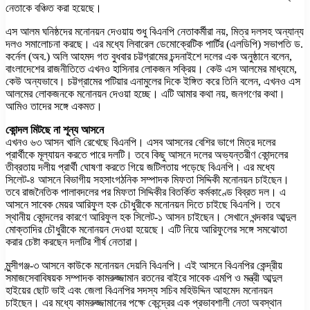
নেতাকে বঞ্চিত করা হয়েছে।
এস আলম ঘনিষ্ঠদের মনোনয়ন দেওয়ায় শুধু বিএনপি নেতাকর্মীরা নয়, মিত্র দলসহ অন্যান্য
দলও সমালোচনা করছে। এর মধ্যে লিবারেল ডেমোক্রেটিক পার্টির (এলডিপি) সভাপতি ড.
কর্নেল (অব.) অলি আহমদ গত বুধবার চট্টগ্রামের চন্দনাইশে দলের এক অনুষ্ঠানে বলেন,
বাংলাদেশের রাজনীতিতে এখনও হাসিনার লোকজন সক্রিয়। কেউ এস আলমের মাধ্যমে,
কেউ অন্যভাবে। চট্টগ্রামের পটিয়ার এনামুলের দিকে ইঙ্গিত করে তিনি বলেন, এখনও এস
আলমের লোকজনকে মনোনয়ন দেওয়া হচ্ছে। এটি আমার কথা নয়, জনগণের কথা।
আমিও তাদের সঙ্গে একমত।
কোন্দল মিটছে না শূন্য আসনে
এখনও ৬৩ আসন খালি রেখেছে বিএনপি। এসব আসনের বেশির ভাগে মিত্র দলের
প্রার্থীকে মূল্যায়ন করতে পারে দলটি। তবে কিছু আসনে দলের অভ্যন্তরীণ কোন্দলের
তীব্রতায় দলীয় প্রার্থী ঘোষণা করতে গিয়ে জটিলতায় পড়েছে বিএনপি। এর মধ্যে
সিলেট-৪ আসনে বিভাগীয় সহসাংগঠনিক সম্পাদক মিফতা সিদ্দিকী মনোনয়ন চাইছেন।
তবে রাজনৈতিক পালাবদলের পর মিফতা সিদ্দিকীর বিতর্কিত কর্মকাণ্ডে বিব্রত দল। এ
আসনে সাবেক মেয়র আরিফুল হক চৌধুরীকে মনোনয়ন দিতে চাইছে বিএনপি। তবে
স্থানীয় কোন্দলের কারণে আরিফুল হক সিলেট-১ আসন চাইছেন। সেখানে খন্দকার আব্দুল
মোক্তাদির চৌধুরীকে মনোনয়ন দেওয়া হয়েছে। এটি নিয়ে আরিফুলের সঙ্গে সমঝোতা
করার চেষ্টা করছেন দলটির শীর্ষ নেতারা।
মুন্সীগঞ্জ-৩ আসনে কাউকে মনোনয়ন দেয়নি বিএনপি। এই আসনে বিএনপির কেন্দ্রীয়
সমাজসেবাবিষয়ক সম্পাদক কামরুজ্জামান রতনের বাইরে সাবেক এমপি ও মন্ত্রী আব্দুল
হাইয়ের ছোট ভাই এবং জেলা বিএনপির সদস্য সচিব মহিউদ্দিন আহমেদ মনোনয়ন
চাইছেন। এর মধ্যে কামরুজ্জামানের পক্ষে কেন্দ্রের এক প্রভাবশালী নেতা অবস্থান