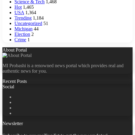
Science & Tech
1,468
Hot
1,465
USA
1,364
Trending
1,184
Uncategorized
51
Michigan
44
Election
2
Crime
1
About Portal
MI Probashi is a renowned news portal which provides real and
authentic news for you.
Recent Posts
Social
Facebook
X
LinkedIn
YouTube
Newsletter