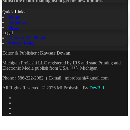
Subscribe to our mailing list to get the new updates!
Quick Links
Home
About Us
News
Legal
Terms & Conditions
Privacy Policy
Editor & Publisher :
Kawsar Dewan
Michigan Probashi LLC registered by IRS and state Printing and
Electronic Media publish from USA 🇺🇸 Michigan
Phone : 586-222-2982 । E-mail : miprobashi@gmail.com
All Rights Reserved: © 2026 MI Probashi | By
DevBid
Facebook
X
LinkedIn
YouTube
Back
to