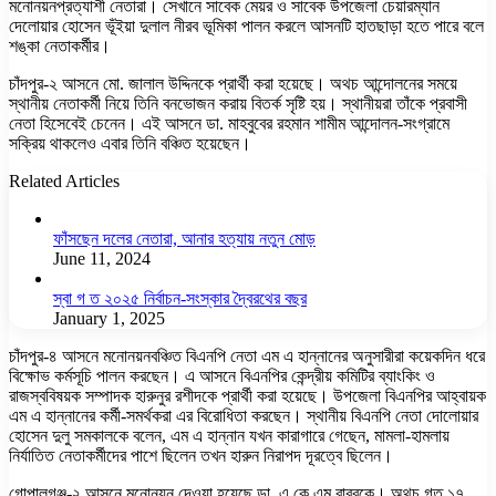
মনোনয়নপ্রত্যাশী নেতারা। সেখানে সাবেক মেয়র ও সাবেক উপজেলা চেয়ারম্যান
দেলোয়ার হোসেন ভূঁইয়া দুলাল নীরব ভূমিকা পালন করলে আসনটি হাতছাড়া হতে পারে বলে
শঙ্কা নেতাকর্মীর।
চাঁদপুর-২ আসনে মো. জালাল উদ্দিনকে প্রার্থী করা হয়েছে। অথচ আন্দোলনের সময়ে
স্থানীয় নেতাকর্মী নিয়ে তিনি বনভোজন করায় বিতর্ক সৃষ্টি হয়। স্থানীয়রা তাঁকে প্রবাসী
নেতা হিসেবেই চেনেন। এই আসনে ডা. মাহবুবের রহমান শামীম আন্দোলন-সংগ্রামে
সক্রিয় থাকলেও এবার তিনি বঞ্চিত হয়েছেন।
Related Articles
ফাঁসছেন দলের নেতারা, আনার হত্যায় নতুন মোড়
June 11, 2024
স্বা গ ত ২০২৫ নির্বাচন-সংস্কার দ্বৈরথের বছর
January 1, 2025
চাঁদপুর-৪ আসনে মনোনয়নবঞ্চিত বিএনপি নেতা এম এ হান্নানের অনুসারীরা কয়েকদিন ধরে
বিক্ষোভ কর্মসূচি পালন করছেন। এ আসনে বিএনপির কেন্দ্রীয় কমিটির ব্যাংকিং ও
রাজস্ববিষয়ক সম্পাদক হারুনুর রশীদকে প্রার্থী করা হয়েছে। উপজেলা বিএনপির আহ্বায়ক
এম এ হান্নানের কর্মী-সমর্থকরা এর বিরোধিতা করছেন। স্থানীয় বিএনপি নেতা দোলোয়ার
হোসেন দুলু সমকালকে বলেন, এম এ হান্নান যখন কারাগারে গেছেন, মামলা-হামলায়
নির্যাতিত নেতাকর্মীদের পাশে ছিলেন তখন হারুন নিরাপদ দূরত্বে ছিলেন।
গোপালগঞ্জ-২ আসনে মনোনয়ন দেওয়া হয়েছে ডা. এ কে এম বাবরকে। অথচ গত ১৭