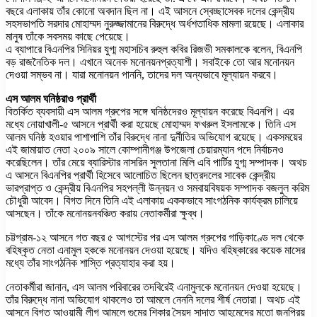
বছরে এলাকায় তাঁর কোনো অবদান ছিল না। এই আসনে স্বেচ্ছাসেবক দলের কেন্দ্রীয়
সহসভাপতি সরদার মোহাম্মদ নুরুজ্জামানের বিরুদ্ধে অর্ধশতাধিক মামলা রয়েছে। এলাকার
মানুষ তাঁকে সবসময় কাছে পেয়েছে।
এ ব্যাপারে বিএনপির সিনিয়র যুগ্ম মহাসচিব রুহুল কবির রিজভী সমকালকে বলেন, বিএনপি
বড় রাজনৈতিক দল। এখানে অনেক মনোনয়নপ্রত্যাশী। সবাইকে তো আর মনোনয়ন
দেওয়া সম্ভব না। যারা মনোনয়ন পাননি, তাদের দল অন্যভাবে মূল্যায়ন করবে।
এস আলম ঘনিষ্ঠরাও প্রার্থী
বিতর্কিত ব্যবসায়ী এস আলম গ্রুপের সঙ্গে ঘনিষ্ঠদেরও মূল্যায়ন করেছে বিএনপি। এর
মধ্যে নোয়াখালী-৫ আসনে প্রার্থী করা হয়েছে মোহাম্মদ ফখরুল ইসলামকে। তিনি এস
আলম ঘনিষ্ঠ হওয়ার পাশাপাশি তাঁর বিরুদ্ধে নানা দুর্নীতির অভিযোগ রয়েছে। একসময়ের
এই জামায়াত নেতা ২০০৯ সালে কোম্পানীগঞ্জ উপজেলা চেয়ারম্যান পদে নির্বাচনও
করেছিলেন। তাঁর মেয়ে ব্যারিস্টার নাসরিন সুলতানা মিলি এবি পার্টির যুগ্ম সম্পাদক। অথচ
এ আসনে বিএনপির প্রার্থী হিসেবে আলোচিত ছিলেন ছাত্রদলের সাবেক কেন্দ্রীয়
ভারপ্রাপ্ত ও কেন্দ্রীয় বিএনপির সহপল্লী উন্নয়ন ও সমবায়বিষয়ক সম্পাদক বজলুল করিম
চৌধুরী আবেদ। বিগত দিনে তিনি এই এলাকায় এককভাবে সাংগঠনিক কার্যক্রম চালিয়ে
আসছেন। তাঁকে মনোনয়নবঞ্চিত করায় নেতাকর্মীরা ক্ষুব্ধ।
চট্টগ্রাম-১২ আসনে গত বছর ৫ আগস্টের পর এস আলম গ্রুপের গাড়িকাণ্ডে দল থেকে
বহিষ্কৃত নেতা এনামুল হককে মনোনয়ন দেওয়া হয়েছে। যদিও বহিষ্কারের কয়েক মাসের
মধ্যে তাঁর সাংগঠনিক শাস্তি প্রত্যাহার করা হয়।
নেতাকর্মীরা জানান, এস আলম পরিবারের তদবিরেই এনামুলকে মনোনয়ন দেওয়া হয়েছে।
তাঁর বিরুদ্ধে নানা অভিযোগ থাকলেও তা আমলে নেননি দলের শীর্ষ নেতারা। অথচ এই
আসনে বিগত আওয়ামী লীগ আমলে গুমের শিকার সৈয়দ সাদাত আহমেদের মতো জনপ্রিয়