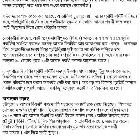
আসন হাতছাড়া হতে পারে বলে শঙ্কা করছেন নেতাকর্মীরা।
যদিও দলের পক্ষ থেকে বলা হয়েছে, এ তালিকা চূড়ান্ত নয়। দলের স্থায়ী কমিটি যদি মনে
করে, পার্লামেন্টারি বোর্ডের কাছে প্রতীয়মান হয়– তারা কোনো আসনে প্রার্থী বদল করবে,
সেটি নিঃসন্দেহে নিয়ম মেনে পরিবর্তন আসবে।
নেতাকর্মীরা বলছেন, এরই মধ্যে মাদারীপুর-১ (শিবচর) আসনে কামাল জামান মোল্লার
প্রার্থিতা স্থগিত করলেও অনেক আসনে বিতর্কিত আর অযোগ্যরা রয়ে গেছেন। মনোনয়ন
নিয়ে নেতাকর্মীদের মধ্যে মিশ্র প্রতিক্রিয়া সৃষ্টি হলেও সাংগঠনিক শাস্তির ভয়ে
মনোনয়নবঞ্চিত নেতারা প্রকাশ্যে কঠোর প্রতিক্রিয়া দেখাচ্ছেন না। তবে এর মধ্যেও
অন্তত ১০ জেলার প্রায় ২০টি আসনে প্রার্থী বদলের আন্দোলন চলছে।
এ ব্যাপারে বিএনপির স্থায়ী কমিটির সদস্য ইকবাল হাসান মাহমুদ টুকু সমকালকে বলেন,
বিএনপির পক্ষ থেকে স্পষ্ট করেই বলা হয়েছে, এটি সম্ভাব্য তালিকা। কোনো এলাকায়
তেমন পরিবর্তন মনে করলে অবশ্যই সেটি করা হবে। আর বড় দল হিসেবে প্রতিটি আসনে
একাধিক যোগ্য প্রার্থী আছে। সবকিছু বিশ্লেষণ করেই এ তালিকা করা হয়েছে।
অসন্তোষ বাড়ছে
চট্টগ্রাম-২ আসনে বিএনপি ঋণখেলাপি সরওয়ার আলমগীরকে বেছে নিয়েছে। শিক্ষাগত
যোগ্যতায় অষ্টম শ্রেণি পাস এই নেতা রাজনৈতিক পালাবদলের পর দলে সক্রিয় হন।
২০১৮ সালে এই আসনে বিএনপির প্রার্থী ছিলেন কর্নেল (অব.) আজিম উল্লাহ বাহার
চৌধুরী। তিনি ফটিকছড়ি বিএনপির আহ্বায়ক। নেতাকর্মীরা বলছেন, সরওয়ার অঢেল
টাকার মালিক। সেখানে আর্থিক লেনদেনের মাধ্যমে তাঁর মতো নেতাকে প্রার্থী
করা হয়েছে। এটা নিয়ে সবাই ক্ষুব্ধ।