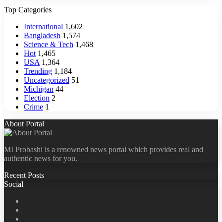
Top Categories
International
1,602
Bangladesh
1,574
Science & Tech
1,468
Hot
1,465
USA
1,364
Trending
1,184
Uncategorized
51
Michigan
44
Election
2
Crime
1
About Portal
MI Probashi is a renowned news portal which provides real and
authentic news for you.
Recent Posts
Social
Facebook
X
LinkedIn