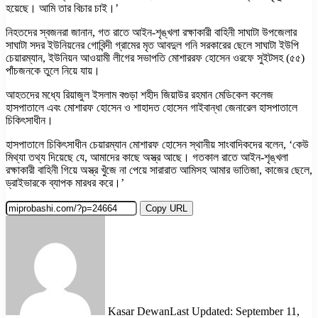
হয়েছে। আমি তার বিচার চাই।’
নিহতদের স্বজনরা জানান, গত রাতে আইন-শৃঙ্খলা রক্ষাকারী বাহিনী সাঘাটা উপজেলার
সাঘাটা সদর ইউনিয়নের গোবিন্দী গ্রামের মৃত আবদুল গনি সরকারের ছেলে সাঘাটা ইউপি
চেয়ারম্যান, ইউনিয়ন আওয়ামী লীগের সভাপতি মোশাররফ হোসেন ওরফে সুইটসহ (৫৫)
পাঁচজনকে তুলে নিয়ে যায়।
আহতদের মধ্যে রিয়াজুল ইসলাম বগুড়া শহীদ জিয়াউর রহমান মেডিকেল কলেজ
হাসপাতালে এবং মোশারফ হোসেন ও শাহাদত হোসেন গাইবান্ধা জেনারেল হাসপাতালে
চিকিৎসাধীন।
হাসপাতালে চিকিৎসাধীন চেয়ারম্যান মোশারফ হোসেন স্থানীয় সাংবাদিকদের বলেন, ‘কেউ
মিথ্যা তথ্য দিয়েছে যে, আমাদের কাছে অস্ত্র আছে। গতকাল রাতে আইন-শৃঙ্খলা
রক্ষাকারী বাহিনী গিয়ে অস্ত্র খুঁজে না পেয়ে সারারাত আমিসহ আমার ভাতিজা, কাজের ছেলে,
ড্রাইভারকে ব্যাপক মারধর করে।’
Copy URL
Kasar Dewan
Last Updated: September 11,