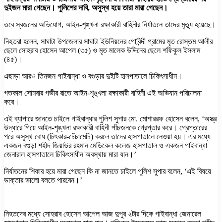
দুইজন মারা গেছেন। পুলিশের দাবি, অসুস্থ হয়ে তারা মারা গেছেন।
তবে স্বজনের অভিযোগ, আইন-শৃঙ্খলা রক্ষাকারী বাহিনীর নির্যাতনে তাদের মৃত্যু হয়েছে।
নিহতরা হলেন, সাঘাটা উপজেলার সাঘাটা ইউনিয়নের গোবিন্দী গ্রামের মৃত রোস্তম আলীর
ছেলে সোহরাব হোসেন আপেল (৩৫) ও মৃত মালেক উদ্দিনের ছেলে শফিকুল ইসলাম
(৪৫)।
এছাড়া আরও তিনজন গাইবান্ধা ও বগুড়ার দুইটি হাসপাতালে চিকিৎসাধীন।
গতকাল সোমবার গভীর রাতে আইন-শৃঙ্খলা রক্ষাকারী বাহিনী এই অভিযান পরিচালনা
করে।
এই ব্যাপারে জানতে চাইলে গাইবান্ধার পুলিশ সুপার মো. মোশাররফ হোসেন বলেন, ‘অস্ত্র
উদ্ধারে গিয়ে আইন-শৃঙ্খলা রক্ষাকারী বাহিনী পাঁচজনকে গ্রেপ্তার করে। গ্রেপ্তারের
পরে অসুস্থ বোধ (চিৎকার-চেঁচামেচি) করলে তাদের হাসপাতালে নেওয়া হয়। এর মধ্যে
একজন বগুড়া শহীদ জিয়াউর রহমান মেডিকেল কলেজ হাসপাতাল ও একজন গাইবান্ধা
জেনারাল হাসপাতালে চিকিৎসাধীন অবস্থায় মারা যান।’
নির্যাতনের শিকার হয়ে মারা গেছেন কি না জানতে চাইলে পুলিশ সুপার বলেন, ‘এই বিষয়ে
ডাক্তার ভালো বলতে পারবেন।’
নিহতদের মধ্যে সোহরাব হোসেন আপেল আজ দুপুর ২টার দিকে গাইবান্ধা জেনারেল