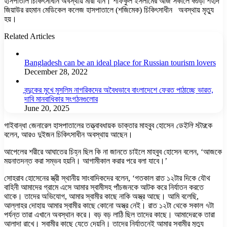
হাসপাতাল চিকিৎসাধীন অবস্থায় মারা যান। শফিকুল ইসলামের আজ সকালে বগুড়া শহীদ
জিয়াউর রহমান মেডিকেল কলেজ হাসপাতালে (শজিমেক) চিকিৎসাধীন অবস্থায় মৃত্যু
হয়।
Related Articles
Bangladesh can be an ideal place for Russian tourism lovers
December 28, 2022
বন্দুকের মুখে মুসলিম নাগরিকদের অবৈধভাবে বাংলাদেশে ফেরত পাঠাচ্ছে ভারত,
দাবি মানবাধিকার সংগঠনগুলোর
June 20, 2025
গাইবান্ধা জেনারেল হাসপাতালের তত্ত্বাবধায়ক ডাক্তার মাহবুব হোসেন
ডেইলি স্টার
কে
বলেন, আরও দুইজন চিকিৎসাধীন অবস্থায় আছেন।
আপেলের শরীরে আঘাতের চিহ্ন ছিল কি না জানতে চাইলে মাহবুব হোসেন বলেন, ‘আজকে
ময়নাতদন্ত করা সম্ভব হয়নি। আগামীকাল করার পরে বলা যাবে।’
সোহরাব হোসেনের স্ত্রী স্থানীয় সাংবাদিকদের বলেন, ‘গতকাল রাত ১২টার দিকে যৌথ
বাহিনী আমাদের গ্রামে এসে আমার স্বামীসহ পাঁচজনকে আটক করে নির্যাতন করতে
থাকে। তাদের অভিযোগ, আমার স্বামীর কাছে নাকি অস্ত্র আছে। আমি বলেছি,
আল্লাহর দোহায় আমার স্বামীর কাছে কোনো অস্ত্র নেই। রাত ১২টা থেকে সকাল ৭টা
পর্যন্ত তারা এখানে অবস্থান করে। বড় বড় লাঠি ছিল তাদের কাছে। আমাদেরকে তারা
আলাদা রাখে। স্বামীর কাছে যেতে দেয়নি। তাদের নির্যাতনেই আমার স্বামীর মৃত্যু