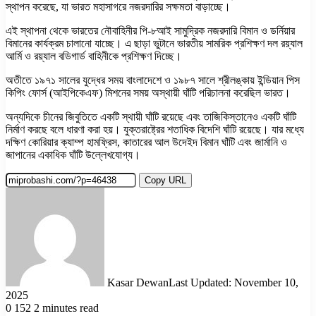
স্থাপন করেছে, যা ভারত মহাসাগরে নজরদারির সক্ষমতা বাড়াচ্ছে।
এই স্থাপনা থেকে ভারতের নৌবাহিনীর পি-৮আই সামুদ্রিক নজরদারি বিমান ও ডর্নিয়ার
বিমানের কার্যক্রম চালানো যাচ্ছে। এ ছাড়া ভুটানে ভারতীয় সামরিক প্রশিক্ষণ দল রয়্যাল
আর্মি ও রয়্যাল বডিগার্ড বাহিনীকে প্রশিক্ষণ দিচ্ছে।
অতীতে ১৯৭১ সালের যুদ্ধের সময় বাংলাদেশে ও ১৯৮৭ সালে শ্রীলঙ্কায় ইন্ডিয়ান পিস
কিপিং ফোর্স (আইপিকেএফ) মিশনের সময় অস্থায়ী ঘাঁটি পরিচালনা করেছিল ভারত।
অন্যদিকে চীনের জিবুতিতে একটি স্থায়ী ঘাঁটি রয়েছে এবং তাজিকিস্তানেও একটি ঘাঁটি
নির্মাণ করছে বলে ধারণা করা হয়। যুক্তরাষ্ট্রের শতাধিক বিদেশি ঘাঁটি রয়েছে। যার মধ্যে
দক্ষিণ কোরিয়ার ক্যাম্প হামফ্রিস, কাতারের আল উদেইদ বিমান ঘাঁটি এবং জার্মানি ও
জাপানের একাধিক ঘাঁটি উল্লেখযোগ্য।
Copy URL
Kasar Dewan
Last Updated: November 10,
2025
0
152
2 minutes read