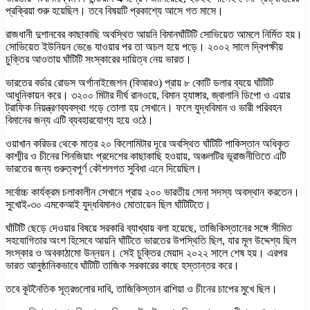
প্রক্রিয়া শুরু হয়েছিল। তবে বিষয়টি প্রকাশ্যে আসে গত মাসে।
রাজধানী দুশানবের কাছাকাছি অবস্থিত আয়নি বিমানঘাঁটিটি সোভিয়েত আমলে নির্মিত হয়।
সোভিয়েত ইউনিয়ন ভেঙে যাওয়ার পর তা অচল হয়ে পড়ে। ২০০২ সালে দ্বিপক্ষীয়
চুক্তির আওতায় ঘাঁটিটি সংস্কারের দায়িত্ব নেয় ভারত।
ভারতের বর্ডার রোডস অর্গানাইজেশন (বিআরও) প্রায় ৮ কোটি ডলার ব্যয়ে ঘাঁটিটি
আধুনিকায়ন করে। ৩২০০ মিটার দীর্ঘ রানওয়ে, বিমান হ্যাঙ্গার, জ্বালানি ডিপো ও এয়ার
ট্রাফিক নিয়ন্ত্রণব্যবস্থা গড়ে তোলা হয় সেখানে। ফলে যুদ্ধবিমান ও ভারী পরিবহন
বিমানের জন্য এটি ব্যবহারযোগ্য হয়ে ওঠে।
ওয়াখান করিডর থেকে মাত্র ২০ কিলোমিটার দূরে অবস্থিত ঘাঁটিটি পাকিস্তান অধিকৃত
কাশ্মীর ও চীনের শিনজিয়াং প্রদেশের কাছাকাছি হওয়ায়, অঞ্চলটির ভূরাজনীতিতে এটি
ভারতের জন্য গুরুত্বপূর্ণ কৌশলগত সুবিধা এনে দিয়েছিল।
সর্বোচ্চ কার্যক্রম চলাকালীন সেখানে প্রায় ২০০ ভারতীয় সেনা সদস্য অবস্থান করতেন।
সুখোই-৩০ এমকেআই যুদ্ধবিমানও মোতায়েন ছিল ঘাঁটিটিতে।
ঘাঁটিটি ছেড়ে দেওয়ার বিষয়ে সরকারি ব্যাখ্যায় বলা হয়েছে, তাজিকিস্তানের সঙ্গে সীমিত
সহযোগিতার অংশ হিসেবে আয়নি ঘাঁটিতে ভারতের উপস্থিতি ছিল, যার মূল উদ্দেশ্য ছিল
সংস্কার ও অবকাঠামো উন্নয়ন। সেই চুক্তির মেয়াদ ২০২২ সালে শেষ হয়। এরপর
ভারত আনুষ্ঠানিকভাবে ঘাঁটিটি তাজিক সরকারের কাছে হস্তান্তর করে।
তবে কূটনৈতিক সূত্রগুলোর দাবি, তাজিকিস্তান রাশিয়া ও চীনের চাপের মুখে ছিল।