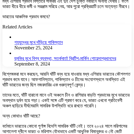
মধ্য এশিয়ায় প্রভাব বিস্তারে সক্রিয় এই দুই দেশ চুক্তি নবায়নে অনীহা দেখায়। ফলে
ভারত ধীরে ধীরে কর্মী ও সরঞ্জাম সরিয়ে নেয়, আর পুরো প্রক্রিয়াটি চলে অত্যন্ত নীরবে।
ভারতের আঞ্চলিক প্রভাব কমবে?
Related Articles
গৃহযুদ্ধের মুখে দাঁড়িয়ে পাকিস্তান
November 25, 2024
হুমকির মুখে বিশ্ব ব্যবস্থা, সতর্কবার্তা ব্রিটিশ-মার্কিন গোয়েন্দাপ্রধানদের
September 8, 2024
বিশ্লেষকরা মনে করছেন, আয়নি ঘাঁটি বন্ধ হয়ে যাওয়ায় মধ্য এশিয়ায় ভারতের কৌশলগত
প্রভাব কমে যাবে। আফগানিস্তান, পাকিস্তান ও চীনের সংযোগস্থলে অবস্থিত এই
ঘাঁটি ভারতের জন্য ছিল নজরদারির এক গুরুত্বপূর্ণ কেন্দ্র।
তাদের মতে, ঘাঁটি হারানো মানে ওই অঞ্চলে চীন ও রাশিয়ার বাড়তি প্রভাবের মুখে ভারতের
অবস্থান দুর্বল হয়ে পড়া। একই সঙ্গে এটি প্রমাণ করে যে, ভারত এখনো প্রতিবেশী
অঞ্চল ছাড়িয়ে দীর্ঘমেয়াদি সামরিক উপস্থিতি ধরে রাখতে পারেনি।
অন্য কোথাও ঘাঁটি আছে?
বর্তমানে ভারতের কোনো পূর্ণাঙ্গ বিদেশি সামরিক ঘাঁটি নেই। তবে ২০২৪ সালে মরিশাসের
আগালেগা দ্বীপে ভারত ও মরিশাস যৌথভাবে একটি আধুনিক বিমানবন্দর ও নৌ জেটি