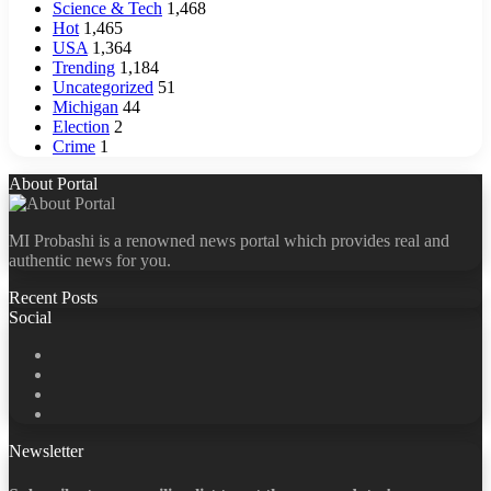
Science & Tech
1,468
Hot
1,465
USA
1,364
Trending
1,184
Uncategorized
51
Michigan
44
Election
2
Crime
1
About Portal
MI Probashi is a renowned news portal which provides real and
authentic news for you.
Recent Posts
Social
Facebook
X
LinkedIn
YouTube
Newsletter