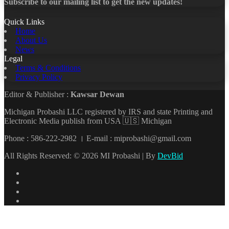
Subscribe to our mailing list to get the new updates!
Quick Links
Home
About Us
News
Legal
Terms & Conditions
Privacy Policy
Editor & Publisher :
Kawsar Dewan
Michigan Probashi LLC registered by IRS and state Printing and
Electronic Media publish from USA 🇺🇸 Michigan
Phone : 586-222-2982 । E-mail : miprobashi@gmail.com
All Rights Reserved: © 2026 MI Probashi | By
DevBid
Facebook
X
LinkedIn
YouTube
Back
to