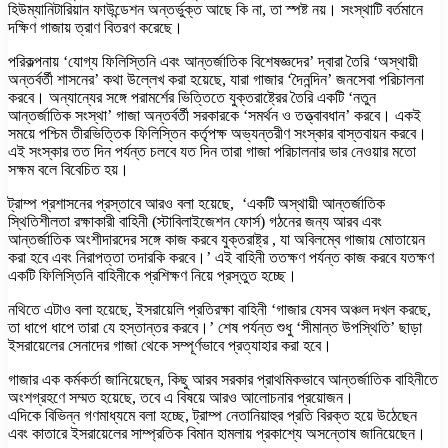
হিউম্যানিটারিয়ান ফাউন্ডেশন অন্তর্ভুক্ত আছে কি না, তা স্পষ্ট নয়। সংস্থাটি বর্তমানে
দক্ষিণ গাজায় ত্রাণ বিতরণ করেছে।
পরিকল্পনায় ‘যোগ্য ফিলিস্তিনি এবং আন্তর্জাতিক বিশেষজ্ঞদের’ দ্বারা তৈরি ‘অস্থায়ী
অন্তর্বর্তী শাসনের’ কথা উল্লেখ করা হয়েছে, যারা গাজার ‘দৈনন্দিন’ জনসেবা পরিচালনা
করবে। অন্যান্যের সঙ্গে পরামর্শের ভিত্তিতে যুক্তরাষ্ট্রের তৈরি একটি ‘নতুন
আন্তর্জাতিক সংস্থা’ গাজা অন্তর্বর্তী সরকারকে ‘সমর্থন ও তত্ত্বাবধান’ করবে। একই
সময়ে পশ্চিম তীরভিত্তিক ফিলিস্তিন কর্তৃপক্ষ অভ্যন্তরীণ সংস্কার বাস্তবায়ন করবে।
এই সংস্কার তত দিন পর্যন্ত চলবে যত দিন তারা গাজা পরিচালনার ভার নেওয়ার মতো
সক্ষম বলে বিবেচিত হয়।
ট্রাম্প প্রশাসনের প্রস্তাবে আরও বলা হয়েছে, ‘একটি অস্থায়ী আন্তর্জাতিক
স্থিতিশীলতা রক্ষাকারী বাহিনী (স্টাবিলাইজেশন ফোর্স) গঠনের জন্য আরব এবং
আন্তর্জাতিক অংশীদারদের সঙ্গে কাজ করবে যুক্তরাষ্ট্র , যা অবিলম্বে গাজায় মোতায়েন
করা হবে এবং নিরাপত্তা তদারকি করবে।’ এই বাহিনী ততক্ষণ পর্যন্ত কাজ করবে যতক্ষণ
একটি ফিলিস্তিনি বাহিনীকে প্রশিক্ষণ নিয়ে প্রস্তুত হচ্ছে।
নথিতে এটাও বলা হয়েছে, ইসরায়েলি প্রতিরক্ষা বাহিনী ‘গাজার যেসব অঞ্চল দখল করছে,
তা ধাপে ধাপে তারা যে হস্তান্তর করবে।’ শেষ পর্যন্ত শুধু ‘সীমান্ত উপস্থিতি’ ছাড়া
ইসরায়েলের সেনাদের গাজা থেকে সম্পূর্ণভাবে প্রত্যাহার করা হবে।
গাজার এক কর্মকর্তা জানিয়েছেন, কিছু আরব সরকার প্রাথমিকভাবে আন্তর্জাতিক বাহিনীতে
অংশগ্রহণে সম্মত হয়েছে, তবে এ বিষয়ে আরও আলোচনার প্রয়োজন।
এদিকে বিভিন্ন গণমাধ্যমে বলা হচ্ছে, ট্রাম্প নেতানিয়াহুর প্রতি বিরক্ত হয়ে উঠেছেন
এবং কাতারে ইসরায়েলের সাম্প্রতিক বিমান হামলায় প্রকাশ্যে অসন্তোষ জানিয়েছেন।