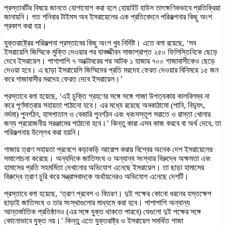
প্রস্তাবটির বিষয়ে জানতে যোগাযোগ করা হলে হোয়াইট হাউস তাৎক্ষণিকভাবে প্রতিক্রিয়া
জানায়নি। গত শনিবার টাইমস অব ইসরায়েলের এক প্রতিবেদনে পরিকল্পনার কিছু অংশ
প্রকাশ করা হয়।
যুক্তরাষ্ট্রের পরিকল্পনা প্রস্তাবের কিছু অংশ খুব নির্দিষ্ট। এতে বলা রয়েছে, ‘সব
ইসরায়েলি জিম্মিকে মুক্তি দেওয়ার পর যাবজ্জীবন সাজাপ্রাপ্ত ২৫০ ফিলিস্তিনিকে ছেড়ে
দেবে ইসরায়েল। পাশাপাশি ৭ অক্টোবরের পর আটক ১ হাজার ৭০০ গাজাবাসীকেও ছেড়ে
দেওয়া হবে। এ ছাড়া ইসরায়েলি জিম্মিদের প্রতি মরদেহ ফেরত দেওয়ার বিনিময়ে ১৫ জন
করে গাজাবাসীর মরদেহ ফেরত দেবে ইসরায়েল।’
প্রস্তাবে বলা হয়েছে, ‘এই চুক্তি গ্রহণের সঙ্গে সঙ্গে গাজা উপত্যকায় কালবিলম্ব না
করে পূর্ণমাত্রায় সহায়তা পাঠানো হবে। এর মধ্যে রয়েছে অবকাঠামো (পানি, বিদ্যুৎ,
নর্দমা) পুনর্গঠন, হাসপাতাল ও বেকারি পুনর্গঠন এবং ধ্বংসস্তূপ সরাতে ও রাস্তা খোলার
জন্য প্রয়োজনীয় সরঞ্জামের পাঠানো হবে।’ কিন্তু কারা এসব কাজ করবে বা অর্থ দেবে, তা
পরিকল্পনায় উল্লেখ করা হয়নি।
গাজায় ত্রাণ সহায়তা প্রবেশে কড়াকড়ি আরোপ করায় বিশ্বের অনেক দেশ ইসরায়েলের
সমালোচনা করেছে। অন্যদিকে জাতিসংঘ ও অন্যান্য সংস্থার বিরুদ্ধে অক্ষমতা এবং
হামাসের প্রতি সহমর্মিতা দেখানোর অভিযোগ এনেছে ইসরায়েল। তা ছাড়া হামাসের
বিরুদ্ধে ত্রাণ চুরি করে সন্ত্রাসবাদকে অর্থায়নেরও অভিযোগ এনেছে দেশটি।
প্রস্তাবে বলা হয়েছে, ‘ত্রাণ প্রবেশ ও বিতরণ। দুই পক্ষের কোনো ধরনের হস্তক্ষেপ
ছাড়াই জাতিসংঘ ও তার সংস্থাগুলোর মাধ্যমে করা হবে। পাশাপাশি অন্যান্য
আন্তর্জাতিক প্রতিষ্ঠানও (এর সঙ্গে যুক্ত থাকতে পারবে) যেগুলো দুই পক্ষের সঙ্গে
কোনোভাবে যুক্ত নয়।’ কিন্তু এতে যুক্তরাষ্ট্র ও ইসরায়েল সমর্থিত গাজা