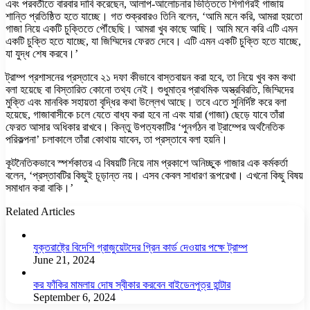
এবং পরবর্তীতে বারবার দাবি করেছেন, আলাপ-আলোচনার ভিত্তিতে শিগগিরই গাজায়
শান্তি প্রতিষ্ঠিত হতে যাচ্ছে। গত শুক্রবারও তিনি বলেন, ‘আমি মনে করি, আমরা হয়তো
গাজা নিয়ে একটি চুক্তিতে পৌঁছেছি। আমরা খুব কাছে আছি। আমি মনে করি এটি এমন
একটি চুক্তি হতে যাচ্ছে, যা জিম্মিদের ফেরত দেবে। এটি এমন একটি চুক্তি হতে যাচ্ছে,
যা যুদ্ধ শেষ করবে।’
ট্রাম্প প্রশাসনের প্রস্তাবে ২১ দফা কীভাবে বাস্তবায়ন করা হবে, তা নিয়ে খুব কম কথা
বলা হয়েছে বা বিস্তারিত কোনো তথ্য নেই। শুধুমাত্র প্রাথমিক অস্ত্রবিরতি, জিম্মিদের
মুক্তি এবং মানবিক সহায়তা বৃদ্ধির কথা উল্লেখ আছে। তবে এতে সুনির্দিষ্ট করে বলা
হয়েছে, গাজাবাসীকে চলে যেতে বাধ্য করা হবে না এবং যারা (গাজা) ছেড়ে যাবে তাঁরা
ফেরত আসার অধিকার রাখবে। কিন্তু উপত্যকাটির ‘পুনর্গঠন বা ট্রাম্পের অর্থনৈতিক
পরিকল্পনা’ চলাকালে তাঁরা কোথায় যাবেন, তা প্রস্তাবে বলা হয়নি।
কূটনৈতিকভাবে স্পর্শকাতর এ বিষয়টি নিয়ে নাম প্রকাশে অনিচ্ছুক গাজার এক কর্মকর্তা
বলেন, ‘প্রস্তাবটির কিছুই চূড়ান্ত নয়। এসব কেবল সাধারণ রূপরেখা। এখনো কিছু বিষয়
সমাধান করা বাকি।’
Related Articles
যুক্তরাষ্ট্রে বিদেশি গ্রাজুয়েটদের গ্রিন কার্ড দেওয়ার পক্ষে ট্রাম্প
June 21, 2024
কর ফাঁকির মামলায় দোষ স্বীকার করবেন বাইডেনপুত্র হান্টার
September 6, 2024