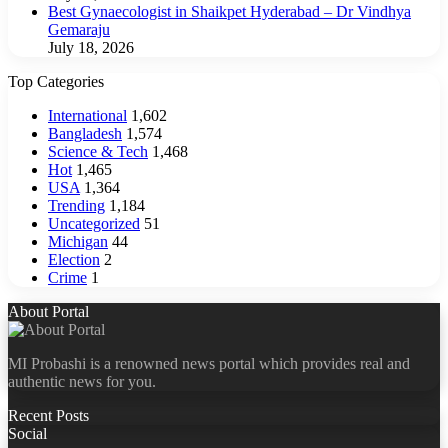
Best Gynaecologist in Shaikpet Hyderabad – Dr Vindhya
Gemaraju
July 18, 2026
Top Categories
International
1,602
Bangladesh
1,574
Science & Tech
1,468
Hot
1,465
USA
1,364
Trending
1,184
Uncategorized
51
Michigan
44
Election
2
Crime
1
About Portal
MI Probashi is a renowned news portal which provides real and
authentic news for you.
Recent Posts
Social