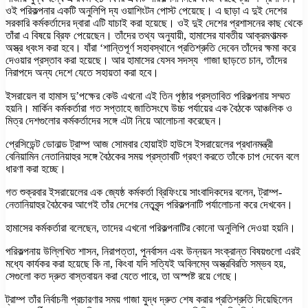
ওই পরিকল্পনার একটি অনুলিপি দ্য ওয়াশিংটন পোস্ট পেয়েছে। এ ছাড়া এ দুই দেশের
সরকারি কর্মকর্তাদের দ্বারা এটি যাচাই করা হয়েছে। ওই দুই দেশের প্রশাসনের কাছ থেকে
তাঁরা এ বিষয়ে ব্রিফ পেয়েছেন। তাঁদের তথ্য অনুযায়ী, হামাসের যাবতীয় আক্রমণাত্মক
অস্ত্র ধ্বংস করা হবে। যাঁরা ‘শান্তিপূর্ণ সহাবস্থানে প্রতিশ্রুতি দেবেন তাঁদের ক্ষমা করে
দেওয়ার প্রস্তাব করা হয়েছে। আর হামাসের যেসব সদস্য গাজা ছাড়তে চান, তাঁদের
নিরাপদে অন্য দেশে যেতে সহায়তা করা হবে।
ইসরায়েল বা হামাস দু’পক্ষের কেউ এখনো এই তিন পৃষ্ঠার প্রস্তাবিত পরিকল্পনায় সম্মত
হয়নি। মার্কিন কর্মকর্তারা গত সপ্তাহে জাতিসংঘে উচ্চ পর্যায়ের এক বৈঠকে আঞ্চলিক ও
মিত্র দেশগুলোর কর্মকর্তাদের সঙ্গে এটা নিয়ে আলোচনা করেছেন।
প্রেসিডেন্ট ডোনাল্ড ট্রাম্প আজ সোমবার হোয়াইট হাউসে ইসরায়েলের প্রধানমন্ত্রী
বেনিয়ামিন নেতানিয়াহুর সঙ্গে বৈঠকের সময় প্রস্তাবটি গ্রহণ করতে তাঁকে চাপ দেবেন বলে
ধারণা করা হচ্ছে।
গত শুক্রবার ইসরায়েলের এক জ্যেষ্ঠ কর্মকর্তা ব্রিফিংয়ে সাংবাদিকদের বলেন, ট্রাম্প-
নেতানিয়াহুর বৈঠকের আগেই তাঁর দেশের নেতৃবৃন্দ পরিকল্পনাটি পর্যালোচনা করে দেখবেন।
হামাসের কর্মকর্তারা বলেছেন, তাদের এখনো পরিকল্পনাটির কোনো অনুলিপি দেওয়া হয়নি।
পরিকল্পনায় উল্লিখিত শাসন, নিরাপত্তা, পুনর্বাসন এবং উন্নয়ন সংক্রান্ত বিষয়গুলো এরই
মধ্যে কার্যকর করা হয়েছে কি না, কিংবা যদি সত্যিই অবিলম্বে অস্ত্রবিরতি সম্ভব হয়,
সেগুলো কত দ্রুত বাস্তবায়ন করা যেতে পারে, তা অস্পষ্ট রয়ে গেছে।
ট্রাম্প তাঁর নির্বাচনী প্রচারণার সময় গাজা যুদ্ধ দ্রুত শেষ করার প্রতিশ্রুতি দিয়েছিলেন