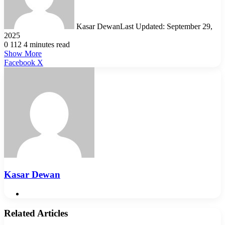
Kasar Dewan
Last Updated: September 29,
2025
0
112
4 minutes read
Show More
LinkedIn
Pinterest
Reddit
WhatsApp
Telegram
Viber
Share
Facebook
X
via
Email
Kasar Dewan
Website
Related Articles