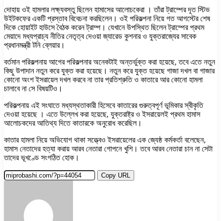
দোহায় ওই হামলার লক্ষ্যবস্তু ছিলেন হামাসের আলোচকেরা । তাঁরা ট্রাম্পের দূত স্টিভ
উইটকফের একটি প্রস্তাব বিবেচনা করছিলেন। ওই পরিকল্পনা নিয়ে গত আগস্টের শেষ
দিকে হোয়াইট হাউসে বৈঠক করেন ট্রাম্প। যেখানে উপস্থিত ছিলেন ট্রাম্পের প্রথম
মেয়াদে মধ্যপ্রাচ্য নীতির নেতৃত্ব দেওয়া জ্যারেড কুশনার ও যুক্তরাজ্যের সাবেক
প্রধানমন্ত্রী টনি ব্লেয়ার।
বর্তমান পরিকল্পনায় আগের পরিকল্পনার অনেকটাই অন্তর্ভুক্ত করা হয়েছে, তবে এতে নতুন
কিছু উপাদান নতুন করে যুক্ত করা হয়েছে। নতুন করে যুক্ত হয়েছে গাজা দখল বা গাজার
কোনো অংশ ইসরায়েল দখল করবে না তার প্রতিশ্রুতি ও কাতারে আর কোনো হামলা
চালাবে না সে বিষয়টিও।
পরিকল্পনায় এই সংঘাতে মধ্যস্থতাকারী হিসেবে কাতারের গুরুত্বপূর্ণ ভূমিকার স্বীকৃতি
দেওয়া হয়েছে । এতে উল্লেখ করা হয়েছে, যুক্তরাষ্ট্র ও ইসরায়েলই প্রথম হামাস
আলোচকদের আতিথ্য দিতে কাতারকে অনুরোধ করেছিল।
কাতার হামলা নিয়ে অভিযোগ থাকা সত্ত্বেও ইসরায়েলের এক জ্যেষ্ঠ কর্মকর্তা বলেছেন,
হামাস নেতাদের হত্যা করায় আরব নেতারা গোপনে খুশি। তবে আরব নেতারা চান না সেটা
তাদের ভূখণ্ডে সংগঠিত হোক।
Copy URL