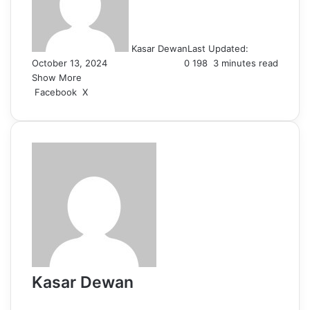
Kasar Dewan
Last Updated:
October 13, 2024
0
198
3 minutes read
Show More
LinkedIn
Pinterest
Reddit
WhatsApp
Telegram
Viber
Share
Facebook
X
via
Email
Kasar Dewan
Website