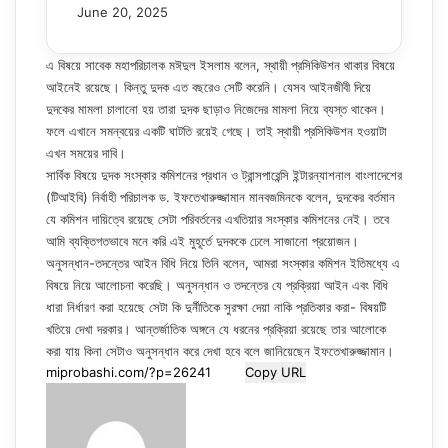
June 20, 2025
এ বিষয়ে সাবেক মহাপরিচালক মঈদুল ইসলাম বলেন, স্থায়ী প্রসিকিউশন থাকার বিষয়ে
আইনেই রয়েছে। কিন্তু দুদক এত বছরেও সেটি করেনি। যেসব আইনজীবী দিয়ে
দুদকের মামলা চালানো হয় তারা দুদক ছাড়াও নিজেদের মামলা নিয়ে ব্যস্ত থাকেন।
ফলে এখানে সমন্বয়ের একটি ঘাটতি রয়েই গেছে। তাই স্থায়ী প্রসিকিউশন হওয়াটা
এখন সময়ের দাবি।
সার্বিক বিষয়ে দুদক সংস্কার কমিশনের প্রধান ও ট্রান্সপারেন্সি ইন্টারন্যাশনাল বাংলাদেশের
(টিআইবি) নির্বাহী পরিচালক ড. ইফতেখারুজ্জামান মানবজমিনকে বলেন, দুদকের বর্তমান
যে কমিশন দায়িত্বে রয়েছে সেটা পরিবর্তনের এখতিয়ার সংস্কার কমিশনের নেই। তবে
আমি ব্যক্তিগতভাবে মনে করি এই মুহূর্তে দুদককে ঢেলে সাজানো প্রয়োজন।
অনুসন্ধান-তদন্তের আইন বিধি নিয়ে তিনি বলেন, আমরা সংস্কার কমিশন ইতিমধ্যে এ
বিষয়ে নিয়ে আলোচনা করেছি। অনুসন্ধান ও তদন্তের যে প্রক্রিয়া আইন এবং বিধি
ধারা নির্ধারণ করা হয়েছে সেটা কি দুর্নীতিকে সুরক্ষা দেয়া নাকি প্রতিকার করা- বিষয়টি
খতিয়ে দেখা দরকার। আন্তর্জাতিক অঙ্গনে যে ধরনের প্রক্রিয়া রয়েছে তার আলোকে
করা যায় কিনা সেটাও অনুসন্ধান করে দেখা হবে বলে জানিয়েছেন ইফতেখারুজ্জামান।
Copy URL