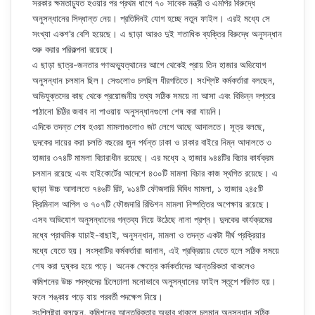
সরকার ক্ষমতাচ্যুত হওয়ার পর প্রথম ধাপে ৭০ সাবেক মন্ত্রী ও এমপির বিরুদ্ধে
অনুসন্ধানের সিদ্ধান্ত নেয়। প্রতিদিনই যোগ হচ্ছে নতুন ফাইল। এরই মধ্যে সে
সংখ্যা একশ’র বেশি হয়েছে। এ ছাড়া আরও দুই শতাধিক ব্যক্তির বিরুদ্ধে অনুসন্ধান
শুরু করার পরিকল্পনা রয়েছে।
এ ছাড়া ছাত্র-জনতার গণঅভ্যুত্থানের আগে থেকেই প্রায় তিন হাজার অভিযোগ
অনুসন্ধান চলমান ছিল। সেগুলোও চলছিল ধীরগতিতে। সংশ্লিষ্ট কর্মকর্তারা বলছেন,
অভিযুক্তদের কাছ থেকে প্রয়োজনীয় তথ্য সঠিক সময়ে না আসা এবং বিভিন্ন দপ্তরে
পাঠানো চিঠির জবাব না পাওয়ায় অনুসন্ধানগুলো শেষ করা যায়নি।
এদিকে তদন্ত শেষ হওয়া মামলাগুলোও জট লেগে আছে আদালতে। সূত্র বলছে,
দুদকের দায়ের করা চলতি বছরের জুন পর্যন্ত ঢাকা ও ঢাকার বাইরে নিম্ন আদালতে ৩
হাজার ৩৭৪টি মামলা বিচারাধীন রয়েছে। এর মধ্যে ২ হাজার ৯৪৪টির বিচার কার্যক্রম
চলমান রয়েছে এবং হাইকোর্টের আদেশে ৪৩০টি মামলা বিচার কাজ স্থগিত রয়েছে। এ
ছাড়া উচ্চ আদালতে ৭৪৬টি রিট, ৯১৪টি ফৌজদারি বিবিধ মামলা, ১ হাজার ২৪৫টি
ক্রিমিনাল আপিল ও ৭০৭টি ফৌজদারি রিভিশন মামলা নিষ্পত্তির অপেক্ষায় রয়েছে।
এসব অভিযোগ অনুসন্ধানের গন্তব্য নিয়ে উঠেছে নানা প্রশ্ন। দুদকের কার্যক্রমের
মধ্যে প্রাথমিক যাচাই-বাছাই, অনুসন্ধান, মামলা ও তদন্ত একটা দীর্ঘ প্রক্রিয়ার
মধ্যে যেতে হয়। সংস্থাটির কর্মকর্তারা জানান, এই প্রক্রিয়ায় যেতে হলে সঠিক সময়ে
শেষ করা দুষ্কর হয়ে পড়ে। অনেক ক্ষেত্রে কর্মকর্তাদের আন্তরিকতা থাকলেও
কমিশনের উচ্চ পদস্থদের ঢিলেঢালা মনোভাবে অনুসন্ধানের ফাইল স্তূপে পরিণত হয়।
ফলে শঙ্কায় পড়ে যায় পরবর্তী পদক্ষেপ নিয়ে।
সংশ্লিষ্টরা বলছেন, কমিশনের আন্তরিকতার অভাব থাকলে চলমান অনুসন্ধান সঠিক