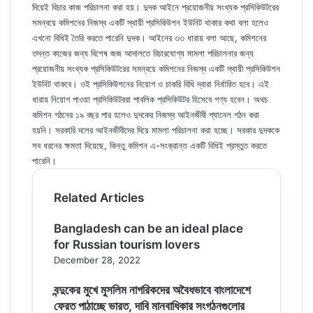
দিয়েই বিচার কাজ পরিচালনা করা হয়। দুদক আইনে প্রয়োজনীয় সংখ্যক প্রসিকিউটরের
সমন্বয়ে কমিশনের নিজস্ব একটি স্থায়ী প্রসিকিউশন ইউনিট থাকার কথা বলা হলেও
এখনো বিধিই তৈরি করতে পারেনি দুদক। আইনের ৩৩ ধারায় বলা আছে, কমিশনের
তদন্ত কাজের জন্য বিশেষ জজ আদালতে বিচারযোগ্য মামলা পরিচালনার জন্য
প্রয়োজনীয় সংখ্যক প্রসিকিউটরের সমন্বয়ে কমিশনের নিজস্ব একটি স্থায়ী প্রসিকিউশন
ইউনিট থাকবে। ওই প্রসিকিউশনের নিয়োগ ও চাকরি বিধি দ্বারা নির্ধারিত হবে। এই
ধারায় নিয়োগ পাওয়া প্রসিকিউটররা পাবলিক প্রসিকিউটর হিসেবে গণ্য হবেন। অথচ
কমিশন গঠনের ১৯ বছর পার হলেও দুদকের নিজস্ব আইনজীবী প্যানেল গঠন করা
হয়নি। সরকারি দলের আইনজীবীদের দিয়ে মামলা পরিচালনা করা হচ্ছে। সরকার দুদককে
সব ধরনের ক্ষমতা দিয়েছে, কিন্তু কমিশন এ-সংক্রান্ত একটি বিধিই প্রস্তুত করতে
পারেনি।
Related Articles
Bangladesh can be an ideal place
for Russian tourism lovers
December 28, 2022
বন্দুকের মুখে মুসলিম নাগরিকদের অবৈধভাবে বাংলাদেশে
ফেরত পাঠাচ্ছে ভারত, দাবি মানবাধিকার সংগঠনগুলোর