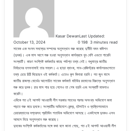
Kasar Dewan
Last Updated:
October 13, 2024
0
198
3 minutes read
সাবেক এক সংসদ সদস্যের সম্পদের অনুসন্ধান শুরু করেছে দুর্নীতি দমন কমিশন
(দুদক)। এক মাস আগে শুরু হওয়া অনুসন্ধান কার্যক্রমে খুব বেশি এগুতে পারেনি
সংস্থাটি। কারণ সংশ্লিষ্ট কর্মকর্তার কাছে পর্যাপ্ত তথ্য নেই। শুধুমাত্র জাতীয়
নির্বাচনের হলফনামাই তার সম্বল। এ ছাড়া ব্যাংক, সাব-রেজিস্ট্রার কার্যালয়গুলোতে
তথ্য চেয়ে চিঠি দিয়েছেন ওই কর্মকর্তা। এতেও কূল কিনারা হয়নি। গত জুন মাসে
জাতীয় রাজস্ব বোর্ডের আলোচিত সাবেক কর্মকর্তা মতিউর রহমানের বিরুদ্ধে অনুসন্ধান
শুরু করে দুদক। চার মাস পার হয়ে গেলেও তা শেষ হয়নি এবং সংস্থাটি মামলাও
করেনি।
এদিকে গত ৫ই আগস্ট আওয়ামী লীগ সরকার পতনের পরপর অসংখ্য অভিযোগ জমা
পড়তে শুরু করে দুদকে। সংস্থাটির অভিযোগ কেন্দ্র, হটলাইন ও ব্যক্তিগতভাবে
চেয়ারম্যানের দপ্তরসহ প্রতিদিন শতাধিক অভিযোগ আসছে। একইসঙ্গে দুদকও এসব
আমলে নিয়ে অনুসন্ধান শুরু করেছে।
দুদকের সংশ্লিষ্ট কর্মকর্তাদের সঙ্গে কথা বলে জানা গেছে, গত ৫ই আগস্ট আওয়ামী লীগ