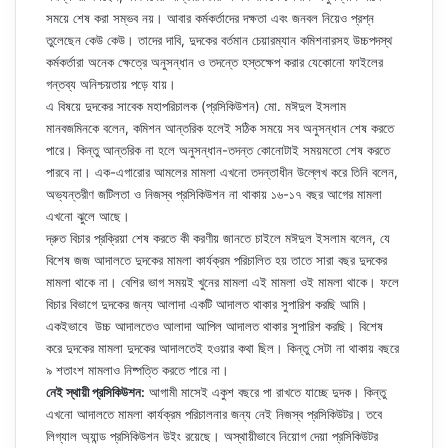
সময়ে শেষ করা সম্ভব নয়। আবার কর্মকর্তাদের দক্ষতা এবং জনবল নিয়েও প্রশ্ন
তুলেছেন কেউ কেউ। তাদের দাবি, দুদকের বর্তমান চেয়ারম্যান কমিশনারসহ উচ্চপদস্থ
কর্মকর্তারা অনেক ক্ষেত্রে অনুসন্ধান ও তদন্তে হস্তক্ষেপ করার যেকোনো ফাইলের
গন্তব্য অনিশ্চয়তায় পড়ে যায়।
এ বিষয়ে দুদকের সাবেক মহাপরিচালক (প্রসিকিউশন) মো. মঈদুল ইসলাম
মানবজমিনকে বলেন, কমিশন আন্তরিক হলেই সঠিক সময়ে সব অনুসন্ধান শেষ করতে
পারে। কিন্তু আন্তরিক না হলে অনুসন্ধান-তদন্ত কোনোটাই সময়মতো শেষ করতে
পারবে না। এক-এগারোর আমলের মামলা এখনো তদন্তাধীন উল্লেখ করে তিনি বলেন,
অভ্যন্তরীণ জটিলতা ও নিজস্ব প্রসিকিউশন না থাকায় ১৬-১৭ বছর আগের মামলা
এখনো ঝুলে আছে।
দ্রুত বিচার প্রক্রিয়া শেষ করতে কী করণীয় জানতে চাইলে মঈদুল ইসলাম বলেন, যে
বিশেষ জজ আদালতে দুদকের মামলা কার্যক্রম পরিচালিত হয় তাতে সারা বছর দুদকের
মামলা থাকে না। বেশির ভাগ সময়ই খুনের মামলা এই মামলা ওই মামলা থাকে। ফলে
বিচার বিভাগে দুদকের জন্য আলাদা একটি আদালত থাকার সুপারিশ করছি আমি।
একইভাবে উচ্চ আদালতেও আলাদা আপিল আদালত থাকার সুপারিশ করছি। বিশেষ
করে দুদকের মামলা দুদকের আদালতেই হওয়ার কথা ছিল। কিন্তু সেটা না থাকায় বছরে
৯ শতাংশ মামলাও নিষ্পত্তি করতে পারে না।
নেই স্থায়ী প্রসিকিউশন:
আগামী মাসেই একুশ বছরে পা রাখতে যাচ্ছে দুদক। কিন্তু
এখনো আদালতে মামলা কার্যক্রম পরিচালনার জন্য নেই নিজস্ব প্রসিকিউটর। তবে
লিগ্যাল অ্যান্ড প্রসিকিউশন উইং রয়েছে। অস্থায়ীভাবে নিয়োগ দেয়া প্রসিকিউটর