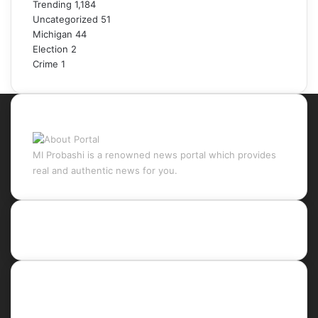
Trending
1,184
Uncategorized
51
Michigan
44
Election
2
Crime
1
About Portal
MI Probashi is a renowned news portal which provides
real and authentic news for you.
Recent Posts
Social
Facebook