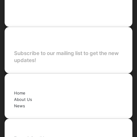
X
LinkedIn
YouTube
Newsletter
Subscribe to our mailing list to get the new
updates!
Quick Links
Home
About Us
News
Legal