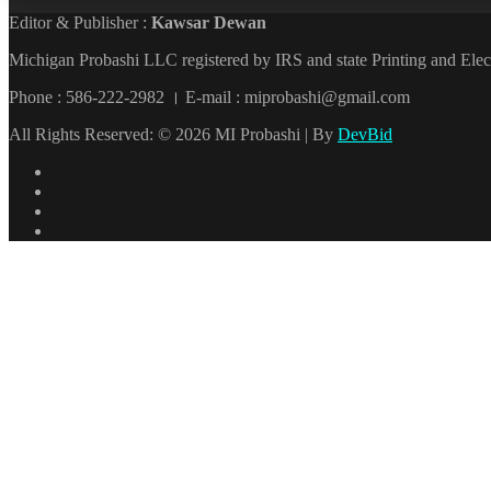
Editor & Publisher :
Kawsar Dewan
Michigan Probashi LLC registered by IRS and state Printing and El
Phone : 586-222-2982 । E-mail : miprobashi@gmail.com
All Rights Reserved: © 2026 MI Probashi | By
DevBid
Facebook
X
LinkedIn
YouTube
Back
to
top
button