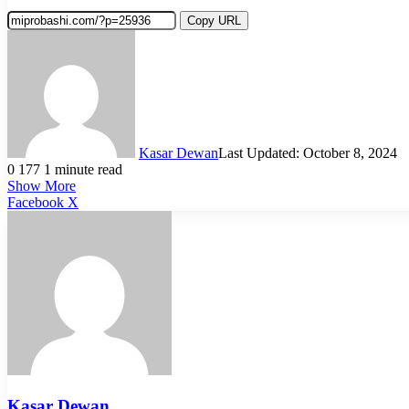
Copy URL
Kasar Dewan
Last Updated: October 8, 2024
0
177
1 minute read
Show More
LinkedIn
Pinterest
Reddit
WhatsApp
Telegram
Viber
Share
Facebook
X
via
Email
Kasar Dewan