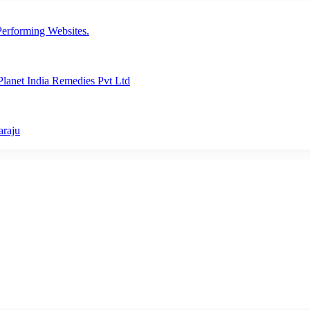
erforming Websites.
lanet India Remedies Pvt Ltd
araju