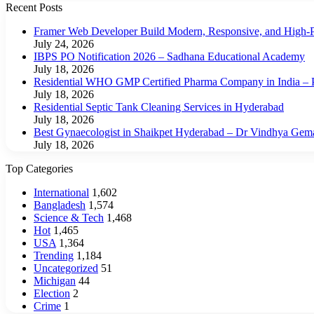
Recent Posts
Framer Web Developer Build Modern, Responsive, and High-P
July 24, 2026
IBPS PO Notification 2026 – Sadhana Educational Academy
July 18, 2026
Residential WHO GMP Certified Pharma Company in India – P
July 18, 2026
Residential Septic Tank Cleaning Services in Hyderabad
July 18, 2026
Best Gynaecologist in Shaikpet Hyderabad – Dr Vindhya Gem
July 18, 2026
Top Categories
International
1,602
Bangladesh
1,574
Science & Tech
1,468
Hot
1,465
USA
1,364
Trending
1,184
Uncategorized
51
Michigan
44
Election
2
Crime
1