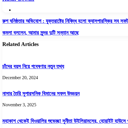
Website
রুশ
রুশ ঘনিষ্ঠতার অভিযোগ : যুক্তরাষ্ট্রে নিষিদ্ধ হলো ক্যাসপারস্কির সব সফট
ঘনিষ্ঠতার
অভিযোগ
কমলা
কমলা বললেন, আমার সুন্দর দুটি সন্তান আছে
:
বললেন,
যুক্তরাষ্ট্রে
আমার
Related Articles
নিষিদ্ধ
সুন্দর
হলো
দুটি
ক্যাসপারস্কির
সন্তান
সব
আছে
চাঁদের বয়স নিয়ে গবেষণায় নতুন তথ্য
সফটওয়্যার
December 20, 2024
নাসার তৈরি সুপারসনিক বিমানের সফল উড্ডয়ন
November 3, 2025
মহাকাশ থেকেই দিওয়ালির শুভেচ্ছা সুনীতা উইলিয়ামসের, হোয়াইট হাউসে 