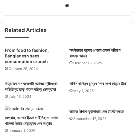
ক্রিপ্টোকারেন্সি লেনদেন এবং হুন্ডির মাধ্যমে আর্থিক সহায়তা প্রদানকারীদের বিরুদ্ধেও
Website
ব্যবস্থা নেয়া হবে।
এমন অবস্থায় জুয়া-সংক্রান্ত যে কোনো তথ্য সরাসরি notify@ncsa.gov.bd
Related Articles
ঠিকানায় জানানোর অনুরোধও জানিয়েছেন প্রধান উপদেষ্টার এই বিশেষ সহকারী।
From food to fashion,
অর্থবছরের প্রথম ৩ মাসে রেকর্ড পরিমাণ
Copy URL
Bangladesh sees
রাজস্ব আদায়
consumption crunch
October 18, 2025
October 25, 2024
বিদ্যুতের দাম অনেকটা কমাচ্ছে শ্রীলঙ্কা,
মার্কিন বাণিজ্য যুদ্ধের ‘শেষ দেখে ছাড়বে চীন’
অতিরিক্ত ছাড় পাবেন দরিদ্র ভোক্তারা
May 1, 2025
July 16, 2024
জাহাজ শিল্পকে হ্যাকাররা কেন টার্গেট করছে
সংগ্রাম, আপোষহীনতা ও ইতিহাস: বেগম
September 17, 2025
খালেদা জিয়ার নেতৃত্বের শেষ অধ্যায়
January 1, 2026