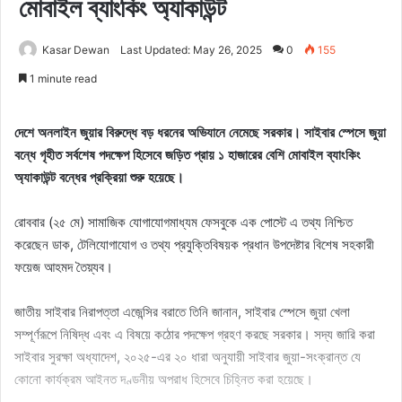
মোবাইল ব্যাংকিং অ্যাকাউন্ট
Kasar Dewan
Last Updated: May 26, 2025
0
155
1 minute read
দেশে অনলাইন জুয়ার বিরুদ্ধে বড় ধরনের অভিযানে নেমেছে সরকার। সাইবার স্পেসে জুয়া
বন্ধে গৃহীত সর্বশেষ পদক্ষেপ হিসেবে জড়িত প্রায় ১ হাজারের বেশি মোবাইল ব্যাংকিং
অ্যাকাউন্ট বন্ধের প্রক্রিয়া শুরু হয়েছে।
রোববার (২৫ মে) সামাজিক যোগাযোগমাধ্যম ফেসবুকে এক পোস্টে এ তথ্য নিশ্চিত
করেছেন ডাক, টেলিযোগাযোগ ও তথ্য প্রযুক্তিবিষয়ক প্রধান উপদেষ্টার বিশেষ সহকারী
ফয়েজ আহমদ তৈয়্যব।
জাতীয় সাইবার নিরাপত্তা এজেন্সির বরাতে তিনি জানান, সাইবার স্পেসে জুয়া খেলা
সম্পূর্ণরূপে নিষিদ্ধ এবং এ বিষয়ে কঠোর পদক্ষেপ গ্রহণ করছে সরকার। সদ্য জারি করা
সাইবার সুরক্ষা অধ্যাদেশ, ২০২৫-এর ২০ ধারা অনুযায়ী সাইবার জুয়া-সংক্রান্ত যে
কোনো কার্যক্রম আইনত দণ্ডনীয় অপরাধ হিসেবে চিহ্নিত করা হয়েছে।