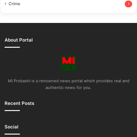
Crime
1
About Portal
MI Probashi is a renowned news portal which provides real and
authentic news for you.
Recent Posts
Social