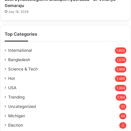
Gemaraju
July 18, 2026
Top Categories
International
1,602
Bangladesh
1,574
Science & Tech
1,468
Hot
1,465
USA
1,364
Trending
1,184
Uncategorized
51
Michigan
44
Election
2