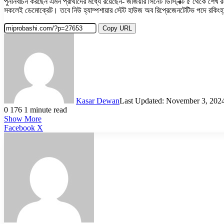
পুনর্নির্বাচন করছেন এমন প্রার্থীদের মধ্যে রয়েছেন- জর্জিয়ার সিনেট ডিস্ট্রিক্ট ৫ থেকে শে
সকলেই ডেমোক্রেট। তবে নিউ হ্যাম্পশায়ার স্টেট হাউজ অব রিপ্রেজেনটেটিভ পদে রকিংহ্যাম ডি
Copy URL
Kasar Dewan
Last Updated: November 3, 202
0
176
1 minute read
Show More
LinkedIn
Pinterest
Reddit
WhatsApp
Telegram
Viber
Share
Facebook
X
via
Email