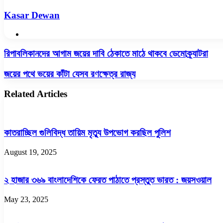
Kasar Dewan
Website
রিপাবলিকানদের
রিপাবলিকানদের আগাম জয়ের দাবি ঠেকাতে মাঠে থাকবে ডেমোক্র্যাটরা
আগাম
জয়ের
জয়ের
জয়ের পথে ভয়ের কাঁটা যেসব রণক্ষেত্র রাজ্য
দাবি
পথে
ঠেকাতে
ভয়ের
Related Articles
মাঠে
কাঁটা
থাকবে
যেসব
ডেমোক্র্যাটরা
রণক্ষেত্র
রাজ্য
কাতরাচ্ছিল গুলিবিদ্ধ তায়িম মৃত্যু উপভোগ করছিল পুলিশ
August 19, 2025
২ হাজার ৩৬৯ বাংলাদেশিকে ফেরত পাঠাতে প্রস্তুত ভারত : জয়সওয়াল
May 23, 2025