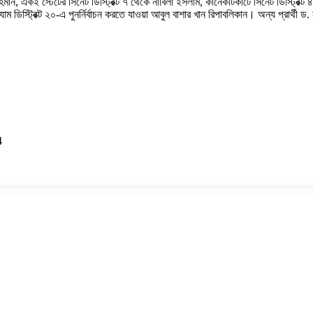
খ রহমান, একই স্টেটের সিনেট ডিস্ট্রিক্ট ৭ থেকে নাবিলা ইসলাম, কানেকটিকাটে সিনেট ডিস্ট্রিক্ট ৪
স্ট্রিক্ট ২০-এ পুনর্নির্বাচন করতে যাওয়া আবুল বাশার খান রিপাবলিকান। অন্য প্রার্থী ড. ন
4