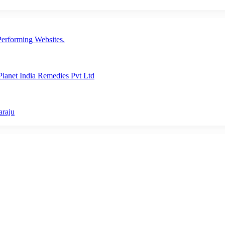
erforming Websites.
lanet India Remedies Pvt Ltd
araju