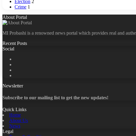
Election
2
Crime
1
About Portal
MI Probashi is a renowned news portal which provides real and authe
Recent Posts
Social
Facebook
X
LinkedIn
YouTube
Newsletter
Subscribe to our mailing list to get the new updates!
Quick Links
Home
About Us
News
Legal