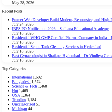
May 28, 2026
Recent Posts
Framer Web Developer Build Modern, Responsive, and High-P
July 24, 2026
IBPS PO Notification 2026 – Sadhana Educational Academy
July 18, 2026
Residential WHO GMP Certified Pharma Company in India – P
July 18, 2026
Residential Septic Tank Cleaning Services in Hyderabad
July 18, 2026
Best Gynaecologist in Shaikpet Hyderabad – Dr Vindhya Gem
July 18, 2026
Top Categories
International
1,602
Bangladesh
1,574
Science & Tech
1,468
Hot
1,465
USA
1,364
Trending
1,184
Uncategorized
51
Michigan
44