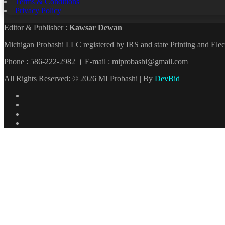
Terms & Conditions
Privacy Policy
Editor & Publisher :
Kawsar Dewan
Michigan Probashi LLC registered by IRS and state Printing and El
Phone : 586-222-2982 । E-mail : miprobashi@gmail.com
All Rights Reserved: © 2026 MI Probashi | By
DevBid
Facebook
X
LinkedIn
YouTube
Back
to
top
button