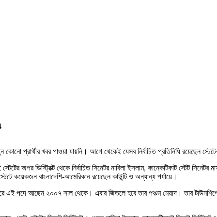
4
ন কোনো প্রার্থীর খবর পাওয়া যায়নি। আগে থেকেই যেসব নির্বাচিত প্রতিনিধি রয়েছেন স্টেটের 
েটের অপর ডিস্ট্রিক্ট থেকে নির্বাচিত সিনেটর নাবিলা ইসলাম, কানেকটিকাট স্টেট সিনেটর মাসুদুর
্টেটে কয়েকজন বাংলাদেশি-আমেরিকান রয়েছেন কাউন্টি ও অন্যান্য পর্যায়ে।
৪ বছর ধরে এই পদে আছেন ২০০৭ সাল থেকে। এবার জিতলে হবে তার পঞ্চম মেয়াদ। তার টাউনশিপ