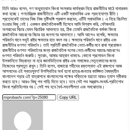
তিনি আরও বলেন, গণ অভ্যুত্থান কিংবা সংস্কার কার্যক্রম নিয়ে রাজনীতির মাঠে নানারকম
কথা হচ্ছে। গণতান্ত্রিক রাজনীতিতে এটি একটি স্বাভাবিক এবং গ্রহণযোগ্য রীতি।
প্রত্যেকেই তাদের নিজ নিজ দৃষ্টিভঙ্গি প্রকাশ করবেন, এটিই স্বাভাবিক। এ নিয়ে বিচলিত
হওয়ার কিছু নেই। একজন রাজনৈতিককর্মী হিসেবে আমি বিশ্বাস করি, ফৌজদারি
অপরাধের বিচার যেমন বিচারিক আদালতে হয়, ঠিক তেমনি রাজনৈতিক কর্মকা কিংবা
রাজনৈতিক আচরণের বিচার হয় জনগণের আদালতে। আমি আগেও বলেছি, ক্ষমতার
পরিবর্তন মানে শুধুই রাষ্ট্র ক্ষমতার হাত বদল নয়। ক্ষমতার পরিবর্তন মানে রাষ্ট্র এবং
রাজনীতির গুণগত পরিবর্তন। তাই প্রতিটি রাজনৈতিক নেতা-কর্মীর মনে রাখা প্রয়োজন
রাজনীতির গুণগত পরিবর্তনের জন্য রাজনৈতিক দলের নেতা-কর্মীদের আচার-আচরণেও
গুণগত পরিবর্তন জরুরি। সুতরাং, আমার আহ্বান থাকবে- কোনো প্রলোভন কিংবা
উসকানিতে বিভ্রান্ত না হয়ে জ্ঞানভিত্তিক রাষ্ট্র এবং সমাজের নেতৃত্বদানের জন্য
নিজেদের প্রস্তুত রাখুন। তিনি বলেন, হাজারো শহীদের রক্তস্নাত এই রাজপথে আজ
আপনাদের এই স্বতঃস্ফূর্ত উপস্থিতির অর্থ হলো ছাত্র-জনতার কাঙ্ক্ষিত বৈষম্যহীন
বাংলাদেশ গড়ার এই যাত্রাপথে বাংলাদেশের পক্ষের শক্তিকে হয়তো আরও ত্যাগ স্বীকার
করতে হবে। আরও কিছু পথ পাড়ি দিতে হবে। তবে সেই পথ সন্ত্রাস-সংঘর্ষ-প্রতিশোধ
কিংবা প্রতিহিংসার নয়। সেই পথ হবে ধৈর্য-সহনশীলতা এবং সমঝোতার।
Copy URL