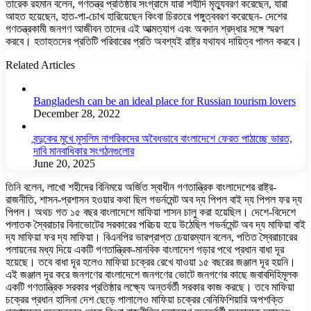
তারেক রহমান বলেন, গণতন্ত্র প্রতিষ্ঠার সংগ্রামে যারা শহীদি মৃত্যুবরণ করেছেন, যারা
আহত হয়েছেন, হাত-পা-চোখ হারিয়েছেন কিংবা চিরতরে পঙ্গুত্ববরণ করেছেন- দেশের
গণতন্ত্রকামী জনগণ আজীবন তাদের এই আত্মত্যাগ এবং অবদান শ্রদ্ধার সঙ্গে স্মরণ
করবে। হতাহতদের প্রতিটি পরিবারের প্রতি অবশ্যই রাষ্ট্র যথাযথ দায়িত্ব পালন করবে।
Related Articles
Bangladesh can be an ideal place for Russian tourism lovers
December 28, 2022
বন্দুকের মুখে মুসলিম নাগরিকদের অবৈধভাবে বাংলাদেশে ফেরত পাঠাচ্ছে ভারত,
দাবি মানবাধিকার সংগঠনগুলোর
June 20, 2025
তিনি বলেন, লাখো শহীদের বিনিময়ে অর্জিত স্বাধীন গণতান্ত্রিক বাংলাদেশের রাষ্ট্র-
রাজনীতি, শাসন-প্রশাসন হওয়ার কথা ছিল গভর্নমেন্ট অব দ্য পিপল বাই দ্য পিপল ফর দ্য
পিপল। অথচ গত ১৫ বছর বাংলাদেশে মাফিয়া শাসন চালু করা হয়েছিল। দেশে-বিদেশে
পলাতক স্বৈরাচার বিনাভোটের সরকারের পরিচয় হয়ে উঠেছিল গভর্নমেন্ট অব দ্য মাফিয়া বাই
দ্য মাফিয়া ফর দ্য মাফিয়া। বিএনপির ভারপ্রাপ্ত চেয়ারম্যান বলেন, পতিত স্বৈরাচারের
পলায়নের মধ্য দিয়ে একটি গণতান্ত্রিক-মানবিক বাংলাদেশ গড়ার পথে প্রধান বাধা দূর
হয়েছে। তবে বাধা দূর হলেও মাফিয়া চক্রের রেখে যাওয়া ১৫ বছরের জঞ্জাল দূর হয়নি।
এই জঞ্জাল দূর করে জনগণের বাংলাদেশে জনগণের ভোটে জনগণের কাছে জবাবদিহিমূলক
একটি গণতান্ত্রিক সরকার প্রতিষ্ঠার লক্ষ্যে অন্তর্বর্তী সরকার কাজ করছে। তবে মাফিয়া
চক্রের প্রধান হাসিনা দেশ ছেড়ে পালালেও মাফিয়া চক্রের বেনিফিশিয়ারি অপশক্তি