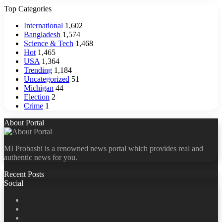
Top Categories
International
1,602
Bangladesh
1,574
Science & Tech
1,468
Hot
1,465
USA
1,364
Trending
1,184
Uncategorized
51
Michigan
44
Election
2
Crime
1
About Portal
MI Probashi is a renowned news portal which provides real and
authentic news for you.
Recent Posts
Social
Facebook
X
LinkedIn