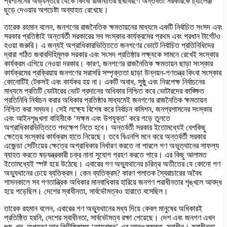
প্রশাসনের অভ্যন্তরে থেকে কিংবা রাজনীতির ছদ্মাবরণে অন্তর্বর্তী সরকারকে চ্যালেঞ্জ
ছুড়ে দেওয়ার অপচেষ্টা অব্যাহত রেখেছে।
তারেক রহমান বলেন, জনগণের রাজনৈতিক ক্ষমতায়নের মাধ্যমে একটি নির্বাচিত সংসদ এবং
সরকার প্রতিষ্ঠাই অন্তর্বর্তী সরকারের সব সংস্কার কার্যক্রমের প্রথম এবং প্রধান টার্গেটও
হওয়া জরুরি। এ জন্যই অগ্রাধিকারভিত্তিতে জনগণের ভোটে নির্বাচিত প্রতিনিধিদের
দ্বারা গঠিত জবাবদিহিমূলক সরকার এবং সংসদ প্রতিষ্ঠার লক্ষ্যকে সামনে রেখেই সংস্কার
কার্যক্রম এগিয়ে নেওয়া দরকার। কারণ, জনগণের রাজনৈতিক ক্ষমতায়ন ছাড়া সংস্কার
কার্যক্রমের প্রক্রিয়ায় জনগণের সরাসরি সম্পৃক্ততা ছাড়া উন্নয়ন-গণতন্ত্র কিংবা সংস্কার
কোনোটিই টেকসই এবং কার্যকর হয় না। একটি অবাধ, সুষ্ঠু এবং নিরপেক্ষ নির্বাচনের
মাধ্যমে প্রতিটি ভোটারের ভোট প্রদানের অধিকার নিশ্চিত করে ভোটারদের কাঙ্ক্ষিত
প্রতিনিধি নির্বাচন করার অধিকার প্রতিষ্ঠার মাধ্যমেই জনগণের রাজনৈতিক ক্ষমতায়ন
নিশ্চিত করা সম্ভব। সেই লক্ষ্যে বিশেষ করে নির্বাচন কমিশন, জনপ্রশাসনের সংস্কার
এবং আইনশৃঙ্খলা বাহিনীকে ‘সক্ষম এবং উপযুক্ত’ করে গড়ে তুলতে
অগ্রাধিকারভিত্তিতে পদক্ষেপ নিতে হবে। অন্তর্বর্তী সরকার ইতোমধ্যেই বেশকিছু
ক্ষেত্রে সংস্কার কার্যক্রম হাতে নিয়েছে। তবে বিএনপি মনে করে অন্তর্বর্তী সরকার
এজেন্ডা সেটিংয়ের ক্ষেত্রে অগ্রাধিকার নির্ধারণ করতে না পারলে গণ অভুত্থানের সাফল্য
ব্যাহত করতে ষড়যন্ত্রকারী চক্র নানা সুযোগ গ্রহণ করতে পারে। এর কিছু আলামত
ইতোমধ্যেই স্পষ্ট হয়ে উঠেছে। এবারের গণ অভ্যুথানের চরিত্র অতীতের যে কোনো গণ
অভ্যুথানের চেয়ে ব্যতিক্রম। কেন ব্যতিক্রম? কারণ পলাতক স্বৈরাচারের অবৈধ
শাসনকালে সব গণতান্ত্রিক অধিকার মানবাধিকার হারিয়ে জনগণ পরাধীনতার শৃঙ্খলে আবদ্ধ
হয়ে পড়েছিল। দেশের স্বাধীনতা, সার্বভৌমত্বও হারাতে বসেছিল।
তারেক রহমান বলেন, এবারের গণ অভ্যুথানের মধ্য দিয়ে কেবল মানুষের অধিকারই
প্রতিষ্ঠিত হয়নি, দেশের স্বাধীনতা, সার্বভৌমত্ব রক্ষা পেয়েছে। দেশ এবং জনগণ এখন
গুম, খুন, অপহরণ আর বিভীষিকাময় ‘আয়নাঘর’-এর আতঙ্কমুক্ত, স্বাধীন। স্বাধীনতা,