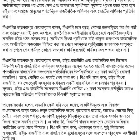
সার্বভৌমত্ব রক্ষার পর এবার দেশ এবং জনগণের স্বাধীনতা সুরক্ষায় প্রথম কাজ হতে হবে
রাষ্ট্র এবং সমাজে মানুষের গণতান্ত্রিক রাজনৈতিক অধিকার এবং ভোটের অধিকার প্রতিষ্ঠা
করা।
বিএনপির ভারপ্রাপ্ত চেয়ারম্যান বলেন, বিএনপি মনে করে, দেশের জনশক্তির অর্ধেক নারী
এবং তারুণ্যের এই বৃহৎ অংশকে, রাজনৈতিক অংশীদারির বাইরে রেখে একটি বৈষম্যহীন
মানবিক রাষ্ট্র গঠন সম্ভব নয়। সংবিধান কিংবা প্রবিধানে যাই থাকুক জনগণের রাজনৈতিক
এবং অর্থনৈতিক ক্ষমতায়ন নিশ্চিত করা না গেলে সংস্কার প্রক্রিয়ায় জনগণকে সম্পৃক্ত
করা না গেলে শেষ পর্যন্ত কোনো সংস্কার কার্যক্রমেরই কার্যকর ফল পাওয়া যাবে না।
বিএনপির ভারপ্রাপ্ত চেয়ারম্যান বলেন, রাষ্ট্র-রাজনীতি এবং রাজনৈতিক দল হিসেবে
বিএনপি দলীয় রাজনৈতিক কার্যক্রম সংস্কারের লক্ষ্যে ২০২৩ সালেই বাংলাদেশের পক্ষের
গণতান্ত্রিক রাজনৈতিক দলগুলোর প্রতিনিধিদের উপস্থিতিতে ৩১ দফা কর্মসূচি ঘোষণা
করেছিল। তবে, ঘোষিত ৩১ দফাই শেষ কথা নয়। বিএনপি মনে করে, রাষ্ট্র কিংবা
রাজনীতি, সব ক্ষেত্রেই সংস্কার কার্যক্রম একটি ধারাবাহিক এবং চলমান প্রক্রিয়া।
সুতরাং, রাষ্ট্র এবং রাজনীতি সংস্কারে বিএনপি ঘোষিত ৩১ দফা সংস্কার কর্মসূচির আরও
প্রয়োজনীয় পরিবর্তন-পরিমার্জনকেও বিএনপি স্বাগত জানায়।
তারেক রহমান বলেন, এমনকি কেউ যদি মনে করেন, একটি উন্নত এবং নিরাপদ
বাংলাদেশের জন্য আরও নতুন রাজনৈতিক দলের প্রয়োজন রয়েছে, তাতেও দোষের কিছু
নেই। কারণ শেষ পর্যন্ত, জনগণই চূড়ান্ত সিদ্ধান্ত নেবে তারা কাকে সমর্থন জানাবে।
কিংবা কাকে সমর্থন দেবে না। এ কারণেই, বিএনপি বারবার জনগণের ভোটের অধিকার
প্রতিষ্ঠার ওপর জোর দিয়েছে। বিএনপি মনে করে, একমাত্র অবাধ, সুষ্ঠু নির্বাচনের
মাধ্যমেই, রাষ্ট্র- রাজনীতি এবং রাজনৈতিক বন্দোবস্তের সঙ্গে জনগণের প্রত্যক্ষ অংশীদারি
তৈরি হয়।