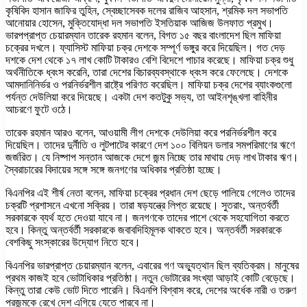
কৃষিবিদ হাসান জাফির তুহিন, স্বেচ্ছাসেবক দলের রাজিব আহসান, শ্রমিক দল সভাপতি
আনোয়ার হোসেন, মুক্তিযোদ্ধা দল সভাপতি ইসতিয়াক আজিজ উলফাত প্রমুখ।
ভারপপ্রাপ্ত চেয়ারম্যান তারেক রহমান বলেন, বিগত ১৫ বছর বাংলাদেশ ছিল মাফিয়া
চক্রের দখলে। ফ্যাসিস্ট মাফিয়া চক্র দেশকে সম্পূর্ণ ভঙ্গুর করে দিয়েছিল। গত দেড়
দশকে দেশ থেকে ১৭ লাখ কোটি টাকারও বেশি বিদেশে পাচার করেছে। মাফিয়া চক্র শুধু
অর্থনীতিকে ধ্বংস করেনি, তারা দেশের বিচারব্যবস্থাকে ধ্বংস করে ফেলেছে। দেশকে
আমদানিনির্ভর ও পরনির্ভরশীল রাষ্ট্রে পরিণত করেছিল। মাফিয়া চক্র দেশের ব্যাংকগুলো
পর্যন্ত দেউলিয়া করে দিয়েছে। একটা দেশ কতটুকু সভ্য, তা আইনশৃঙ্খলা বাহিনীর
আচরণে ফুটে ওঠে।
তারেক রহমান আরও বলেন, আওয়ামী লীগ দেশকে দেউলিয়া করে পরনির্ভরশীল করে
দিয়েছিল। তাদের দুর্নীতি ও লুটপাটের কারণে দেশ ১০০ বিলিয়ন ডলার সমপরিমাণের ঋণে
জর্জরিত। যে নিষ্পাপ সন্তান আজকে দেশে জন্ম নিচ্ছে তার মাথায় দেড় লাখ টাকার ঋণ।
স্বৈরাচারের বিদায়ের সঙ্গে সঙ্গে জনগণের অধিকার প্রতিষ্ঠা হচ্ছে।
বিএনপির এই শীর্ষ নেতা বলেন, মাফিয়া চক্রের প্রধান দেশ ছেড়ে পালিয়ে গেলেও তাদের
চক্রটি প্রশাসনে এখনো সক্রিয়। তারা ষড়যন্ত্রে লিপ্ত রয়েছে। সুতরাং, অন্তর্বর্তী
সরকারকে ব্যর্থ হতে দেওয়া যাবে না। জনগণকে তাদের পাশে থেকে সহযোগিতা করতে
হবে। কিন্তু অন্তর্বর্তী সরকারকে জবাবদিহিমূলক থাকতে হবে। অন্তর্বর্তী সরকারকে
বেশকিছু সংস্কারের উদ্যোগ নিতে হবে।
বিএনপির ভারপ্রাপ্ত চেয়ারম্যান বলেন, এবারের গণ অভ্যুত্থান ছিল ব্যতিক্রম। মানুষের
প্রথম কাজই হবে ভোটাধিকার প্রতিষ্ঠা। নতুন ভোটারের সংখ্যা আড়াই কোটি বেড়েছে।
কিন্তু তারা কেউ ভোট দিতে পারেনি। বিএনপি বিশ্বাস করে, দেশের অর্ধেক নারী ও তরুণ
প্রজন্মকে রেখে দেশ এগিয়ে যেতে পারবে না।