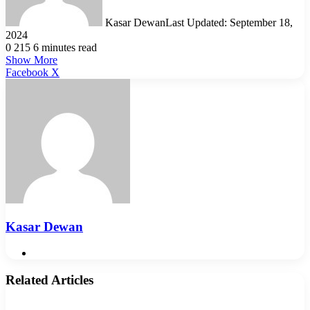
Kasar Dewan
Last Updated: September 18,
2024
0
215
6 minutes read
Show More
LinkedIn
Pinterest
Reddit
WhatsApp
Telegram
Viber
Share
Facebook
X
via
Email
Kasar Dewan
Website
Related Articles