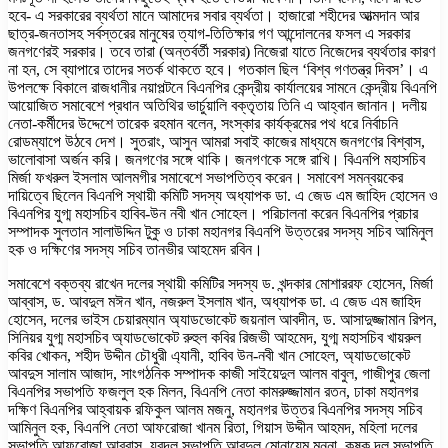
হবে- এ সরকারের ব্যর্থতা মানে আমাদের সবার ব্যর্থতা। হাজারো শহীদের আত্মদান আর
ছাত্র-জনতাসহ সর্বস্তরের মানুষের ত্যাগ-তিতিক্ষার গণ আন্দোলনের ফসল এ সরকার
জনগণেরই সরকার। তবে তারা (অন্তর্বর্তী সরকার) নিজেরা যাতে নিজেদের ব্যর্থতার কারণ
না হন, সে ব্যাপারে তাদের সতর্ক থাকতে হবে। গতকাল ছিল ‘বিশ্ব গণতন্ত্র দিবস’। এ
উপলক্ষে বিকালে রাজধানীর নয়াপল্টনে বিএনপির কেন্দ্রীয় কার্যালয়ের সামনে কেন্দ্রীয় বিএনপি
আয়োজিত সমাবেশে প্রধান অতিথির ভার্চুয়ালি বক্তৃতায় তিনি এ আহ্বান জানান। দলীয়
নেতা-কর্মীদের উদ্দেশে তারেক রহমান বলেন, সংস্কার কার্যক্রমের পথ ধরে নির্বাচনি
রোডম্যাপে উঠবে দেশ। সুতরাং, আসুন আমরা সবাই কাজের মাধ্যমে জনগণের বিশ্বাস,
ভালোবাসা অর্জন করি। জনগণের সঙ্গে থাকি। জনগণকে সঙ্গে রাখি। বিএনপি মহাসচিব
মির্জা ফখরুল ইসলাম আলমগীর সমাবেশে সভাপতিত্ব করেন। সমাবেশ সমন্বয়কের
দায়িত্বে ছিলেন বিএনপি স্থায়ী কমিটি সদস্য অধ্যাপক ডা. এ জেড এম জাহিদ হোসেন ও
বিএনপির যুগ্ম মহাসচিব হাবিব-উন নবী খান সোহেল। পরিচালনা করেন বিএনপির প্রচার
সম্পাদক সুলতান সালাউদ্দিন টুকু ও ঢাকা মহানগর বিএনপি উত্তরের সদস্য সচিব আমিনুল
হক ও দক্ষিণের সদস্য সচিব তানভীর আহমেদ রবিন।
সমাবেশে বক্তব্য রাখেন দলের স্থায়ী কমিটির সদস্য ড. খন্দকার মোশাররফ হোসেন, মির্জা
আব্বাস, ড. আবদুল মঈন খান, নজরুল ইসলাম খান, অধ্যাপক ডা. এ জেড এম জাহিদ
হোসেন, দলের ভাইস চেয়ারম্যান অ্যাডভোকেট জয়নাল আবদীন, ড. আসাদুজ্জামান রিপন,
সিনিয়র যুগ্ম মহাসচিব অ্যাডভোকেট রুহুল কবির রিজভী আহমেদ, যুগ্ম মহাসচিব খায়রুল
কবির খোকন, শহীদ উদ্দীন চৌধুরী এ্যানী, হাবিব উন-নবী খান সোহেল, অ্যাডভোকেট
আবদুস সালাম আজাদ, সাংগঠনিক সম্পাদক কাজী সাইয়েদুল আলম বাবুল, গাজীপুর জেলা
বিএনপির সভাপতি ফজলুল হক মিলন, বিএনপি নেতা কামরুজ্জামান রতন, ঢাকা মহানগর
দক্ষিণ বিএনপির আহ্বায়ক রফিকুল আলম মজনু, মহানগর উত্তর বিএনপির সদস্য সচিব
আমিনুল হক, বিএনপি নেতা আফরোজা খানম রিতা, গিয়াস উদ্দীন আহমদ, মহিলা দলের
সভাপতি আফরোজা আব্বাস, যুবদল সভাপতি আবদুল মোনায়েম মুন্না, কৃষক দল সভাপতি