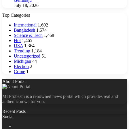
Gemaraju
July 18, 2026
Top Categories
International
1,602
Bangladesh
1,574
Science & Tech
1,468
Hot
1,465
USA
1,364
Trending
1,184
Uncategorized
51
Michigan
44
Election
2
Crime
1
About Portal
MI Probashi is a renowned news portal which provides real and
authentic news for you.
Recent Posts
Social
Facebook