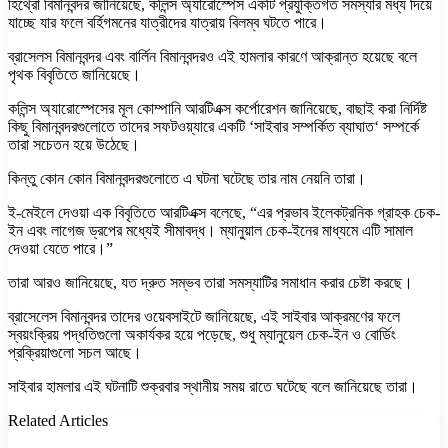
হিথ্রো বিমানবন্দর জানিয়েছে, কলিন্স অ্যারোস্পেস একটি প্রযুক্তিগত সমস্যার মধ্য দিয়ে
যাচ্ছে যার ফলে বর্হিগমনের যাত্রীদের যাত্রায় বিলম্ব ঘটতে পারে।
ব্রাসেলস বিমানবন্দর এবং বার্লিন বিমানবন্দরও এই হামলার কারণে আক্রান্ত হয়েছে বলে
পৃথক বিবৃতিতে জানিয়েছে।
কলিন্স অ্যারোস্পেসের মূল কোম্পানি আরটিএক্স কর্পোরেশন জানিয়েছে, বাছাই করা নির্দিষ্ট
কিছু বিমানবন্দরগুলোতে তাদের সফটওয়্যারে একটি ‘সাইবার সম্পর্কিত ব্যাঘাত‘ সম্পর্কে
তারা সচেতন হয়ে উঠেছে।
কিন্তু কোন কোন বিমানবন্দরগুলোতে এ ঘটনা ঘটেছে তার নাম নেয়নি তারা।
ই-মেইলে দেওয়া এক বিবৃতিতে আরটিএক্স বলেছে, “এর প্রভাব ইলেকট্রনিক গ্রাহক চেক-
ইন এবং লাগেজ ড্রপের মধ্যেই সীমাবদ্ধ। ম্যানুয়াল চেক-ইনের মাধ্যমে এটি সামাল
দেওয়া যেতে পারে।”
তারা আরও জানিয়েছে, যত দ্রুত সম্ভব তারা সমস্যাটির সমাধান করার চেষ্টা করছে।
ব্রাসেলেস বিমানবন্দর তাদের ওয়েবসাইটে জানিয়েছে, এই সাইবার আক্রমণের ফলে
স্বয়ংক্রিয় পদ্ধতিগুলো অকার্যকর হয়ে পড়েছে, শুধু ম্যানুয়েল চেক-ইন ও বোর্ডিং
প্রক্রিয়াগুলো সচল আছে।
সাইবার হামলার এই ঘটনাটি শুক্রবার স্থানীয় সময় রাতে ঘটেছে বলে জানিয়েছে তারা।
Related Articles