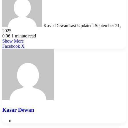
Kasar Dewan
Last Updated: September 21,
2025
0
96
1 minute read
Show More
LinkedIn
Pinterest
Reddit
WhatsApp
Telegram
Viber
Share
Facebook
X
via
Email
Kasar Dewan
Website