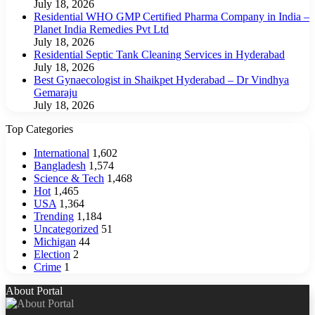
July 18, 2026
Residential WHO GMP Certified Pharma Company in India –
Planet India Remedies Pvt Ltd
July 18, 2026
Residential Septic Tank Cleaning Services in Hyderabad
July 18, 2026
Best Gynaecologist in Shaikpet Hyderabad – Dr Vindhya
Gemaraju
July 18, 2026
Top Categories
International
1,602
Bangladesh
1,574
Science & Tech
1,468
Hot
1,465
USA
1,364
Trending
1,184
Uncategorized
51
Michigan
44
Election
2
Crime
1
About Portal