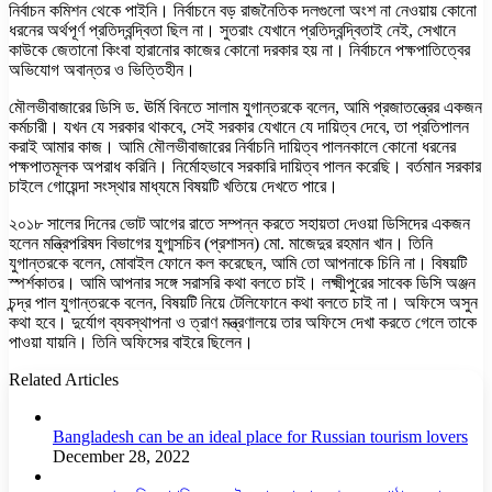
নির্বাচন কমিশন থেকে পাইনি। নির্বাচনে বড় রাজনৈতিক দলগুলো অংশ না নেওয়ায় কোনো
ধরনের অর্থপূর্ণ প্রতিদ্বন্দ্বিতা ছিল না। সুতরাং যেখানে প্রতিদ্বন্দ্বিতাই নেই, সেখানে
কাউকে জেতানো কিংবা হারানোর কাজের কোনো দরকার হয় না। নির্বাচনে পক্ষপাতিত্বের
অভিযোগ অবান্তর ও ভিত্তিহীন।
মৌলভীবাজারের ডিসি ড. ঊর্মি বিনতে সালাম যুগান্তরকে বলেন, আমি প্রজাতন্ত্রের একজন
কর্মচারী। যখন যে সরকার থাকবে, সেই সরকার যেখানে যে দায়িত্ব দেবে, তা প্রতিপালন
করাই আমার কাজ। আমি মৌলভীবাজারের নির্বাচনি দায়িত্ব পালনকালে কোনো ধরনের
পক্ষপাতমূলক অপরাধ করিনি। নির্মোহভাবে সরকারি দায়িত্ব পালন করেছি। বর্তমান সরকার
চাইলে গোয়েন্দা সংস্থার মাধ্যমে বিষয়টি খতিয়ে দেখতে পারে।
২০১৮ সালের দিনের ভোট আগের রাতে সম্পন্ন করতে সহায়তা দেওয়া ডিসিদের একজন
হলেন মন্ত্রিপরিষদ বিভাগের যুগ্মসচিব (প্রশাসন) মো. মাজেদুর রহমান খান। তিনি
যুগান্তরকে বলেন, মোবাইল ফোনে কল করেছেন, আমি তো আপনাকে চিনি না। বিষয়টি
স্পর্শকাতর। আমি আপনার সঙ্গে সরাসরি কথা বলতে চাই। লক্ষ্মীপুরের সাবেক ডিসি অঞ্জন
চন্দ্র পাল যুগান্তরকে বলেন, বিষয়টি নিয়ে টেলিফোনে কথা বলতে চাই না। অফিসে অসুন
কথা হবে। দুর্যোগ ব্যবস্থাপনা ও ত্রাণ মন্ত্রণালয়ে তার অফিসে দেখা করতে গেলে তাকে
পাওয়া যায়নি। তিনি অফিসের বাইরে ছিলেন।
Related Articles
Bangladesh can be an ideal place for Russian tourism lovers
December 28, 2022