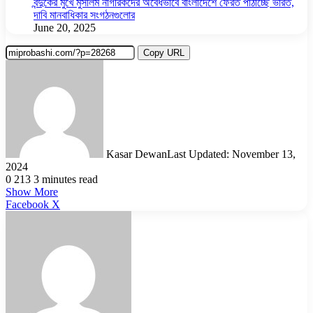
বন্দুকের মুখে মুসলিম নাগরিকদের অবৈধভাবে বাংলাদেশে ফেরত পাঠাচ্ছে ভারত,
দাবি মানবাধিকার সংগঠনগুলোর
June 20, 2025
Copy URL
Kasar Dewan
Last Updated: November 13,
2024
0
213
3 minutes read
Show More
LinkedIn
Pinterest
Reddit
WhatsApp
Telegram
Viber
Share
Facebook
X
via
Email