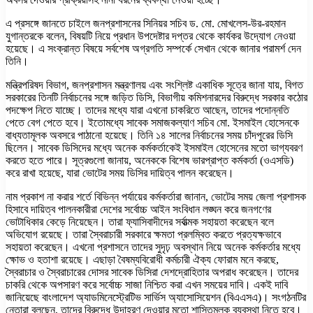
এ প্রসঙ্গে জানতে চাইলে জনপ্রশাসনের সিনিয়র সচিব ড. মো. মোখলেস-উর-রহমান
যুগান্তরকে বলেন, বিষয়টি নিয়ে প্রধান উপদেষ্টার দপ্তর থেকে কার্যকর উদ্যোগ নেওয়া
হয়েছে। এ সংক্রান্ত বিষয়ে সর্বশেষ অগ্রগতি সম্পর্কে সেখান থেকে জানার পরামর্শ দেন
তিনি।
মন্ত্রিপরিষদ বিভাগ, জনপ্রশাসন মন্ত্রণালয় এবং সংশ্লিষ্ট একাধিক সূত্রে জানা যায়, বিগত
সরকারের তিনটি নির্বাচনের সঙ্গে জড়িত ডিসি, বিভাগীয় কমিশনারদের বিরুদ্ধে সরকার কঠোর
পদক্ষেপ নিতে যাচ্ছে। তাদের মধ্যে যারা এখনো চাকরিতে আছেন, তাদের পদোন্নতি
পেতে বেগ পেতে হবে। ইতোমধ্যে সাবেক সমাজকল্যাণ সচিব মো. ইসমাইল হোসেনকে
বাধ্যতামূলক অবসরে পাঠানো হয়েছে। তিনি ১৪ সালের নির্বাচনের সময় চাঁদপুরের ডিসি
ছিলেন। সাবেক ডিসিদের মধ্যে অনেক কর্মকর্তাকেই ইসমাইল হোসেনের মতো ভাগ্যবরণ
করতে হতে পারে। সূত্রগুলো জানায়, অনেককে বিশেষ ভারপ্রাপ্ত কর্মকর্তা (ওএসডি)
করে রাখা হয়েছে, যারা ভোটের সময় ডিসির দায়িত্ব পালন করেছেন।
নাম প্রকাশ না করার শর্তে বিভিন্ন পর্যায়ের কর্মকর্তারা জানান, ভোটের সময় জেলা প্রশাসক
হিসাবে দায়িত্ব পালনকারীরা দেশের সর্বোচ্চ আইন সংবিধান লঙ্ঘন করে জনগণের
ভোটাধিকার কেড়ে নিয়েছেন। তারা ফ্যাসিবাদীদের সর্বাত্মক সহায়তা করেছেন বলে
অভিযোগ রয়েছে। তারা স্বৈরাচারী সরকারে ক্ষমতা প্রলম্বিত করতে প্রত্যক্ষভাবে
সহায়তা করেছেন। এখনো প্রশাসনে তাদের সুদৃঢ় অবস্থান নিয়ে অনেক কর্মকর্তার মধ্যে
ক্ষোভ ও হতাশা রয়েছে। এছাড়া বৈষম্যবিরোধী কর্মচারী ঐক্য ফোরাম মনে করছে,
স্বৈরাচার ও স্বৈরাচারের দোসর সাবেক ডিসিরা দেশদ্রোহিতার অপরাধ করেছেন। তাদের
চাকরি থেকে অপসারণ করে সর্বোচ্চ সাজা নিশ্চিত করা এখন সময়ের দাবি। একই দাবি
জানিয়েছে বাংলাদেশ অ্যাডমিনেস্ট্রেটিভ সার্ভিস অ্যাসোসিয়েশন (বিএএসএ)। সংগঠনটির
নেতারা বলছেন, তাদের বিরুদ্ধে উদাহরণ দেওয়ার মতো শাস্তিমূলক ব্যবস্থা নিতে হবে।