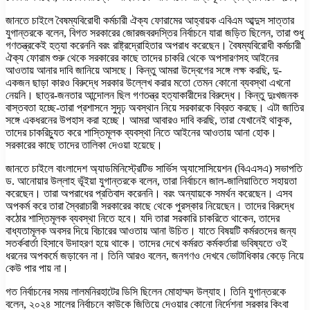
জানতে চাইলে বৈষম্যবিরোধী কর্মচারী ঐক্য ফোরামের আহ্বায়ক এবিএম আব্দুস সাত্তার
যুগান্তরকে বলেন, বিগত সরকারের জোরজবরদস্তির নির্বাচনে যারা জড়িত ছিলেন, তারা শুধু
গণতন্ত্রকেই হত্যা করেননি বরং রাষ্ট্রদ্রোহিতার অপরাধ করেছেন। বৈষম্যবিরোধী কর্মচারী
ঐক্য ফোরাম শুরু থেকে সরকারের কাছে তাদের চাকরি থেকে অপসারণসহ আইনের
আওতায় আনার দাবি জানিয়ে আসছে। কিন্তু আমরা উদ্বেগের সঙ্গে লক্ষ করছি, দু-
একজন ছাড়া কারও বিরুদ্ধে সরকার উল্লেখ করার মতো তেমন কোনো ব্যবস্থা এখনো
নেয়নি। ছাত্র-জনতার আন্দোলন ছিল গণতন্ত্র হত্যাকারীদের বিরুদ্ধে। কিন্তু দুঃখজনক
বাস্তবতা হচ্ছে-তারা প্রশাসনে সুদৃঢ় অবস্থান নিয়ে সরকারকে বিব্রত করছে। এটা জাতির
সঙ্গে একধরনের উপহাস করা হচ্ছে। আমরা আবারও দাবি করছি, তারা যেখানেই থাকুক,
তাদের চাকরিচ্যুত করে শাস্তিমূলক ব্যবস্থা নিতে আইনের আওতায় আনা হোক।
সরকারের কাছে তাদের তালিকা দেওয়া হয়েছে।
জানতে চাইলে বাংলাদেশ অ্যাডমিনিস্ট্রেটিভ সার্ভিস অ্যাসোসিয়েশন (বিএএসএ) সভাপতি
ড. আনোয়ার উল্লাহ ভূঁইয়া যুগান্তরকে বলেন, তারা নির্বাচনে জাল-জালিয়াতিতে সহায়তা
করেছেন। তারা অপরাধের প্রতিবাদ করেননি। বরং অন্যায়কে সমর্থন করেছেন। এসব
অপকর্ম করে তারা স্বৈরাচারী সরকারের কাছে থেকে পুরস্কার নিয়েছেন। তাদের বিরুদ্ধে
কঠোর শাস্তিমূলক ব্যবস্থা নিতে হবে। যদি তারা সরকারি চাকরিতে থাকেন, তাদের
বাধ্যতামূলক অবসর দিয়ে বিচারের আওতায় আনা উচিত। যাতে বিষয়টি কর্মরতদের জন্য
সতর্কবার্তা হিসাবে উদাহরণ হয়ে থাকে। তাদের দেখে কর্মরত কর্মকর্তারা ভবিষ্যতে ওই
ধরনের অপকর্মে জড়াবেন না। তিনি আরও বলেন, জনগণও দেখবে ভোটাধিকার কেড়ে নিয়ে
কেউ পার পায় না।
গত নির্বাচনের সময় লালমনিরহাটের ডিসি ছিলেন মোহাম্মদ উল্যাহ। তিনি যুগান্তরকে
বলেন, ২০২৪ সালের নির্বাচনে কাউকে জিতিয়ে দেওয়ার কোনো নির্দেশনা সরকার কিংবা